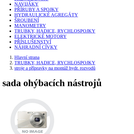
NAVIJÁKY
PŘÍRUBY A SPOJKY
HYDRAULICKÉ AGREGÁTY
ŠROUBENÍ
MANOMETRY
TRUBKY, HADICE, RYCHLOSPOJKY
ELEKTRICKÉ MOTORY
PŘÍSLUŠENSTVÍ
NÁHRADNÍ CÍVKY
Hlavní strana
TRUBKY, HADICE, RYCHLOSPOJKY
stroje a přípravky na montáž hydr. rozvodů
sada ohýbacích nástrojů