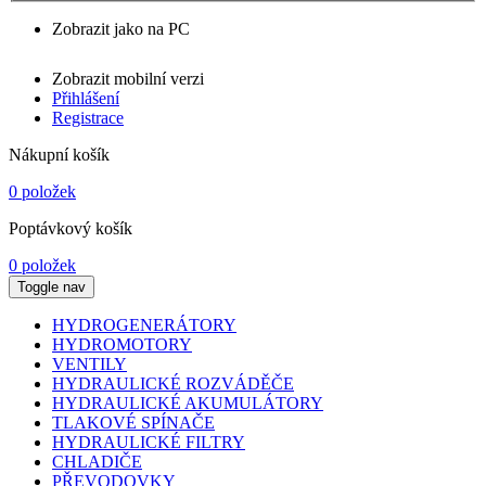
Zobrazit jako na PC
Zobrazit mobilní verzi
Přihlášení
Registrace
Nákupní košík
0 položek
Poptávkový košík
0 položek
Toggle nav
HYDROGENERÁTORY
HYDROMOTORY
VENTILY
HYDRAULICKÉ ROZVÁDĚČE
HYDRAULICKÉ AKUMULÁTORY
TLAKOVÉ SPÍNAČE
HYDRAULICKÉ FILTRY
CHLADIČE
PŘEVODOVKY