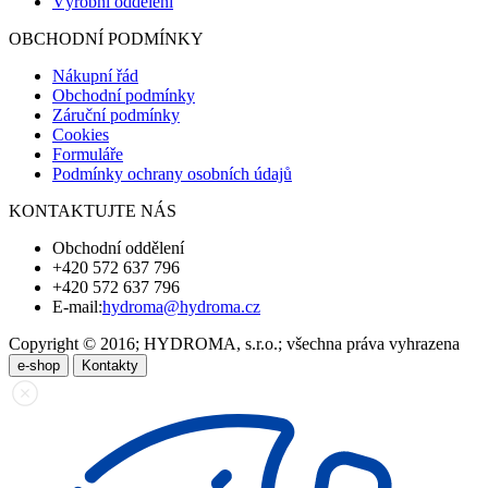
Výrobní oddělení
OBCHODNÍ PODMÍNKY
Nákupní řád
Obchodní podmínky
Záruční podmínky
Cookies
Formuláře
Podmínky ochrany osobních údajů
KONTAKTUJTE NÁS
Obchodní oddělení
+420 572 637 796
+420 572 637 796
E-mail:
hydroma@hydroma.cz
Copyright © 2016; HYDROMA, s.r.o.; všechna práva vyhrazena
e-shop
Kontakty