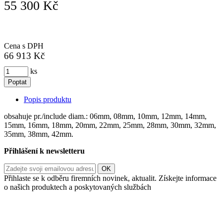
55 300 Kč
Cena s DPH
66 913 Kč
ks
Poptat
Popis produktu
obsahuje pr./include diam.: 06mm, 08mm, 10mm, 12mm, 14mm,
15mm, 16mm, 18mm, 20mm, 22mm, 25mm, 28mm, 30mm, 32mm,
35mm, 38mm, 42mm.
Přihlášení k newsletteru
Přihlaste se k odběru firemních novinek, aktualit. Získejte informace
o našich produktech a poskytovaných službách
Informace o zpracování vašich osobních údajů, které jste do
registračního formuláře vyplnili, naleznete
zde
.