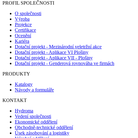
PROFIL SPOLEČNOSTI
O společnosti
Výroba
Projekce
Certifikace
Ocenění
Kariéra
Dotační projekt - Mezinárodní veletržní akce
Dotační projekt - Aplikace VI Plošiny
Dotační projekt - Aplikace VII - Plošiny
Dotační projekt - Genderová rovnováha ve firmách
PRODUKTY
Katalogy
Návody a formuláře
KONTAKT
Hydroma
Vedení společnosti
Ekonomické oddělení
Obchodně-technické oddělení
Úsek zásobování a logistiky