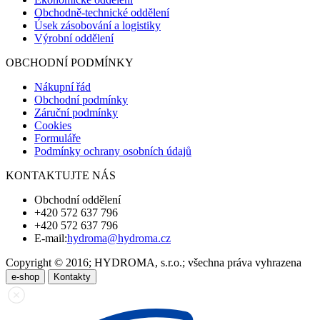
Obchodně-technické oddělení
Úsek zásobování a logistiky
Výrobní oddělení
OBCHODNÍ PODMÍNKY
Nákupní řád
Obchodní podmínky
Záruční podmínky
Cookies
Formuláře
Podmínky ochrany osobních údajů
KONTAKTUJTE NÁS
Obchodní oddělení
+420 572 637 796
+420 572 637 796
E-mail:
hydroma@hydroma.cz
Copyright © 2016; HYDROMA, s.r.o.; všechna práva vyhrazena
e-shop
Kontakty