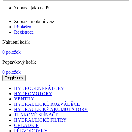
Zobrazit jako na PC
Zobrazit mobilní verzi
Přihlášení
Registrace
Nákupní košík
0 položek
Poptávkový košík
0 položek
Toggle nav
HYDROGENERÁTORY
HYDROMOTORY
VENTILY
HYDRAULICKÉ ROZVÁDĚČE
HYDRAULICKÉ AKUMULÁTORY
TLAKOVÉ SPÍNAČE
HYDRAULICKÉ FILTRY
CHLADIČE
PŘEVODOVKY