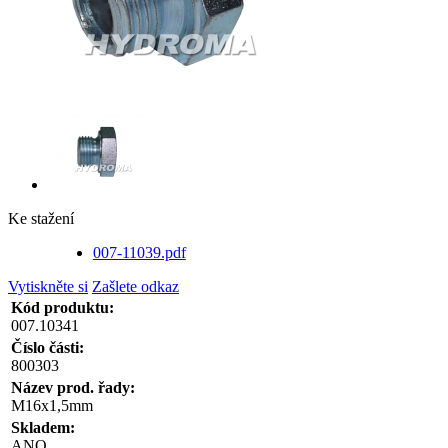
Ke stažení
007-11039.pdf
Vytiskněte si
Zašlete odkaz
Kód produktu:
007.10341
Číslo části:
800303
Název prod. řady:
M16x1,5mm
Skladem:
ANO