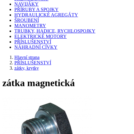
NAVIJÁKY
PŘÍRUBY A SPOJKY
HYDRAULICKÉ AGREGÁTY
ŠROUBENÍ
MANOMETRY
TRUBKY, HADICE, RYCHLOSPOJKY
ELEKTRICKÉ MOTORY
PŘÍSLUŠENSTVÍ
NÁHRADNÍ CÍVKY
Hlavní strana
PŘÍSLUŠENSTVÍ
zátky, krytky
zátka magnetická