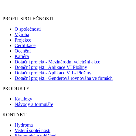
Informace o zpracování vašich osobních údajů, které jste do
registračního formuláře vyplnili, naleznete
zde
.
PROFIL SPOLEČNOSTI
O společnosti
Výroba
Projekce
Certifikace
Ocenění
Kariéra
Dotační projekt - Mezinárodní veletržní akce
Dotační projekt - Aplikace VI Plošiny
Dotační projekt - Aplikace VII - Plošiny
Dotační projekt - Genderová rovnováha ve firmách
PRODUKTY
Katalogy
Návody a formuláře
KONTAKT
Hydroma
Vedení společnosti
Ekonomické oddělení