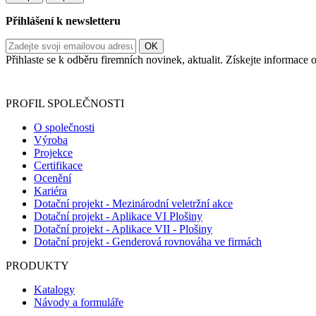
Přihlášení k newsletteru
Přihlaste se k odběru firemních novinek, aktualit. Získejte informac
Informace o zpracování vašich osobních údajů, které jste do r
PROFIL SPOLEČNOSTI
O společnosti
Výroba
Projekce
Certifikace
Ocenění
Kariéra
Dotační projekt - Mezinárodní veletržní akce
Dotační projekt - Aplikace VI Plošiny
Dotační projekt - Aplikace VII - Plošiny
Dotační projekt - Genderová rovnováha ve firmách
PRODUKTY
Katalogy
Návody a formuláře