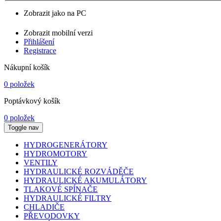
Zobrazit jako na PC
Zobrazit mobilní verzi
Přihlášení
Registrace
Nákupní košík
0 položek
Poptávkový košík
0 položek
Toggle nav
HYDROGENERÁTORY
HYDROMOTORY
VENTILY
HYDRAULICKÉ ROZVÁDĚČE
HYDRAULICKÉ AKUMULÁTORY
TLAKOVÉ SPÍNAČE
HYDRAULICKÉ FILTRY
CHLADIČE
PŘEVODOVKY