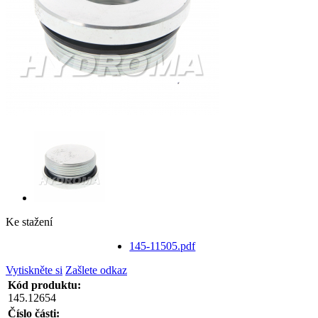
Ke stažení
145-11505.pdf
Vytiskněte si
Zašlete odkaz
Kód produktu:
145.12654
Číslo části: