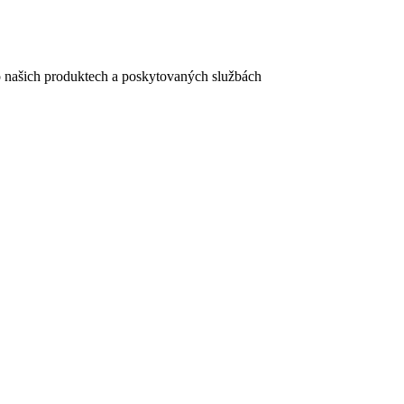
e o našich produktech a poskytovaných službách
egistračního formuláře vyplnili, naleznete
zde
.