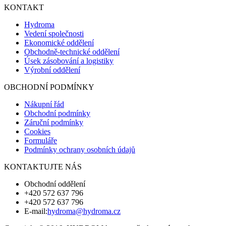
KONTAKT
Hydroma
Vedení společnosti
Ekonomické oddělení
Obchodně-technické oddělení
Úsek zásobování a logistiky
Výrobní oddělení
OBCHODNÍ PODMÍNKY
Nákupní řád
Obchodní podmínky
Záruční podmínky
Cookies
Formuláře
Podmínky ochrany osobních údajů
KONTAKTUJTE NÁS
Obchodní oddělení
+420 572 637 796
+420 572 637 796
E-mail:
hydroma@hydroma.cz