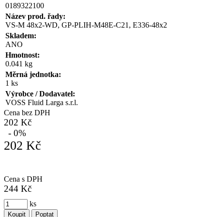
0189322100
Název prod. řady:
VS-M 48x2-WD, GP-PLIH-M48E-C21, E336-48x2
Skladem:
ANO
Hmotnost:
0.041 kg
Měrná jednotka:
1 ks
Výrobce / Dodavatel:
VOSS Fluid Larga s.r.l.
Cena bez DPH
202 Kč
- 0%
202 Kč
Cena s DPH
244 Kč
ks
Koupit
Poptat