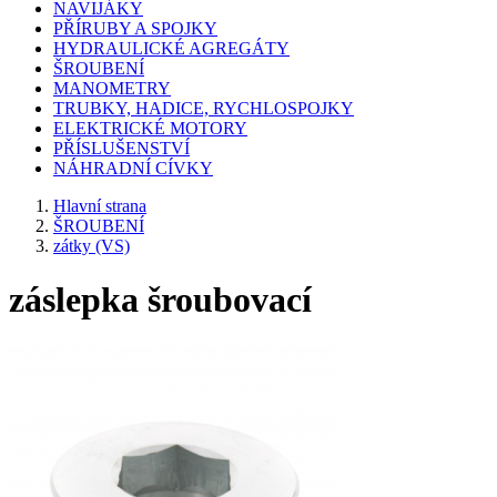
NAVIJÁKY
PŘÍRUBY A SPOJKY
HYDRAULICKÉ AGREGÁTY
ŠROUBENÍ
MANOMETRY
TRUBKY, HADICE, RYCHLOSPOJKY
ELEKTRICKÉ MOTORY
PŘÍSLUŠENSTVÍ
NÁHRADNÍ CÍVKY
Hlavní strana
ŠROUBENÍ
zátky (VS)
záslepka šroubovací