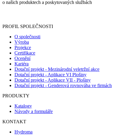
o našich produktech a poskytovaných službách
Informace o zpracování vašich osobních údajů, které jste do
registračního formuláře vyplnili, naleznete
zde
.
PROFIL SPOLEČNOSTI
O společnosti
Výroba
Projekce
Certifikace
Ocenění
Kariéra
Dotační projekt - Mezinárodní veletržní akce
Dotační projekt - Aplikace VI Plošiny
Dotační projekt - Aplikace VII - Plošiny
Dotační projekt - Genderová rovnováha ve firmách
PRODUKTY
Katalogy
Návody a formuláře
KONTAKT
Hydroma