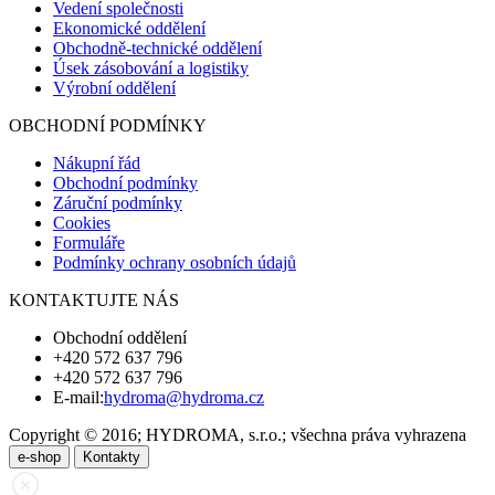
Vedení společnosti
Ekonomické oddělení
Obchodně-technické oddělení
Úsek zásobování a logistiky
Výrobní oddělení
OBCHODNÍ PODMÍNKY
Nákupní řád
Obchodní podmínky
Záruční podmínky
Cookies
Formuláře
Podmínky ochrany osobních údajů
KONTAKTUJTE NÁS
Obchodní oddělení
+420 572 637 796
+420 572 637 796
E-mail:
hydroma@hydroma.cz
Copyright © 2016; HYDROMA, s.r.o.; všechna práva vyhrazena
e-shop
Kontakty