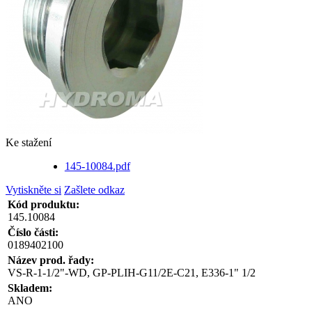
Ke stažení
145-10084.pdf
Vytiskněte si
Zašlete odkaz
Kód produktu:
145.10084
Číslo části:
0189402100
Název prod. řady:
VS-R-1-1/2"-WD, GP-PLIH-G11/2E-C21, E336-1" 1/2
Skladem:
ANO