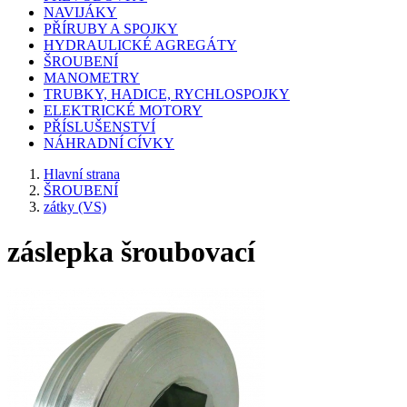
NAVIJÁKY
PŘÍRUBY A SPOJKY
HYDRAULICKÉ AGREGÁTY
ŠROUBENÍ
MANOMETRY
TRUBKY, HADICE, RYCHLOSPOJKY
ELEKTRICKÉ MOTORY
PŘÍSLUŠENSTVÍ
NÁHRADNÍ CÍVKY
Hlavní strana
ŠROUBENÍ
zátky (VS)
záslepka šroubovací