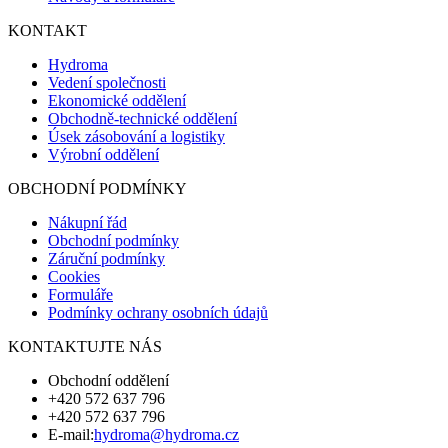
KONTAKT
Hydroma
Vedení společnosti
Ekonomické oddělení
Obchodně-technické oddělení
Úsek zásobování a logistiky
Výrobní oddělení
OBCHODNÍ PODMÍNKY
Nákupní řád
Obchodní podmínky
Záruční podmínky
Cookies
Formuláře
Podmínky ochrany osobních údajů
KONTAKTUJTE NÁS
Obchodní oddělení
+420 572 637 796
+420 572 637 796
E-mail:
hydroma@hydroma.cz