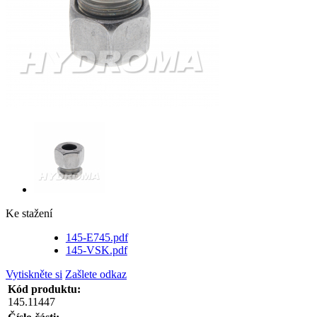
Ke stažení
145-E745.pdf
145-VSK.pdf
Vytiskněte si
Zašlete odkaz
Kód produktu:
145.11447