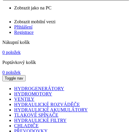
Zobrazit jako na PC
Zobrazit mobilní verzi
Přihlášení
Registrace
Nákupní košík
0 položek
Poptávkový košík
0 položek
Toggle nav
HYDROGENERÁTORY
HYDROMOTORY
VENTILY
HYDRAULICKÉ ROZVÁDĚČE
HYDRAULICKÉ AKUMULÁTORY
TLAKOVÉ SPÍNAČE
HYDRAULICKÉ FILTRY
CHLADIČE
PŘEVODOVKY