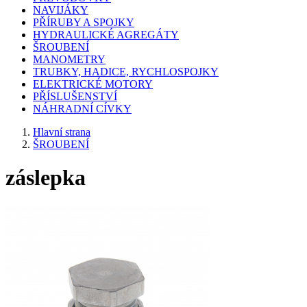
NAVIJÁKY
PŘÍRUBY A SPOJKY
HYDRAULICKÉ AGREGÁTY
ŠROUBENÍ
MANOMETRY
TRUBKY, HADICE, RYCHLOSPOJKY
ELEKTRICKÉ MOTORY
PŘÍSLUŠENSTVÍ
NÁHRADNÍ CÍVKY
Hlavní strana
ŠROUBENÍ
záslepka