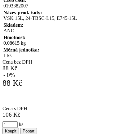
Číslo části:
0193382007
Název prod. řady:
VSK 15L, 24-TBSC-L15, E745-15L
Skladem:
ANO
Hmotnost:
0.08615 kg
Měrná jednotka:
1 ks
Cena bez DPH
88 Kč
- 0%
88 Kč
Cena s DPH
106 Kč
ks
Koupit
Poptat