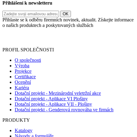
Přihlášení k newsletteru
Přihlaste se k odběru firemních novinek, aktualit. Získejte informace
o našich produktech a poskytovaných službách
Informace o zpracování vašich osobních údajů, které jste do
registračního formuláře vyplnili, naleznete
zde
.
PROFIL SPOLEČNOSTI
O společnosti
Výroba
Projekce
Certifikace
Ocenění
Kariéra
Dotační projekt - Mezinárodní veletržní akce
Dotační projekt - Aplikace VI Plošiny
Dotační projekt - Aplikace VII - Plošiny
Dotační projekt - Genderová rovnováha ve firmách
PRODUKTY
Katalogy
Návody a formuláře