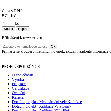
Cena s DPH
871 Kč
ks
Koupit
Poptat
Přihlášení k newsletteru
Přihlaste se k odběru firemních novinek, aktualit. Získejte informac
Informace o zpracování vašich osobních údajů, které jste do r
PROFIL SPOLEČNOSTI
O společnosti
Výroba
Projekce
Certifikace
Ocenění
Kariéra
Dotační projekt - Mezinárodní veletržní akce
Dotační projekt - Aplikace VI Plošiny
Dotační projekt - Aplikace VII - Plošiny