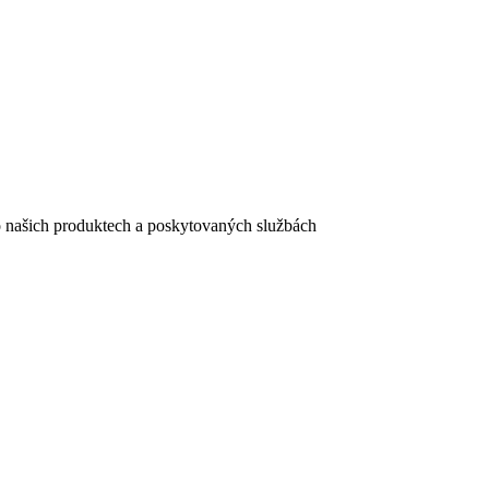
e o našich produktech a poskytovaných službách
egistračního formuláře vyplnili, naleznete
zde
.