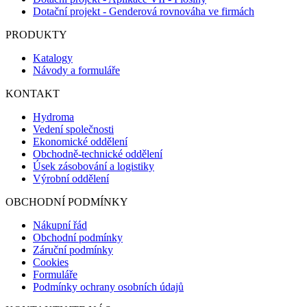
Dotační projekt - Genderová rovnováha ve firmách
PRODUKTY
Katalogy
Návody a formuláře
KONTAKT
Hydroma
Vedení společnosti
Ekonomické oddělení
Obchodně-technické oddělení
Úsek zásobování a logistiky
Výrobní oddělení
OBCHODNÍ PODMÍNKY
Nákupní řád
Obchodní podmínky
Záruční podmínky
Cookies
Formuláře
Podmínky ochrany osobních údajů