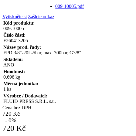
009-10005.pdf
Vytiskněte si
Zašlete odkaz
Kód produktu:
009.10005
Číslo části:
F260413205
Název prod. řady:
FPD 3/8"-20L-5bar, max. 300bar, G3/8"
Skladem:
ANO
Hmotnost:
0.696 kg
Měrná jednotka:
1 ks
Výrobce / Dodavatel:
FLUID-PRESS S.R.L. s.u.
Cena bez DPH
720 Kč
- 0%
720 Kč