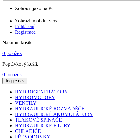
Zobrazit jako na PC
Zobrazit mobilní verzi
Přihlášení
Registrace
Nákupní košík
0 položek
Poptávkový košík
0 položek
Toggle nav
HYDROGENERÁTORY
HYDROMOTORY
VENTILY
HYDRAULICKÉ ROZVÁDĚČE
HYDRAULICKÉ AKUMULÁTORY
TLAKOVÉ SPÍNAČE
HYDRAULICKÉ FILTRY
CHLADIČE
PŘEVODOVKY