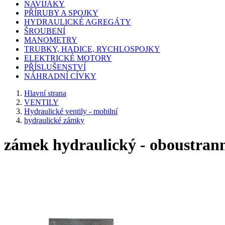
NAVIJÁKY
PŘÍRUBY A SPOJKY
HYDRAULICKÉ AGREGÁTY
ŠROUBENÍ
MANOMETRY
TRUBKY, HADICE, RYCHLOSPOJKY
ELEKTRICKÉ MOTORY
PŘÍSLUŠENSTVÍ
NÁHRADNÍ CÍVKY
Hlavní strana
VENTILY
Hydraulické ventily - mobilní
hydraulické zámky
zámek hydraulický - oboustrann