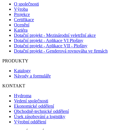
O společnosti
Výroba
Projekce
Certifikace
Ocenění
Kariéra
Dotační projekt - Mezinárodní veletržní akce
Dotační projekt - Aplikace VI Plošiny
Dotační projekt - Aplikace VII - Plošiny
Dotační projekt - Genderová rovnováha ve firmách
PRODUKTY
Katalogy
Návody a formuláře
KONTAKT
Hydroma
Vedení společnosti
Ekonomické oddělení
Obchodně-technické oddělení
Úsek zásobování a logistiky
Výrobní oddělení