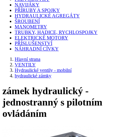
NAVIJÁKY
PŘÍRUBY A SPOJKY
HYDRAULICKÉ AGREGÁTY
ŠROUBENÍ
MANOMETRY
TRUBKY, HADICE, RYCHLOSPOJKY
ELEKTRICKÉ MOTORY
PŘÍSLUŠENSTVÍ
NÁHRADNÍ CÍVKY
Hlavní strana
VENTILY
Hydraulické ventily - mobilní
hydraulické zámky
zámek hydraulický -
jednostranný s pilotním
ovládáním