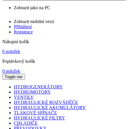
Zobrazit jako na PC
Zobrazit mobilní verzi
Přihlášení
Registrace
Nákupní košík
0 položek
Poptávkový košík
0 položek
Toggle nav
HYDROGENERÁTORY
HYDROMOTORY
VENTILY
HYDRAULICKÉ ROZVÁDĚČE
HYDRAULICKÉ AKUMULÁTORY
TLAKOVÉ SPÍNAČE
HYDRAULICKÉ FILTRY
CHLADIČE
PŘEVODOVKY