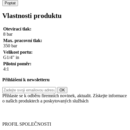
Poptat
Vlastnosti produktu
Otevírací tlak:
8 bar
Max. pracovní tlak:
350 bar
Velikost portu:
G1/4" in
Pilotní poměr:
4:1
Přihlášení k newsletteru
Přihlaste se k odběru firemních novinek, aktualit. Získejte informace
o našich produktech a poskytovaných službách
Informace o zpracování vašich osobních údajů, které jste do
registračního formuláře vyplnili, naleznete
zde
.
PROFIL SPOLEČNOSTI