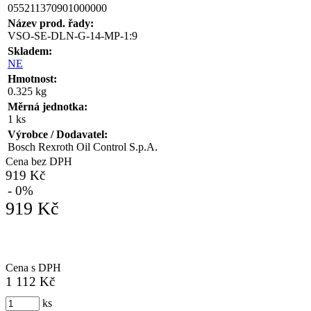
055211370901000000
Název prod. řady:
VSO-SE-DLN-G-14-MP-1:9
Skladem:
NE
Hmotnost:
0.325 kg
Měrná jednotka:
1 ks
Výrobce / Dodavatel:
Bosch Rexroth Oil Control S.p.A.
Cena bez DPH
919 Kč
- 0%
919 Kč
Cena s DPH
1 112 Kč
ks