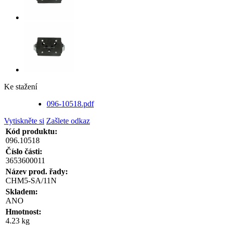
Ke stažení
096-10518.pdf
Vytiskněte si
Zašlete odkaz
Kód produktu:
096.10518
Číslo části:
3653600011
Název prod. řady:
CHM5-SA/11N
Skladem:
ANO
Hmotnost:
4.23 kg