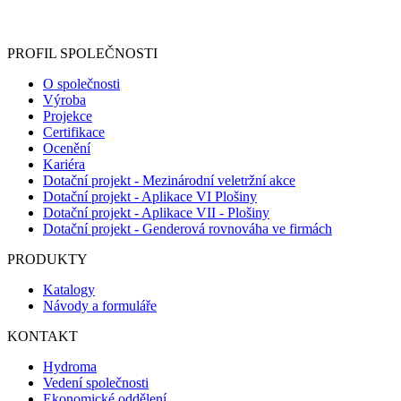
Informace o zpracování vašich osobních údajů, které jste do
registračního formuláře vyplnili, naleznete
zde
.
PROFIL SPOLEČNOSTI
O společnosti
Výroba
Projekce
Certifikace
Ocenění
Kariéra
Dotační projekt - Mezinárodní veletržní akce
Dotační projekt - Aplikace VI Plošiny
Dotační projekt - Aplikace VII - Plošiny
Dotační projekt - Genderová rovnováha ve firmách
PRODUKTY
Katalogy
Návody a formuláře
KONTAKT
Hydroma
Vedení společnosti
Ekonomické oddělení