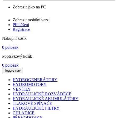
Zobrazit jako na PC
Zobrazit mobilní verzi
Přihlášení
Registrace
Nákupní košík
0 položek
Poptávkový košík
0 položek
Toggle nav
HYDROGENERÁTORY
HYDROMOTORY
VENTILY
HYDRAULICKÉ ROZVÁDĚČE
HYDRAULICKÉ AKUMULÁTORY
TLAKOVÉ SPÍNAČE
HYDRAULICKÉ FILTRY
CHLADIČE
PŘEVODOVKY