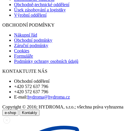
Obchodně-technické oddělení
Úsek zásobování a logistiky
Výrobní oddělení
OBCHODNÍ PODMÍNKY
Nákupní řád
Obchodní podmínky
Záruční podmínky
Cookies
Formuláře
Podmínky ochrany osobních údajů
KONTAKTUJTE NÁS
Obchodní oddělení
+420 572 637 796
+420 572 637 796
E-mail:
hydroma@hydroma.cz
Copyright © 2016; HYDROMA, s.r.o.; všechna práva vyhrazena
e-shop
Kontakty