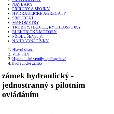
NAVIJÁKY
PŘÍRUBY A SPOJKY
HYDRAULICKÉ AGREGÁTY
ŠROUBENÍ
MANOMETRY
TRUBKY, HADICE, RYCHLOSPOJKY
ELEKTRICKÉ MOTORY
PŘÍSLUŠENSTVÍ
NÁHRADNÍ CÍVKY
Hlavní strana
VENTILY
Hydraulické ventily - průmyslové
hydraulické zámky
zámek hydraulický -
jednostranný s pilotním
ovládáním