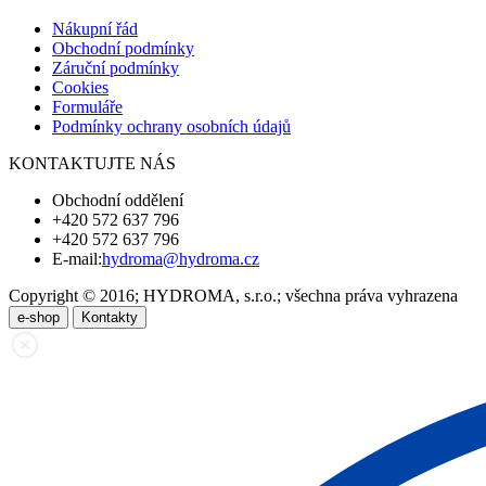
Nákupní řád
Obchodní podmínky
Záruční podmínky
Cookies
Formuláře
Podmínky ochrany osobních údajů
KONTAKTUJTE NÁS
Obchodní oddělení
+420 572 637 796
+420 572 637 796
E-mail:
hydroma@hydroma.cz
Copyright © 2016; HYDROMA, s.r.o.; všechna práva vyhrazena
e-shop
Kontakty