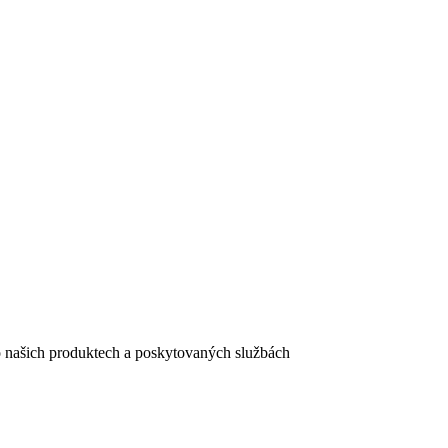
e o našich produktech a poskytovaných službách
egistračního formuláře vyplnili, naleznete
zde
.