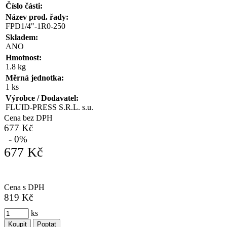
Číslo části:
Název prod. řady:
FPD1/4"-1R0-250
Skladem:
ANO
Hmotnost:
1.8 kg
Měrná jednotka:
1 ks
Výrobce / Dodavatel:
FLUID-PRESS S.R.L. s.u.
Cena bez DPH
677 Kč
- 0%
677 Kč
Cena s DPH
819 Kč
ks
Koupit
Poptat