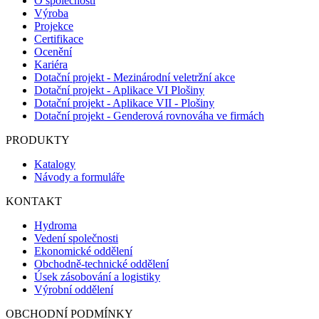
O společnosti
Výroba
Projekce
Certifikace
Ocenění
Kariéra
Dotační projekt - Mezinárodní veletržní akce
Dotační projekt - Aplikace VI Plošiny
Dotační projekt - Aplikace VII - Plošiny
Dotační projekt - Genderová rovnováha ve firmách
PRODUKTY
Katalogy
Návody a formuláře
KONTAKT
Hydroma
Vedení společnosti
Ekonomické oddělení
Obchodně-technické oddělení
Úsek zásobování a logistiky
Výrobní oddělení
OBCHODNÍ PODMÍNKY