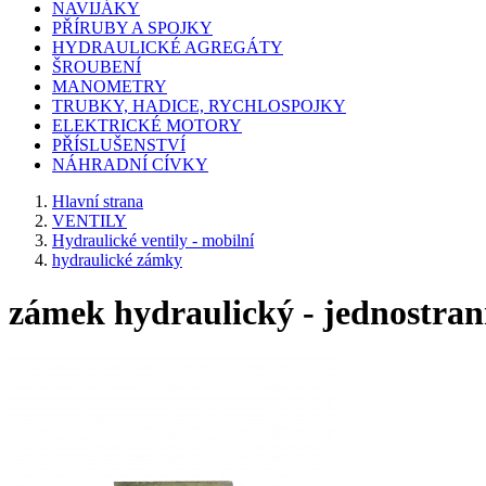
NAVIJÁKY
PŘÍRUBY A SPOJKY
HYDRAULICKÉ AGREGÁTY
ŠROUBENÍ
MANOMETRY
TRUBKY, HADICE, RYCHLOSPOJKY
ELEKTRICKÉ MOTORY
PŘÍSLUŠENSTVÍ
NÁHRADNÍ CÍVKY
Hlavní strana
VENTILY
Hydraulické ventily - mobilní
hydraulické zámky
zámek hydraulický - jednostran