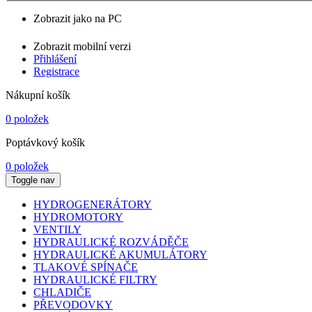
Zobrazit jako na PC
Zobrazit mobilní verzi
Přihlášení
Registrace
Nákupní košík
0 položek
Poptávkový košík
0 položek
Toggle nav
HYDROGENERÁTORY
HYDROMOTORY
VENTILY
HYDRAULICKÉ ROZVÁDĚČE
HYDRAULICKÉ AKUMULÁTORY
TLAKOVÉ SPÍNAČE
HYDRAULICKÉ FILTRY
CHLADIČE
PŘEVODOVKY