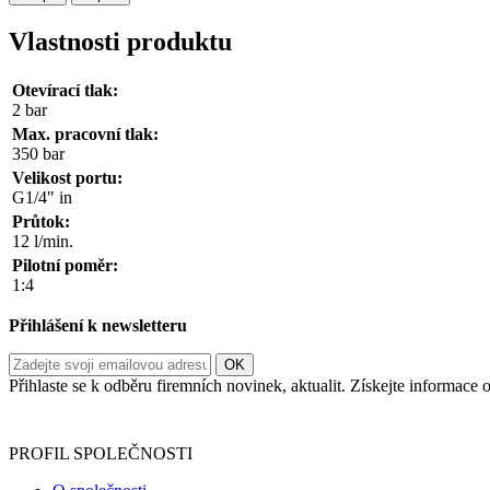
Vlastnosti produktu
Otevírací tlak:
2 bar
Max. pracovní tlak:
350 bar
Velikost portu:
G1/4" in
Průtok:
12 l/min.
Pilotní poměr:
1:4
Přihlášení k newsletteru
Přihlaste se k odběru firemních novinek, aktualit. Získejte informac
Informace o zpracování vašich osobních údajů, které jste do r
PROFIL SPOLEČNOSTI