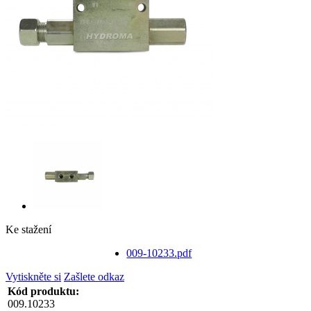
Ke stažení
009-10233.pdf
Vytiskněte si
Zašlete odkaz
Kód produktu:
009.10233