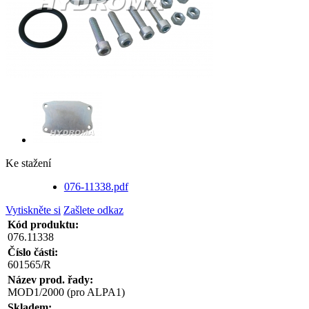
Ke stažení
076-11338.pdf
Vytiskněte si
Zašlete odkaz
Kód produktu:
076.11338
Číslo části:
601565/R
Název prod. řady:
MOD1/2000 (pro ALPA1)
Skladem: