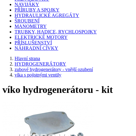
NAVIJÁKY
PŘÍRUBY A SPOJKY
HYDRAULICKÉ AGREGÁTY
ŠROUBENÍ
MANOMETRY
TRUBKY, HADICE, RYCHLOSPOJKY
ELEKTRICKÉ MOTORY
PŘÍSLUŠENSTVÍ
NÁHRADNÍ CÍVKY
Hlavní strana
HYDROGENERÁTORY
zubové hydrogenerátory - vnější ozubení
víka s pojistnými ventily
víko hydrogenerátoru - kit