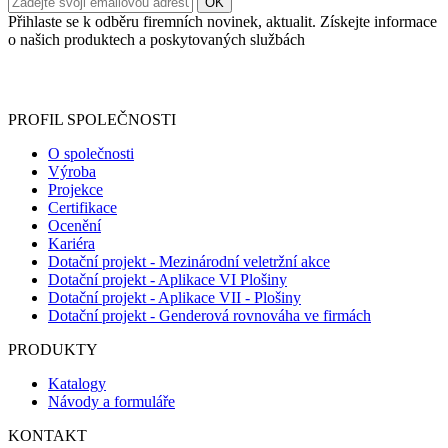
Přihlaste se k odběru firemních novinek, aktualit. Získejte informace
o našich produktech a poskytovaných službách
Informace o zpracování vašich osobních údajů, které jste do
registračního formuláře vyplnili, naleznete
zde
.
PROFIL SPOLEČNOSTI
O společnosti
Výroba
Projekce
Certifikace
Ocenění
Kariéra
Dotační projekt - Mezinárodní veletržní akce
Dotační projekt - Aplikace VI Plošiny
Dotační projekt - Aplikace VII - Plošiny
Dotační projekt - Genderová rovnováha ve firmách
PRODUKTY
Katalogy
Návody a formuláře
KONTAKT