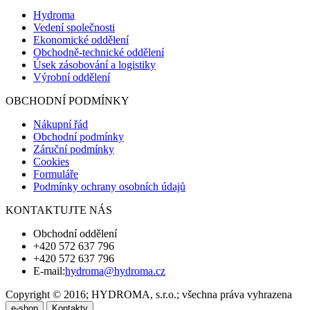
Hydroma
Vedení společnosti
Ekonomické oddělení
Obchodně-technické oddělení
Úsek zásobování a logistiky
Výrobní oddělení
OBCHODNÍ PODMÍNKY
Nákupní řád
Obchodní podmínky
Záruční podmínky
Cookies
Formuláře
Podmínky ochrany osobních údajů
KONTAKTUJTE NÁS
Obchodní oddělení
+420 572 637 796
+420 572 637 796
E-mail:
hydroma@hydroma.cz
Copyright © 2016; HYDROMA, s.r.o.; všechna práva vyhrazena
e-shop
Kontakty