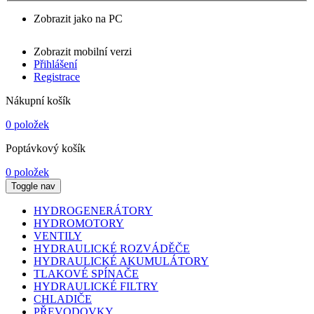
Zobrazit jako na PC
Zobrazit mobilní verzi
Přihlášení
Registrace
Nákupní košík
0 položek
Poptávkový košík
0 položek
Toggle nav
HYDROGENERÁTORY
HYDROMOTORY
VENTILY
HYDRAULICKÉ ROZVÁDĚČE
HYDRAULICKÉ AKUMULÁTORY
TLAKOVÉ SPÍNAČE
HYDRAULICKÉ FILTRY
CHLADIČE
PŘEVODOVKY