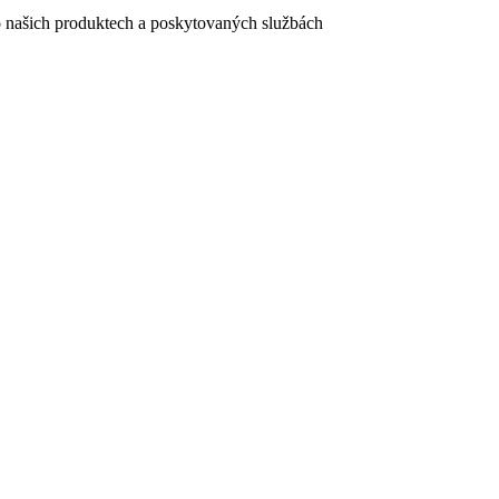
e o našich produktech a poskytovaných službách
egistračního formuláře vyplnili, naleznete
zde
.