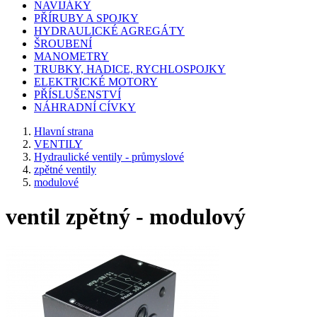
NAVIJÁKY
PŘÍRUBY A SPOJKY
HYDRAULICKÉ AGREGÁTY
ŠROUBENÍ
MANOMETRY
TRUBKY, HADICE, RYCHLOSPOJKY
ELEKTRICKÉ MOTORY
PŘÍSLUŠENSTVÍ
NÁHRADNÍ CÍVKY
Hlavní strana
VENTILY
Hydraulické ventily - průmyslové
zpětné ventily
modulové
ventil zpětný - modulový