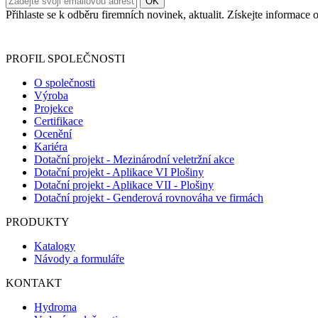
Přihlaste se k odběru firemních novinek, aktualit. Získejte informac
Informace o zpracování vašich osobních údajů, které jste do r
PROFIL SPOLEČNOSTI
O společnosti
Výroba
Projekce
Certifikace
Ocenění
Kariéra
Dotační projekt - Mezinárodní veletržní akce
Dotační projekt - Aplikace VI Plošiny
Dotační projekt - Aplikace VII - Plošiny
Dotační projekt - Genderová rovnováha ve firmách
PRODUKTY
Katalogy
Návody a formuláře
KONTAKT
Hydroma