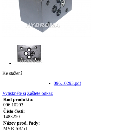
Ke stažení
096.10293.pdf
Vytiskněte si
Zašlete odkaz
Kód produktu:
096.10293
Číslo části:
1483250
Název prod. řady:
MVR-SB/51