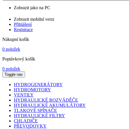
Zobrazit jako na PC
Zobrazit mobilní verzi
Přihlášení
Registrace
Nákupní košík
0 položek
Poptávkový košík
0 položek
Toggle nav
HYDROGENERÁTORY
HYDROMOTORY
VENTILY
HYDRAULICKÉ ROZVÁDĚČE
HYDRAULICKÉ AKUMULÁTORY
TLAKOVÉ SPÍNAČE
HYDRAULICKÉ FILTRY
CHLADIČE
PŘEVODOVKY