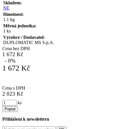
Skladem:
NE
Hmotnost:
1.1 kg
Měrná jednotka:
1 ks
Výrobce / Dodavatel:
DUPLOMATIC MS S.p.A.
Cena bez DPH
1 672 Kč
- 0%
1 672 Kč
Cena s DPH
2 023 Kč
ks
Poptat
Přihlášení k newsletteru