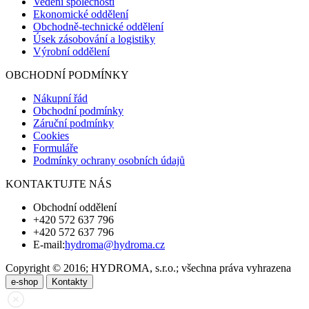
Vedení společnosti
Ekonomické oddělení
Obchodně-technické oddělení
Úsek zásobování a logistiky
Výrobní oddělení
OBCHODNÍ PODMÍNKY
Nákupní řád
Obchodní podmínky
Záruční podmínky
Cookies
Formuláře
Podmínky ochrany osobních údajů
KONTAKTUJTE NÁS
Obchodní oddělení
+420 572 637 796
+420 572 637 796
E-mail:
hydroma@hydroma.cz
Copyright © 2016; HYDROMA, s.r.o.; všechna práva vyhrazena
e-shop
Kontakty