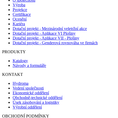
O společnosti
Výroba
Projekce
Certifikace
Ocenění
Kariéra
Dotační projekt - Mezinárodní veletržní akce
Dotační projekt - Aplikace VI Plošiny
Dotační projekt - Aplikace VII - Plošiny
Dotační projekt - Genderová rovnováha ve firmách
PRODUKTY
Katalogy
Návody a formuláře
KONTAKT
Hydroma
Vedení společnosti
Ekonomické oddělení
Obchodně-technické oddělení
Úsek zásobování a logistiky
Výrobní oddělení
OBCHODNÍ PODMÍNKY