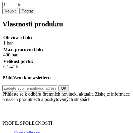
ks
Koupit
Poptat
Vlastnosti produktu
Otevírací tlak:
1 bar
Max. pracovní tlak:
400 bar
Velikost portu:
G1/4" in
Přihlášení k newsletteru
Přihlaste se k odběru firemních novinek, aktualit. Získejte informace
o našich produktech a poskytovaných službách
Informace o zpracování vašich osobních údajů, které jste do
registračního formuláře vyplnili, naleznete
zde
.
PROFIL SPOLEČNOSTI