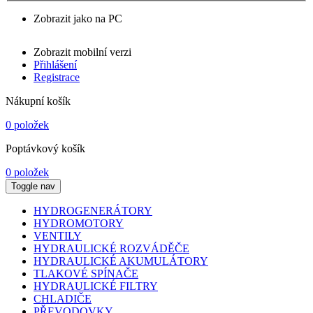
Zobrazit jako na PC
Zobrazit mobilní verzi
Přihlášení
Registrace
Nákupní košík
0 položek
Poptávkový košík
0 položek
Toggle nav
HYDROGENERÁTORY
HYDROMOTORY
VENTILY
HYDRAULICKÉ ROZVÁDĚČE
HYDRAULICKÉ AKUMULÁTORY
TLAKOVÉ SPÍNAČE
HYDRAULICKÉ FILTRY
CHLADIČE
PŘEVODOVKY