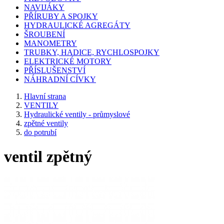
NAVIJÁKY
PŘÍRUBY A SPOJKY
HYDRAULICKÉ AGREGÁTY
ŠROUBENÍ
MANOMETRY
TRUBKY, HADICE, RYCHLOSPOJKY
ELEKTRICKÉ MOTORY
PŘÍSLUŠENSTVÍ
NÁHRADNÍ CÍVKY
Hlavní strana
VENTILY
Hydraulické ventily - průmyslové
zpětné ventily
do potrubí
ventil zpětný