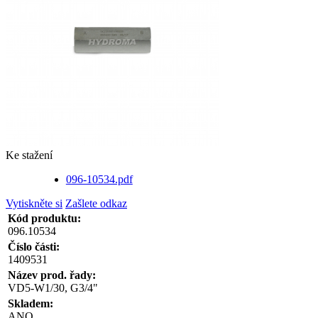
Ke stažení
096-10534.pdf
Vytiskněte si
Zašlete odkaz
Kód produktu:
096.10534
Číslo části:
1409531
Název prod. řady:
VD5-W1/30, G3/4"
Skladem:
ANO