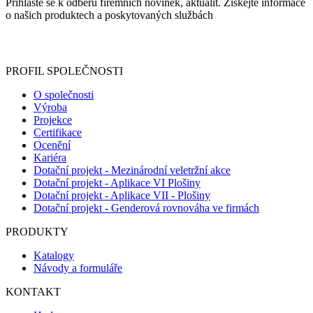
Přihlaste se k odběru firemních novinek, aktualit. Získejte informace
o našich produktech a poskytovaných službách
Informace o zpracování vašich osobních údajů, které jste do
registračního formuláře vyplnili, naleznete
zde
.
PROFIL SPOLEČNOSTI
O společnosti
Výroba
Projekce
Certifikace
Ocenění
Kariéra
Dotační projekt - Mezinárodní veletržní akce
Dotační projekt - Aplikace VI Plošiny
Dotační projekt - Aplikace VII - Plošiny
Dotační projekt - Genderová rovnováha ve firmách
PRODUKTY
Katalogy
Návody a formuláře
KONTAKT