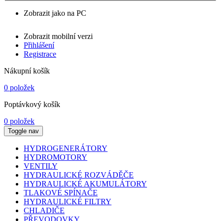
Zobrazit jako na PC
Zobrazit mobilní verzi
Přihlášení
Registrace
Nákupní košík
0 položek
Poptávkový košík
0 položek
Toggle nav
HYDROGENERÁTORY
HYDROMOTORY
VENTILY
HYDRAULICKÉ ROZVÁDĚČE
HYDRAULICKÉ AKUMULÁTORY
TLAKOVÉ SPÍNAČE
HYDRAULICKÉ FILTRY
CHLADIČE
PŘEVODOVKY