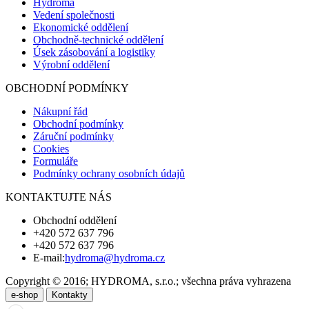
Hydroma
Vedení společnosti
Ekonomické oddělení
Obchodně-technické oddělení
Úsek zásobování a logistiky
Výrobní oddělení
OBCHODNÍ PODMÍNKY
Nákupní řád
Obchodní podmínky
Záruční podmínky
Cookies
Formuláře
Podmínky ochrany osobních údajů
KONTAKTUJTE NÁS
Obchodní oddělení
+420 572 637 796
+420 572 637 796
E-mail:
hydroma@hydroma.cz
Copyright © 2016; HYDROMA, s.r.o.; všechna práva vyhrazena
e-shop
Kontakty