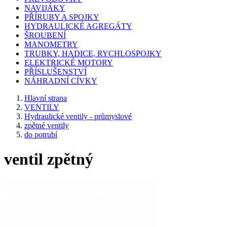
NAVIJÁKY
PŘÍRUBY A SPOJKY
HYDRAULICKÉ AGREGÁTY
ŠROUBENÍ
MANOMETRY
TRUBKY, HADICE, RYCHLOSPOJKY
ELEKTRICKÉ MOTORY
PŘÍSLUŠENSTVÍ
NÁHRADNÍ CÍVKY
Hlavní strana
VENTILY
Hydraulické ventily - průmyslové
zpětné ventily
do potrubí
ventil zpětný