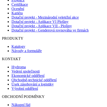
Projekce
Certifikace
Ocenění
Kariéra
Dotační projekt - Mezinárodní veletržní akce
Dotační projekt - Aplikace VI Plošiny
Dotační projekt - Aplikace VII - Plošiny
Dotační projekt - Genderová rovnováha ve firmách
PRODUKTY
Katalogy
Návody a formuláře
KONTAKT
Hydroma
Vedení společnosti
Ekonomické oddělení
Obchodně-technické oddělení
Úsek zásobování a logistiky
Výrobní oddělení
OBCHODNÍ PODMÍNKY
Nákupní řád