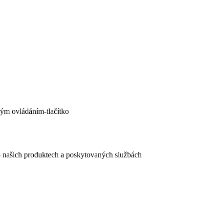
ým ovládáním-tlačítko
e o našich produktech a poskytovaných službách
egistračního formuláře vyplnili, naleznete
zde
.