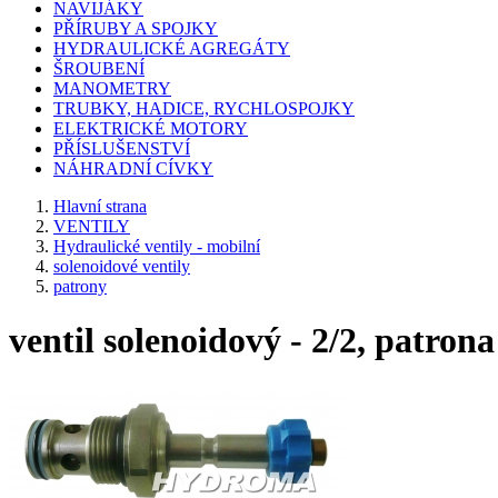
NAVIJÁKY
PŘÍRUBY A SPOJKY
HYDRAULICKÉ AGREGÁTY
ŠROUBENÍ
MANOMETRY
TRUBKY, HADICE, RYCHLOSPOJKY
ELEKTRICKÉ MOTORY
PŘÍSLUŠENSTVÍ
NÁHRADNÍ CÍVKY
Hlavní strana
VENTILY
Hydraulické ventily - mobilní
solenoidové ventily
patrony
ventil solenoidový - 2/2, patrona