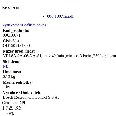
Ke stažení
006-10071n.pdf
Vytiskněte si
Zašlete odkaz
Kód produktu:
006.10071
Číslo části:
OD1502181800
Název prod. řady:
VEI-8A-2A-06-NA-S1, max.40l/min.,min. cca3 l/min.,350 bar, normá
Skladem:
NE
Hmotnost:
0.13 kg
Měrná jednotka:
1 ks
Výrobce / Dodavatel:
Bosch Rexroth Oil Control S.p.A.
Cena bez DPH
1 729 Kč
- 0%