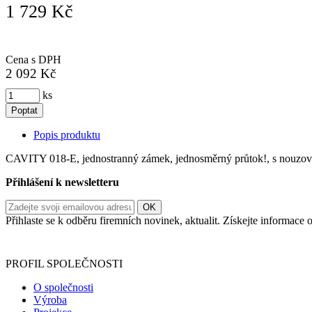
1 729 Kč
Cena s DPH
2 092 Kč
ks
Poptat
Popis produktu
CAVITY 018-E, jednostranný zámek, jednosměrný průtok!, s nouzov
Přihlášení k newsletteru
Přihlaste se k odběru firemních novinek, aktualit. Získejte informac
Informace o zpracování vašich osobních údajů, které jste do r
PROFIL SPOLEČNOSTI
O společnosti
Výroba