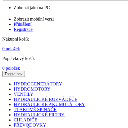
Zobrazit jako na PC
Zobrazit mobilní verzi
Přihlášení
Registrace
Nákupní košík
0 položek
Poptávkový košík
0 položek
Toggle nav
HYDROGENERÁTORY
HYDROMOTORY
VENTILY
HYDRAULICKÉ ROZVÁDĚČE
HYDRAULICKÉ AKUMULÁTORY
TLAKOVÉ SPÍNAČE
HYDRAULICKÉ FILTRY
CHLADIČE
PŘEVODOVKY