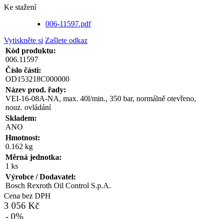
Ke stažení
006-11597.pdf
Vytiskněte si
Zašlete odkaz
Kód produktu:
006.11597
Číslo části:
OD153218C000000
Název prod. řady:
VEI-16-08A-NA, max. 40l/min., 350 bar, normálně otevřeno,
nouz. ovládání
Skladem:
ANO
Hmotnost:
0.162 kg
Měrná jednotka:
1 ks
Výrobce / Dodavatel:
Bosch Rexroth Oil Control S.p.A.
Cena bez DPH
3 056 Kč
- 0%