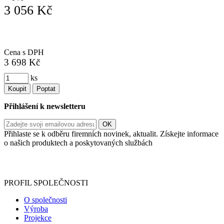
3 056 Kč
Cena s DPH
3 698 Kč
ks
Koupit
Poptat
Přihlášení k newsletteru
Přihlaste se k odběru firemních novinek, aktualit. Získejte informace
o našich produktech a poskytovaných službách
Informace o zpracování vašich osobních údajů, které jste do
registračního formuláře vyplnili, naleznete
zde
.
PROFIL SPOLEČNOSTI
O společnosti
Výroba
Projekce