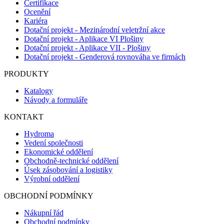
Certifikace
Ocenění
Kariéra
Dotační projekt - Mezinárodní veletržní akce
Dotační projekt - Aplikace VI Plošiny
Dotační projekt - Aplikace VII - Plošiny
Dotační projekt - Genderová rovnováha ve firmách
PRODUKTY
Katalogy
Návody a formuláře
KONTAKT
Hydroma
Vedení společnosti
Ekonomické oddělení
Obchodně-technické oddělení
Úsek zásobování a logistiky
Výrobní oddělení
OBCHODNÍ PODMÍNKY
Nákupní řád
Obchodní podmínky