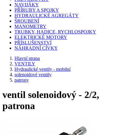
NAVIJÁKY
PŘÍRUBY A SPOJKY
HYDRAULICKÉ AGREGÁTY
ŠROUBENÍ
MANOMETRY
TRUBKY, HADICE, RYCHLOSPOJKY
ELEKTRICKÉ MOTORY
PŘÍSLUŠENSTVÍ
NÁHRADNÍ CÍVKY
Hlavní strana
VENTILY
Hydraulické ventily - mobilní
solenoidové ventily
patrony
ventil solenoidový - 2/2,
patrona