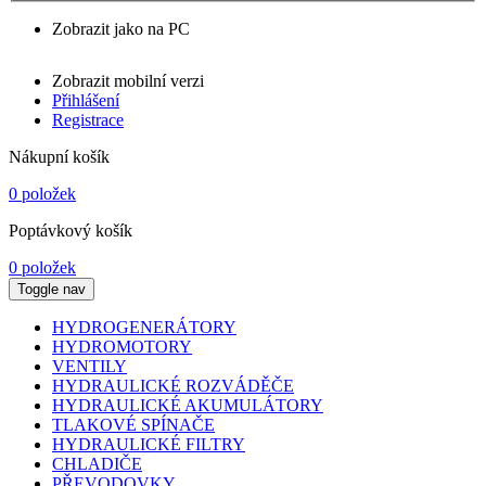
Zobrazit jako na PC
Zobrazit mobilní verzi
Přihlášení
Registrace
Nákupní košík
0 položek
Poptávkový košík
0 položek
Toggle nav
HYDROGENERÁTORY
HYDROMOTORY
VENTILY
HYDRAULICKÉ ROZVÁDĚČE
HYDRAULICKÉ AKUMULÁTORY
TLAKOVÉ SPÍNAČE
HYDRAULICKÉ FILTRY
CHLADIČE
PŘEVODOVKY