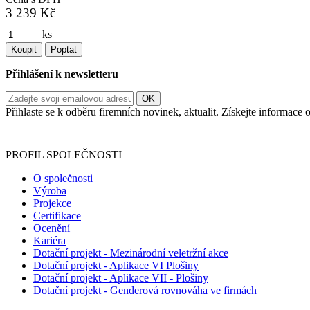
3 239 Kč
ks
Koupit
Poptat
Přihlášení k newsletteru
Přihlaste se k odběru firemních novinek, aktualit. Získejte informac
Informace o zpracování vašich osobních údajů, které jste do r
PROFIL SPOLEČNOSTI
O společnosti
Výroba
Projekce
Certifikace
Ocenění
Kariéra
Dotační projekt - Mezinárodní veletržní akce
Dotační projekt - Aplikace VI Plošiny
Dotační projekt - Aplikace VII - Plošiny
Dotační projekt - Genderová rovnováha ve firmách