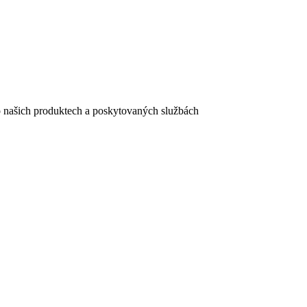
e o našich produktech a poskytovaných službách
egistračního formuláře vyplnili, naleznete
zde
.