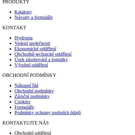
PRODUKTY
Katalogy
Návody a formuláře
KONTAKT
Hydroma
Vedení společnosti
Ekonomické oddělení
Obchodně-technické oddělení
Úsek zásobování a logistiky
Výrobní oddělení
OBCHODNÍ PODMÍNKY
Nákupní řád
Obchodní podmínky
Záruční podmínky
Cookies
Formuláře
Podmínky ochrany osobních údajů
KONTAKTUJTE NÁS
Obchodní oddělení