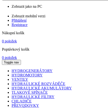
Zobrazit jako na PC
Zobrazit mobilní verzi
Přihlášení
Registrace
Nákupní košík
0 položek
Poptávkový košík
0 položek
Toggle nav
HYDROGENERÁTORY
HYDROMOTORY
VENTILY
HYDRAULICKÉ ROZVÁDĚČE
HYDRAULICKÉ AKUMULÁTORY
TLAKOVÉ SPÍNAČE
HYDRAULICKÉ FILTRY
CHLADIČE
PŘEVODOVKY