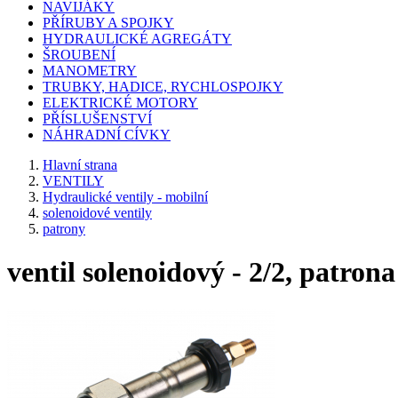
NAVIJÁKY
PŘÍRUBY A SPOJKY
HYDRAULICKÉ AGREGÁTY
ŠROUBENÍ
MANOMETRY
TRUBKY, HADICE, RYCHLOSPOJKY
ELEKTRICKÉ MOTORY
PŘÍSLUŠENSTVÍ
NÁHRADNÍ CÍVKY
Hlavní strana
VENTILY
Hydraulické ventily - mobilní
solenoidové ventily
patrony
ventil solenoidový - 2/2, patrona