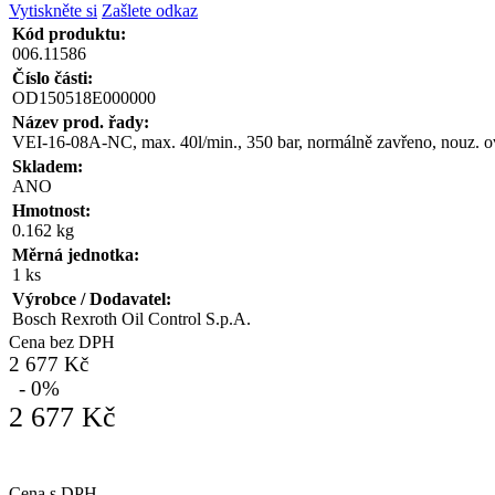
Vytiskněte si
Zašlete odkaz
Kód produktu:
006.11586
Číslo části:
OD150518E000000
Název prod. řady:
VEI-16-08A-NC, max. 40l/min., 350 bar, normálně zavřeno, nouz. o
Skladem:
ANO
Hmotnost:
0.162 kg
Měrná jednotka:
1 ks
Výrobce / Dodavatel:
Bosch Rexroth Oil Control S.p.A.
Cena bez DPH
2 677 Kč
- 0%
2 677 Kč
Cena s DPH