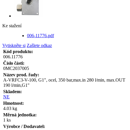
Ke stažení
006-11776.pdf
Vytiskněte si
Zašlete odkaz
Kód produktu:
006.11776
Číslo části:
0MC2037005
Název prod. řady:
A-VRFC3-V-100, G1", ocel, 350 bar,max.in 280 l/min, max.OUT
190 l/min,G1"
Skladem:
NE
Hmotnost:
4.03 kg
Měrná jednotka:
1 ks
Výrobce / Dodavatel: