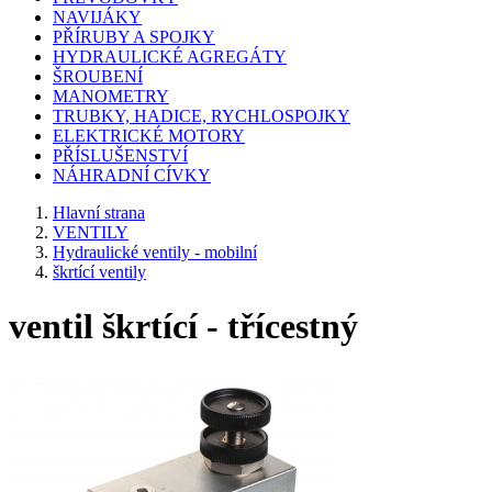
NAVIJÁKY
PŘÍRUBY A SPOJKY
HYDRAULICKÉ AGREGÁTY
ŠROUBENÍ
MANOMETRY
TRUBKY, HADICE, RYCHLOSPOJKY
ELEKTRICKÉ MOTORY
PŘÍSLUŠENSTVÍ
NÁHRADNÍ CÍVKY
Hlavní strana
VENTILY
Hydraulické ventily - mobilní
škrtící ventily
ventil škrtící - třícestný