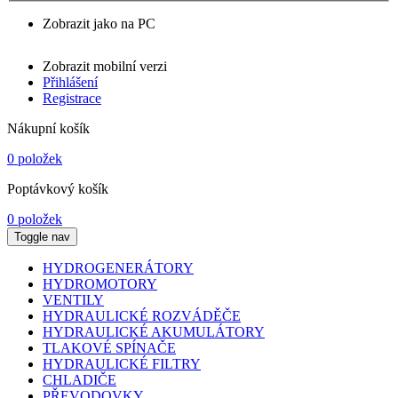
Zobrazit jako na PC
Zobrazit mobilní verzi
Přihlášení
Registrace
Nákupní košík
0 položek
Poptávkový košík
0 položek
Toggle nav
HYDROGENERÁTORY
HYDROMOTORY
VENTILY
HYDRAULICKÉ ROZVÁDĚČE
HYDRAULICKÉ AKUMULÁTORY
TLAKOVÉ SPÍNAČE
HYDRAULICKÉ FILTRY
CHLADIČE
PŘEVODOVKY