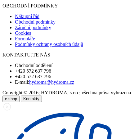
OBCHODNÍ PODMÍNKY
Nákupní řád
Obchodní podmínky
Záruční podmínky
Cookies
Formuláře
Podmínky ochrany osobních údajů
KONTAKTUJTE NÁS
Obchodní oddělení
+420 572 637 796
+420 572 637 796
E-mail:
hydroma@hydroma.cz
Copyright © 2016; HYDROMA, s.r.o.; všechna práva vyhrazena
e-shop
Kontakty