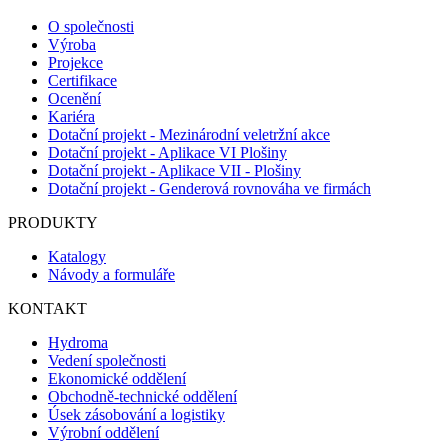
O společnosti
Výroba
Projekce
Certifikace
Ocenění
Kariéra
Dotační projekt - Mezinárodní veletržní akce
Dotační projekt - Aplikace VI Plošiny
Dotační projekt - Aplikace VII - Plošiny
Dotační projekt - Genderová rovnováha ve firmách
PRODUKTY
Katalogy
Návody a formuláře
KONTAKT
Hydroma
Vedení společnosti
Ekonomické oddělení
Obchodně-technické oddělení
Úsek zásobování a logistiky
Výrobní oddělení