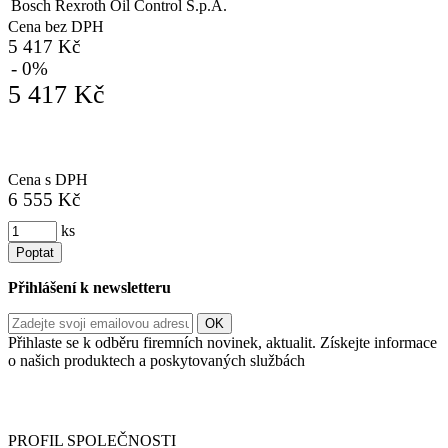
Bosch Rexroth Oil Control S.p.A.
Cena bez DPH
5 417 Kč
- 0%
5 417 Kč
Cena s DPH
6 555 Kč
ks
Poptat
Přihlášení k newsletteru
Přihlaste se k odběru firemních novinek, aktualit. Získejte informace
o našich produktech a poskytovaných službách
Informace o zpracování vašich osobních údajů, které jste do
registračního formuláře vyplnili, naleznete
zde
.
PROFIL SPOLEČNOSTI