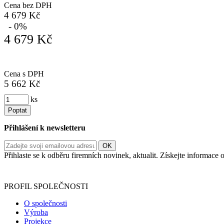
Cena bez DPH
4 679 Kč
- 0%
4 679 Kč
Cena s DPH
5 662 Kč
ks
Poptat
Přihlášení k newsletteru
Přihlaste se k odběru firemních novinek, aktualit. Získejte informac
Informace o zpracování vašich osobních údajů, které jste do r
PROFIL SPOLEČNOSTI
O společnosti
Výroba
Projekce