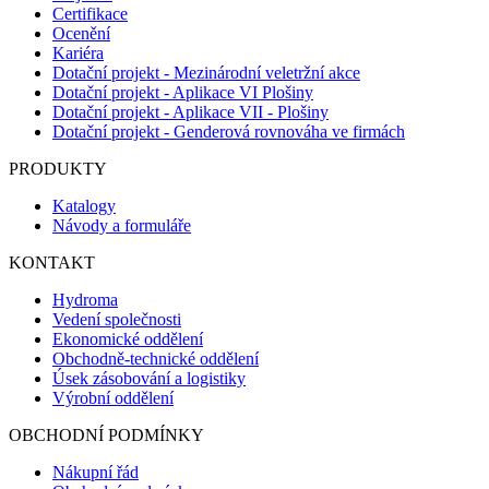
Certifikace
Ocenění
Kariéra
Dotační projekt - Mezinárodní veletržní akce
Dotační projekt - Aplikace VI Plošiny
Dotační projekt - Aplikace VII - Plošiny
Dotační projekt - Genderová rovnováha ve firmách
PRODUKTY
Katalogy
Návody a formuláře
KONTAKT
Hydroma
Vedení společnosti
Ekonomické oddělení
Obchodně-technické oddělení
Úsek zásobování a logistiky
Výrobní oddělení
OBCHODNÍ PODMÍNKY
Nákupní řád