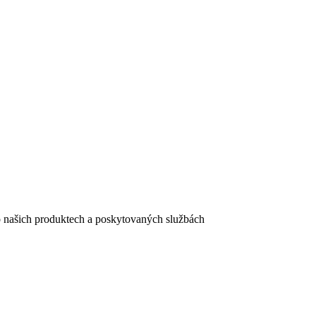
e o našich produktech a poskytovaných službách
egistračního formuláře vyplnili, naleznete
zde
.