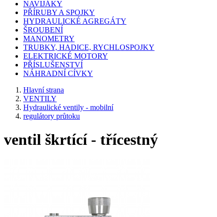
NAVIJÁKY
PŘÍRUBY A SPOJKY
HYDRAULICKÉ AGREGÁTY
ŠROUBENÍ
MANOMETRY
TRUBKY, HADICE, RYCHLOSPOJKY
ELEKTRICKÉ MOTORY
PŘÍSLUŠENSTVÍ
NÁHRADNÍ CÍVKY
Hlavní strana
VENTILY
Hydraulické ventily - mobilní
regulátory průtoku
ventil škrtící - třícestný