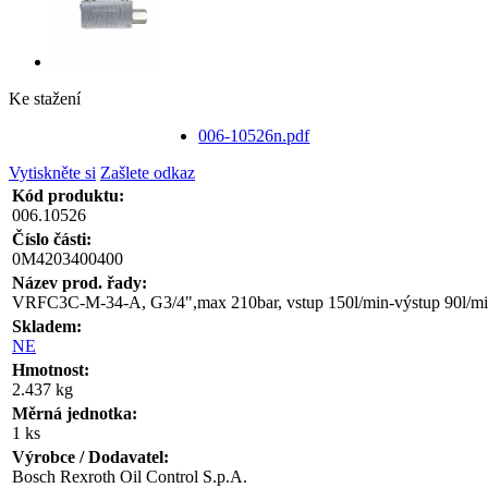
Ke stažení
006-10526n.pdf
Vytiskněte si
Zašlete odkaz
Kód produktu:
006.10526
Číslo části:
0M4203400400
Název prod. řady:
VRFC3C-M-34-A, G3/4",max 210bar, vstup 150l/min-výstup 90l/min
Skladem:
NE
Hmotnost:
2.437 kg
Měrná jednotka:
1 ks
Výrobce / Dodavatel:
Bosch Rexroth Oil Control S.p.A.