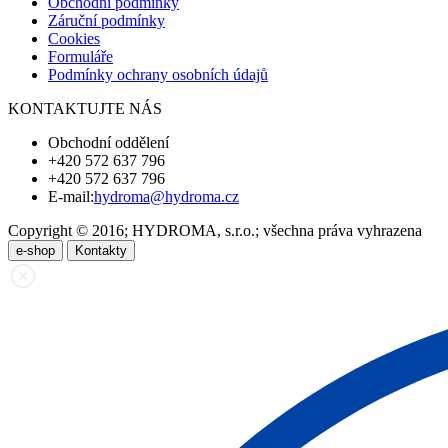
Obchodní podmínky
Záruční podmínky
Cookies
Formuláře
Podmínky ochrany osobních údajů
KONTAKTUJTE NÁS
Obchodní oddělení
+420 572 637 796
+420 572 637 796
E-mail:
hydroma@hydroma.cz
Copyright © 2016; HYDROMA, s.r.o.; všechna práva vyhrazena
e-shop
Kontakty