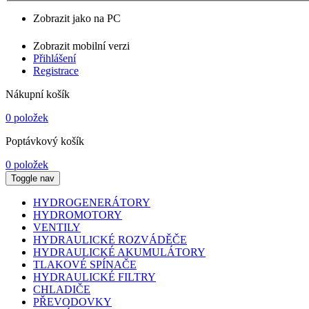
Zobrazit jako na PC
Zobrazit mobilní verzi
Přihlášení
Registrace
Nákupní košík
0 položek
Poptávkový košík
0 položek
Toggle nav
HYDROGENERÁTORY
HYDROMOTORY
VENTILY
HYDRAULICKÉ ROZVÁDĚČE
HYDRAULICKÉ AKUMULÁTORY
TLAKOVÉ SPÍNAČE
HYDRAULICKÉ FILTRY
CHLADIČE
PŘEVODOVKY