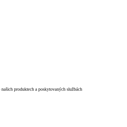
e o našich produktech a poskytovaných službách
egistračního formuláře vyplnili, naleznete
zde
.