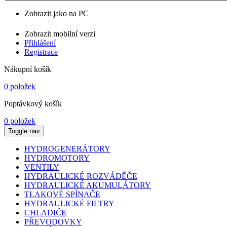
Zobrazit jako na PC
Zobrazit mobilní verzi
Přihlášení
Registrace
Nákupní košík
0 položek
Poptávkový košík
0 položek
Toggle nav
HYDROGENERÁTORY
HYDROMOTORY
VENTILY
HYDRAULICKÉ ROZVÁDĚČE
HYDRAULICKÉ AKUMULÁTORY
TLAKOVÉ SPÍNAČE
HYDRAULICKÉ FILTRY
CHLADIČE
PŘEVODOVKY