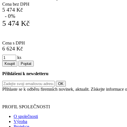
Cena bez DPH
5 474 Kč
- 0%
5 474 Kč
Cena s DPH
6 624 Kč
ks
Koupit
Poptat
Přihlášení k newsletteru
Přihlaste se k odběru firemních novinek, aktualit. Získejte informac
Informace o zpracování vašich osobních údajů, které jste do r
PROFIL SPOLEČNOSTI
O společnosti
Výroba
Projekce