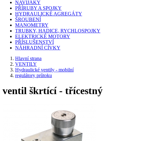
NAVIJÁKY
PŘÍRUBY A SPOJKY
HYDRAULICKÉ AGREGÁTY
ŠROUBENÍ
MANOMETRY
TRUBKY, HADICE, RYCHLOSPOJKY
ELEKTRICKÉ MOTORY
PŘÍSLUŠENSTVÍ
NÁHRADNÍ CÍVKY
Hlavní strana
VENTILY
Hydraulické ventily - mobilní
regulátory průtoku
ventil škrtící - třícestný