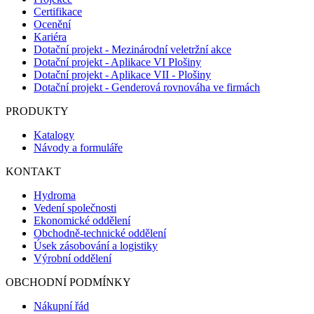
Certifikace
Ocenění
Kariéra
Dotační projekt - Mezinárodní veletržní akce
Dotační projekt - Aplikace VI Plošiny
Dotační projekt - Aplikace VII - Plošiny
Dotační projekt - Genderová rovnováha ve firmách
PRODUKTY
Katalogy
Návody a formuláře
KONTAKT
Hydroma
Vedení společnosti
Ekonomické oddělení
Obchodně-technické oddělení
Úsek zásobování a logistiky
Výrobní oddělení
OBCHODNÍ PODMÍNKY
Nákupní řád