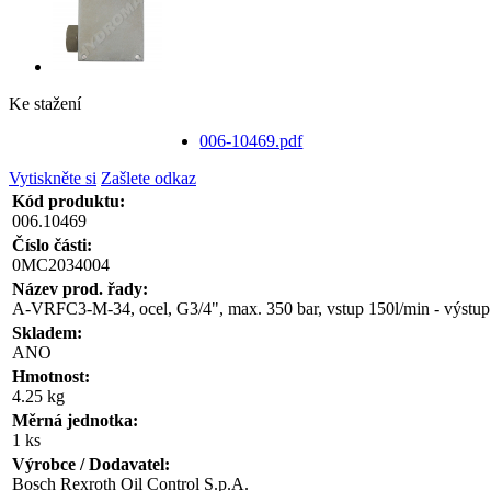
Ke stažení
006-10469.pdf
Vytiskněte si
Zašlete odkaz
Kód produktu:
006.10469
Číslo části:
0MC2034004
Název prod. řady:
A-VRFC3-M-34, ocel, G3/4", max. 350 bar, vstup 150l/min - výstup
Skladem:
ANO
Hmotnost:
4.25 kg
Měrná jednotka:
1 ks
Výrobce / Dodavatel:
Bosch Rexroth Oil Control S.p.A.