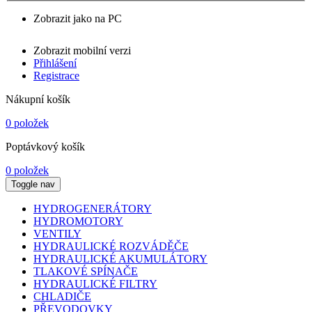
Zobrazit jako na PC
Zobrazit mobilní verzi
Přihlášení
Registrace
Nákupní košík
0 položek
Poptávkový košík
0 položek
Toggle nav
HYDROGENERÁTORY
HYDROMOTORY
VENTILY
HYDRAULICKÉ ROZVÁDĚČE
HYDRAULICKÉ AKUMULÁTORY
TLAKOVÉ SPÍNAČE
HYDRAULICKÉ FILTRY
CHLADIČE
PŘEVODOVKY