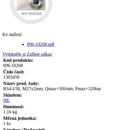
Ke stažení
096-10268.pdf
Vytiskněte si
Zašlete odkaz
Kód produktu:
096.10268
Číslo části:
1303450
Název prod. řady:
RS4-I/30, M27x2mm, Qmax=50l/min, Pmax=320bar
Skladem:
NE
Hmotnost:
1.16 kg
Měrná jednotka:
1 ks
Výrobce / Dodavatel: