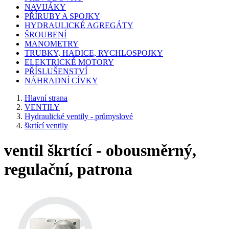
NAVIJÁKY
PŘÍRUBY A SPOJKY
HYDRAULICKÉ AGREGÁTY
ŠROUBENÍ
MANOMETRY
TRUBKY, HADICE, RYCHLOSPOJKY
ELEKTRICKÉ MOTORY
PŘÍSLUŠENSTVÍ
NÁHRADNÍ CÍVKY
Hlavní strana
VENTILY
Hydraulické ventily - průmyslové
škrtící ventily
ventil škrtící - obousměrný,
regulační, patrona