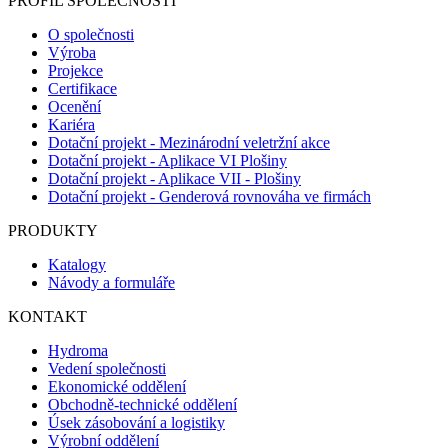
PROFIL SPOLEČNOSTI
O společnosti
Výroba
Projekce
Certifikace
Ocenění
Kariéra
Dotační projekt - Mezinárodní veletržní akce
Dotační projekt - Aplikace VI Plošiny
Dotační projekt - Aplikace VII - Plošiny
Dotační projekt - Genderová rovnováha ve firmách
PRODUKTY
Katalogy
Návody a formuláře
KONTAKT
Hydroma
Vedení společnosti
Ekonomické oddělení
Obchodně-technické oddělení
Úsek zásobování a logistiky
Výrobní oddělení