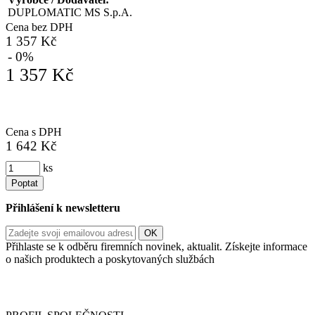
DUPLOMATIC MS S.p.A.
Cena bez DPH
1 357 Kč
- 0%
1 357 Kč
Cena s DPH
1 642 Kč
ks
Poptat
Přihlášení k newsletteru
Přihlaste se k odběru firemních novinek, aktualit. Získejte informace
o našich produktech a poskytovaných službách
Informace o zpracování vašich osobních údajů, které jste do
registračního formuláře vyplnili, naleznete
zde
.