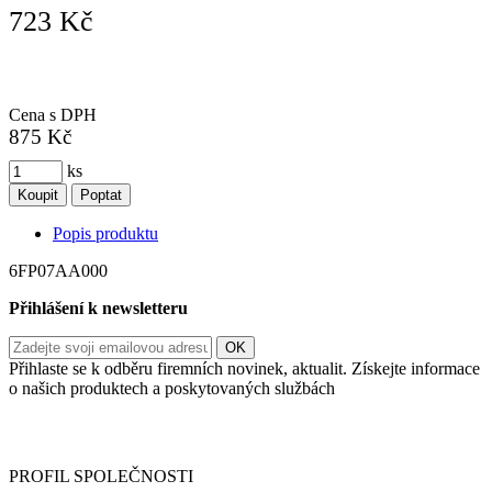
723 Kč
Cena s DPH
875 Kč
ks
Koupit
Poptat
Popis produktu
6FP07AA000
Přihlášení k newsletteru
Přihlaste se k odběru firemních novinek, aktualit. Získejte informace
o našich produktech a poskytovaných službách
Informace o zpracování vašich osobních údajů, které jste do
registračního formuláře vyplnili, naleznete
zde
.
PROFIL SPOLEČNOSTI