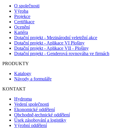
O společnosti
Výroba
Projekce
Certifikace
Ocenění
Kariéra
Dotační projekt - Mezinárodní veletržní akce
Dotační projekt - Aplikace VI Plošiny
Dotační projekt - Aplikace VII - Plošiny
Dotační projekt - Genderová rovnováha ve firmách
PRODUKTY
Katalogy
Návody a formuláře
KONTAKT
Hydroma
Vedení společnosti
Ekonomické oddělení
Obchodně-technické oddělení
Úsek zásobování a logistiky
Výrobní oddělení