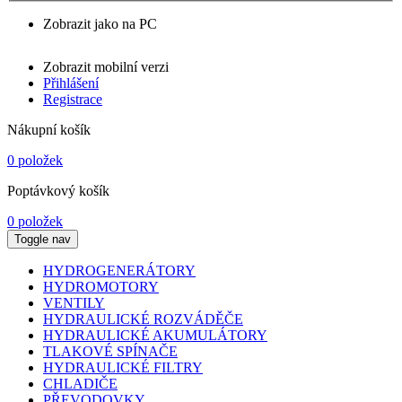
Zobrazit jako na PC
Zobrazit mobilní verzi
Přihlášení
Registrace
Nákupní košík
0 položek
Poptávkový košík
0 položek
Toggle nav
HYDROGENERÁTORY
HYDROMOTORY
VENTILY
HYDRAULICKÉ ROZVÁDĚČE
HYDRAULICKÉ AKUMULÁTORY
TLAKOVÉ SPÍNAČE
HYDRAULICKÉ FILTRY
CHLADIČE
PŘEVODOVKY