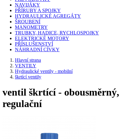
NAVIJÁKY
PŘÍRUBY A SPOJKY
HYDRAULICKÉ AGREGÁTY
ŠROUBENÍ
MANOMETRY
TRUBKY, HADICE, RYCHLOSPOJKY
ELEKTRICKÉ MOTORY
PŘÍSLUŠENSTVÍ
NÁHRADNÍ CÍVKY
Hlavní strana
VENTILY
Hydraulické ventily - mobilní
škrtící ventily
ventil škrtící - obousměrný,
regulační