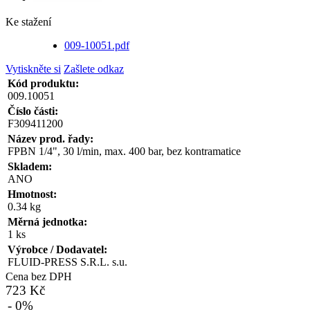
Ke stažení
009-10051.pdf
Vytiskněte si
Zašlete odkaz
Kód produktu:
009.10051
Číslo části:
F309411200
Název prod. řady:
FPBN 1/4", 30 l/min, max. 400 bar, bez kontramatice
Skladem:
ANO
Hmotnost:
0.34 kg
Měrná jednotka:
1 ks
Výrobce / Dodavatel:
FLUID-PRESS S.R.L. s.u.
Cena bez DPH
723 Kč
- 0%