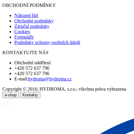
OBCHODNÍ PODMÍNKY
Nákupní řád
Obchodní podmínky
Záruční podmínky
Cookies
Formuláře
Podmínky ochrany osobních údajů
KONTAKTUJTE NÁS
Obchodní oddělení
+420 572 637 796
+420 572 637 796
E-mail:
hydroma@hydroma.cz
Copyright © 2016; HYDROMA, s.r.o.; všechna práva vyhrazena
e-shop
Kontakty