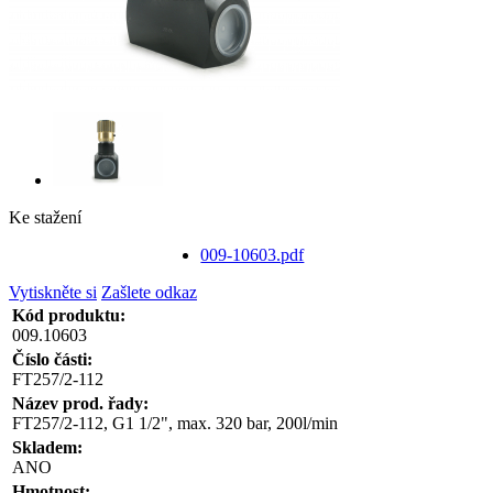
Ke stažení
009-10603.pdf
Vytiskněte si
Zašlete odkaz
Kód produktu:
009.10603
Číslo části:
FT257/2-112
Název prod. řady:
FT257/2-112, G1 1/2", max. 320 bar, 200l/min
Skladem:
ANO
Hmotnost: