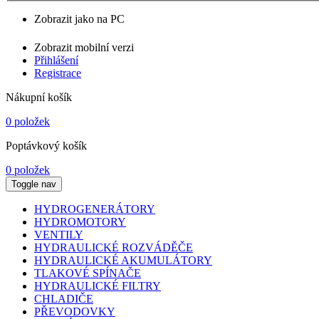
Zobrazit jako na PC
Zobrazit mobilní verzi
Přihlášení
Registrace
Nákupní košík
0 položek
Poptávkový košík
0 položek
Toggle nav
HYDROGENERÁTORY
HYDROMOTORY
VENTILY
HYDRAULICKÉ ROZVÁDĚČE
HYDRAULICKÉ AKUMULÁTORY
TLAKOVÉ SPÍNAČE
HYDRAULICKÉ FILTRY
CHLADIČE
PŘEVODOVKY