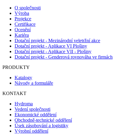
O společnosti
Výroba
Projekce
Certifikace
Ocenění
Kariéra
Dotační projekt - Mezinárodní veletržní akce
Dotační projekt - Aplikace VI Plošiny
Dotační projekt - Aplikace VII - Plošiny
Dotační projekt - Genderová rovnováha ve firmách
PRODUKTY
Katalogy
Návody a formuláře
KONTAKT
Hydroma
Vedení společnosti
Ekonomické oddělení
Obchodně-technické oddělení
Úsek zásobování a logistiky
Výrobní oddělení