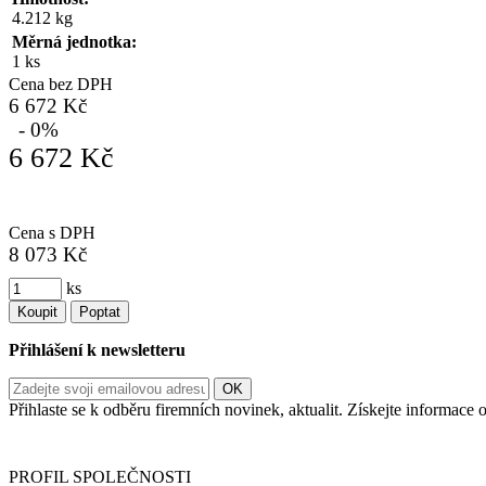
4.212 kg
Měrná jednotka:
1 ks
Cena bez DPH
6 672 Kč
- 0%
6 672 Kč
Cena s DPH
8 073 Kč
ks
Koupit
Poptat
Přihlášení k newsletteru
Přihlaste se k odběru firemních novinek, aktualit. Získejte informac
Informace o zpracování vašich osobních údajů, které jste do r
PROFIL SPOLEČNOSTI