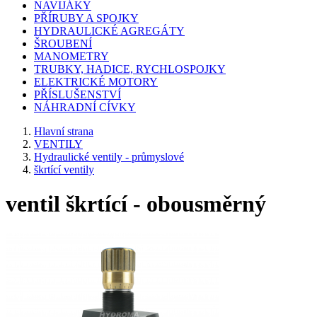
NAVIJÁKY
PŘÍRUBY A SPOJKY
HYDRAULICKÉ AGREGÁTY
ŠROUBENÍ
MANOMETRY
TRUBKY, HADICE, RYCHLOSPOJKY
ELEKTRICKÉ MOTORY
PŘÍSLUŠENSTVÍ
NÁHRADNÍ CÍVKY
Hlavní strana
VENTILY
Hydraulické ventily - průmyslové
škrtící ventily
ventil škrtící - obousměrný