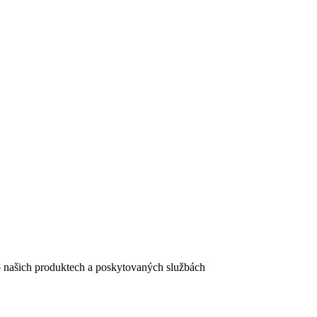
e o našich produktech a poskytovaných službách
egistračního formuláře vyplnili, naleznete
zde
.