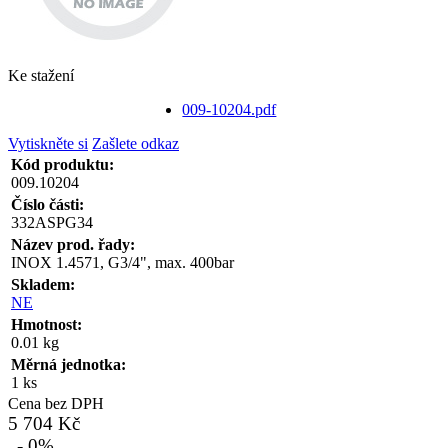
Ke stažení
009-10204.pdf
Vytiskněte si
Zašlete odkaz
Kód produktu:
009.10204
Číslo části:
332ASPG34
Název prod. řady:
INOX 1.4571, G3/4", max. 400bar
Skladem:
NE
Hmotnost:
0.01 kg
Měrná jednotka:
1 ks
Cena bez DPH
5 704 Kč
- 0%