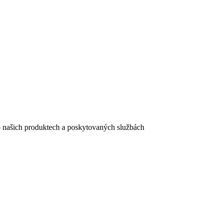
e o našich produktech a poskytovaných službách
egistračního formuláře vyplnili, naleznete
zde
.