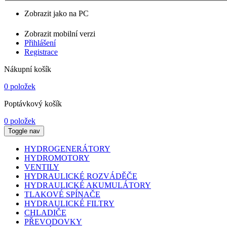
Zobrazit jako na PC
Zobrazit mobilní verzi
Přihlášení
Registrace
Nákupní košík
0 položek
Poptávkový košík
0 položek
Toggle nav
HYDROGENERÁTORY
HYDROMOTORY
VENTILY
HYDRAULICKÉ ROZVÁDĚČE
HYDRAULICKÉ AKUMULÁTORY
TLAKOVÉ SPÍNAČE
HYDRAULICKÉ FILTRY
CHLADIČE
PŘEVODOVKY