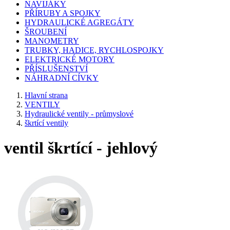
NAVIJÁKY
PŘÍRUBY A SPOJKY
HYDRAULICKÉ AGREGÁTY
ŠROUBENÍ
MANOMETRY
TRUBKY, HADICE, RYCHLOSPOJKY
ELEKTRICKÉ MOTORY
PŘÍSLUŠENSTVÍ
NÁHRADNÍ CÍVKY
Hlavní strana
VENTILY
Hydraulické ventily - průmyslové
škrtící ventily
ventil škrtící - jehlový