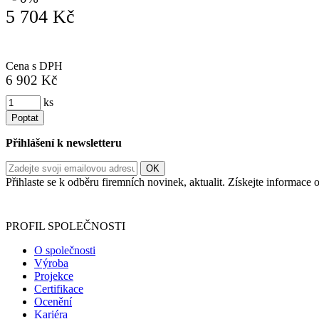
5 704 Kč
Cena s DPH
6 902 Kč
ks
Poptat
Přihlášení k newsletteru
Přihlaste se k odběru firemních novinek, aktualit. Získejte informac
Informace o zpracování vašich osobních údajů, které jste do r
PROFIL SPOLEČNOSTI
O společnosti
Výroba
Projekce
Certifikace
Ocenění
Kariéra