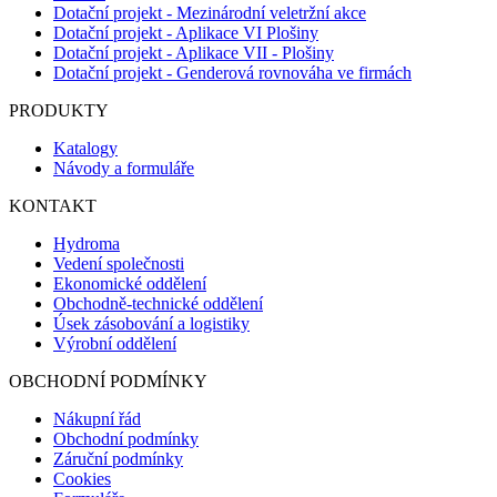
Dotační projekt - Mezinárodní veletržní akce
Dotační projekt - Aplikace VI Plošiny
Dotační projekt - Aplikace VII - Plošiny
Dotační projekt - Genderová rovnováha ve firmách
PRODUKTY
Katalogy
Návody a formuláře
KONTAKT
Hydroma
Vedení společnosti
Ekonomické oddělení
Obchodně-technické oddělení
Úsek zásobování a logistiky
Výrobní oddělení
OBCHODNÍ PODMÍNKY
Nákupní řád
Obchodní podmínky
Záruční podmínky
Cookies