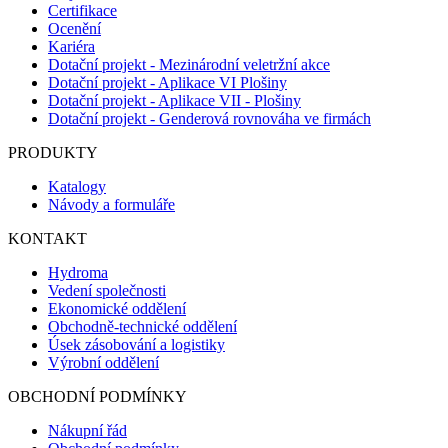
Certifikace
Ocenění
Kariéra
Dotační projekt - Mezinárodní veletržní akce
Dotační projekt - Aplikace VI Plošiny
Dotační projekt - Aplikace VII - Plošiny
Dotační projekt - Genderová rovnováha ve firmách
PRODUKTY
Katalogy
Návody a formuláře
KONTAKT
Hydroma
Vedení společnosti
Ekonomické oddělení
Obchodně-technické oddělení
Úsek zásobování a logistiky
Výrobní oddělení
OBCHODNÍ PODMÍNKY
Nákupní řád