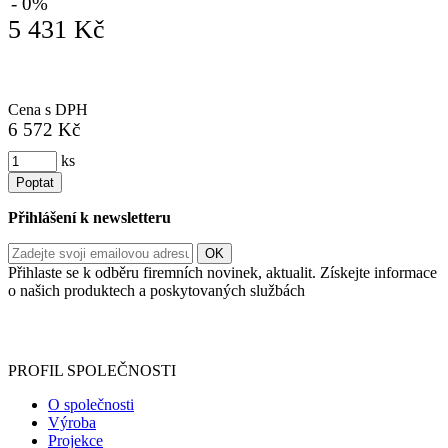
- 0%
5 431 Kč
Cena s DPH
6 572 Kč
ks
Poptat
Přihlášení k newsletteru
Přihlaste se k odběru firemních novinek, aktualit. Získejte informace
o našich produktech a poskytovaných službách
Informace o zpracování vašich osobních údajů, které jste do
registračního formuláře vyplnili, naleznete
zde
.
PROFIL SPOLEČNOSTI
O společnosti
Výroba
Projekce