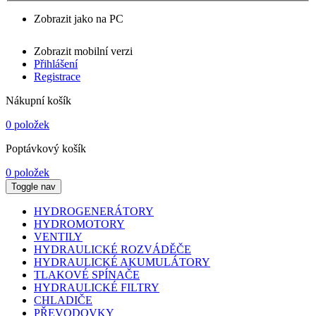
Zobrazit jako na PC
Zobrazit mobilní verzi
Přihlášení
Registrace
Nákupní košík
0 položek
Poptávkový košík
0 položek
Toggle nav
HYDROGENERÁTORY
HYDROMOTORY
VENTILY
HYDRAULICKÉ ROZVÁDĚČE
HYDRAULICKÉ AKUMULÁTORY
TLAKOVÉ SPÍNAČE
HYDRAULICKÉ FILTRY
CHLADIČE
PŘEVODOVKY