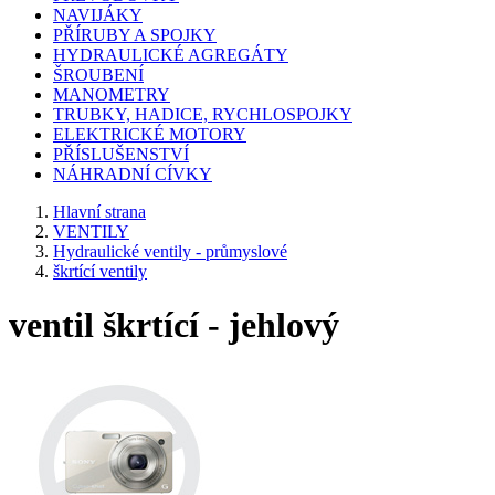
NAVIJÁKY
PŘÍRUBY A SPOJKY
HYDRAULICKÉ AGREGÁTY
ŠROUBENÍ
MANOMETRY
TRUBKY, HADICE, RYCHLOSPOJKY
ELEKTRICKÉ MOTORY
PŘÍSLUŠENSTVÍ
NÁHRADNÍ CÍVKY
Hlavní strana
VENTILY
Hydraulické ventily - průmyslové
škrtící ventily
ventil škrtící - jehlový