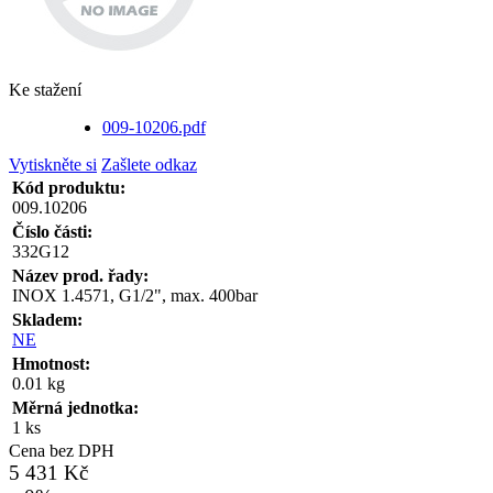
Ke stažení
009-10206.pdf
Vytiskněte si
Zašlete odkaz
Kód produktu:
009.10206
Číslo části:
332G12
Název prod. řady:
INOX 1.4571, G1/2", max. 400bar
Skladem:
NE
Hmotnost:
0.01 kg
Měrná jednotka:
1 ks
Cena bez DPH
5 431 Kč