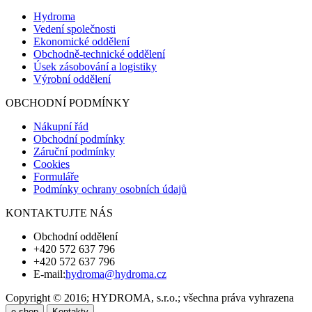
Hydroma
Vedení společnosti
Ekonomické oddělení
Obchodně-technické oddělení
Úsek zásobování a logistiky
Výrobní oddělení
OBCHODNÍ PODMÍNKY
Nákupní řád
Obchodní podmínky
Záruční podmínky
Cookies
Formuláře
Podmínky ochrany osobních údajů
KONTAKTUJTE NÁS
Obchodní oddělení
+420 572 637 796
+420 572 637 796
E-mail:
hydroma@hydroma.cz
Copyright © 2016; HYDROMA, s.r.o.; všechna práva vyhrazena
e-shop
Kontakty