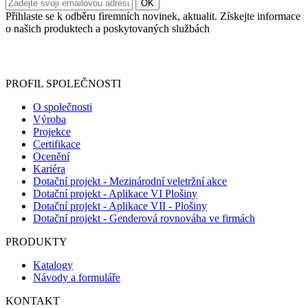
Přihlaste se k odběru firemních novinek, aktualit. Získejte informace
o našich produktech a poskytovaných službách
Informace o zpracování vašich osobních údajů, které jste do
registračního formuláře vyplnili, naleznete
zde
.
PROFIL SPOLEČNOSTI
O společnosti
Výroba
Projekce
Certifikace
Ocenění
Kariéra
Dotační projekt - Mezinárodní veletržní akce
Dotační projekt - Aplikace VI Plošiny
Dotační projekt - Aplikace VII - Plošiny
Dotační projekt - Genderová rovnováha ve firmách
PRODUKTY
Katalogy
Návody a formuláře
KONTAKT