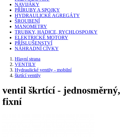
NAVIJÁKY
PŘÍRUBY A SPOJKY
HYDRAULICKÉ AGREGÁTY
ŠROUBENÍ
MANOMETRY
TRUBKY, HADICE, RYCHLOSPOJKY
ELEKTRICKÉ MOTORY
PŘÍSLUŠENSTVÍ
NÁHRADNÍ CÍVKY
Hlavní strana
VENTILY
Hydraulické ventily - mobilní
škrtící ventily
ventil škrtící - jednosměrný,
fixní