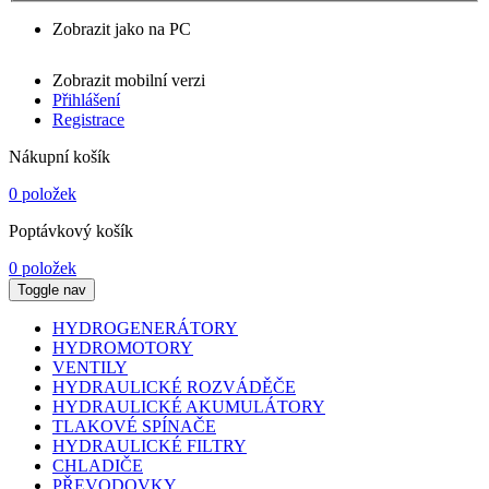
Zobrazit jako na PC
Zobrazit mobilní verzi
Přihlášení
Registrace
Nákupní košík
0 položek
Poptávkový košík
0 položek
Toggle nav
HYDROGENERÁTORY
HYDROMOTORY
VENTILY
HYDRAULICKÉ ROZVÁDĚČE
HYDRAULICKÉ AKUMULÁTORY
TLAKOVÉ SPÍNAČE
HYDRAULICKÉ FILTRY
CHLADIČE
PŘEVODOVKY