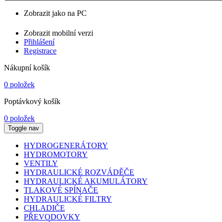
Zobrazit jako na PC
Zobrazit mobilní verzi
Přihlášení
Registrace
Nákupní košík
0 položek
Poptávkový košík
0 položek
Toggle nav
HYDROGENERÁTORY
HYDROMOTORY
VENTILY
HYDRAULICKÉ ROZVÁDĚČE
HYDRAULICKÉ AKUMULÁTORY
TLAKOVÉ SPÍNAČE
HYDRAULICKÉ FILTRY
CHLADIČE
PŘEVODOVKY