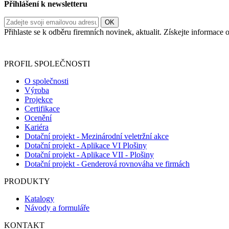
Přihlášení k newsletteru
Přihlaste se k odběru firemních novinek, aktualit. Získejte informac
Informace o zpracování vašich osobních údajů, které jste do r
PROFIL SPOLEČNOSTI
O společnosti
Výroba
Projekce
Certifikace
Ocenění
Kariéra
Dotační projekt - Mezinárodní veletržní akce
Dotační projekt - Aplikace VI Plošiny
Dotační projekt - Aplikace VII - Plošiny
Dotační projekt - Genderová rovnováha ve firmách
PRODUKTY
Katalogy
Návody a formuláře
KONTAKT