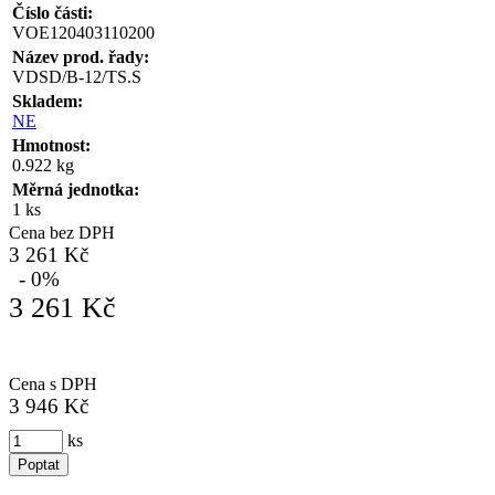
Číslo části:
VOE120403110200
Název prod. řady:
VDSD/B-12/TS.S
Skladem:
NE
Hmotnost:
0.922 kg
Měrná jednotka:
1 ks
Cena bez DPH
3 261 Kč
- 0%
3 261 Kč
Cena s DPH
3 946 Kč
ks
Poptat