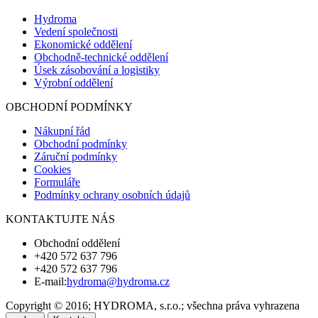
Hydroma
Vedení společnosti
Ekonomické oddělení
Obchodně-technické oddělení
Úsek zásobování a logistiky
Výrobní oddělení
OBCHODNÍ PODMÍNKY
Nákupní řád
Obchodní podmínky
Záruční podmínky
Cookies
Formuláře
Podmínky ochrany osobních údajů
KONTAKTUJTE NÁS
Obchodní oddělení
+420 572 637 796
+420 572 637 796
E-mail:
hydroma@hydroma.cz
Copyright © 2016; HYDROMA, s.r.o.; všechna práva vyhrazena