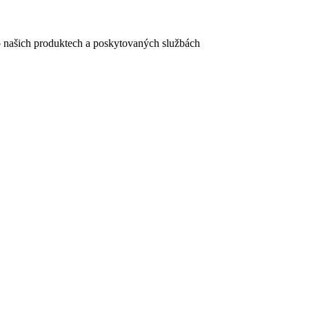
e o našich produktech a poskytovaných službách
egistračního formuláře vyplnili, naleznete
zde
.