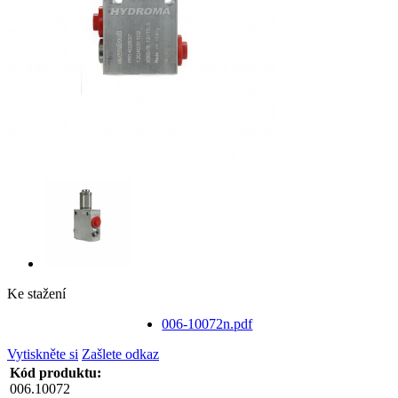
Ke stažení
006-10072n.pdf
Vytiskněte si
Zašlete odkaz
Kód produktu:
006.10072