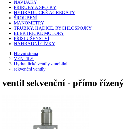
NAVIJÁKY
PŘÍRUBY A SPOJKY
HYDRAULICKÉ AGREGÁTY
ŠROUBENÍ
MANOMETRY
TRUBKY, HADICE, RYCHLOSPOJKY
ELEKTRICKÉ MOTORY
PŘÍSLUŠENSTVÍ
NÁHRADNÍ CÍVKY
Hlavní strana
VENTILY
Hydraulické ventily - mobilní
sekvenční ventily
ventil sekvenční - přímo řízený