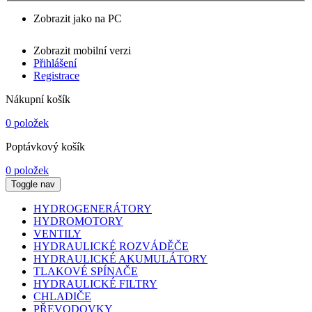
Zobrazit jako na PC
Zobrazit mobilní verzi
Přihlášení
Registrace
Nákupní košík
0 položek
Poptávkový košík
0 položek
Toggle nav
HYDROGENERÁTORY
HYDROMOTORY
VENTILY
HYDRAULICKÉ ROZVÁDĚČE
HYDRAULICKÉ AKUMULÁTORY
TLAKOVÉ SPÍNAČE
HYDRAULICKÉ FILTRY
CHLADIČE
PŘEVODOVKY