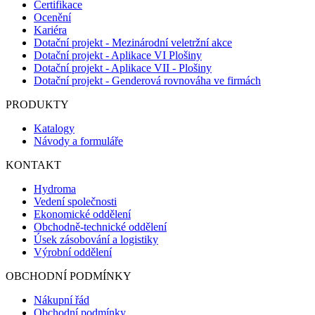
Certifikace
Ocenění
Kariéra
Dotační projekt - Mezinárodní veletržní akce
Dotační projekt - Aplikace VI Plošiny
Dotační projekt - Aplikace VII - Plošiny
Dotační projekt - Genderová rovnováha ve firmách
PRODUKTY
Katalogy
Návody a formuláře
KONTAKT
Hydroma
Vedení společnosti
Ekonomické oddělení
Obchodně-technické oddělení
Úsek zásobování a logistiky
Výrobní oddělení
OBCHODNÍ PODMÍNKY
Nákupní řád
Obchodní podmínky