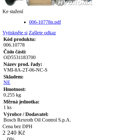
Ke stažení
006-10778n.pdf
Vytiskněte si
Zašlete odkaz
Kód produktu:
006.10778
Číslo části:
OD5531183700
Název prod. řady:
VMI-8A-2T-06-NC-S
Skladem:
NE
Hmotnost:
0.255 kg
Měrná jednotka:
1 ks
Výrobce / Dodavatel:
Bosch Rexroth Oil Control S.p.A.
Cena bez DPH
2 240 Kč
- 0%