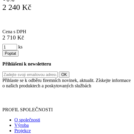
2 240 Kč
Cena s DPH
2 710 Kč
ks
Poptat
Přihlášení k newsletteru
Přihlaste se k odběru firemních novinek, aktualit. Získejte informace
o našich produktech a poskytovaných službách
Informace o zpracování vašich osobních údajů, které jste do
registračního formuláře vyplnili, naleznete
zde
.
PROFIL SPOLEČNOSTI
O společnosti
Výroba
Projekce