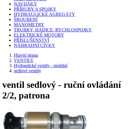
NAVIJÁKY
PŘÍRUBY A SPOJKY
HYDRAULICKÉ AGREGÁTY
ŠROUBENÍ
MANOMETRY
TRUBKY, HADICE, RYCHLOSPOJKY
ELEKTRICKÉ MOTORY
PŘÍSLUŠENSTVÍ
NÁHRADNÍ CÍVKY
Hlavní strana
VENTILY
Hydraulické ventily - mobilní
sedlové ventily
ventil sedlový - ruční ovládání
2/2, patrona