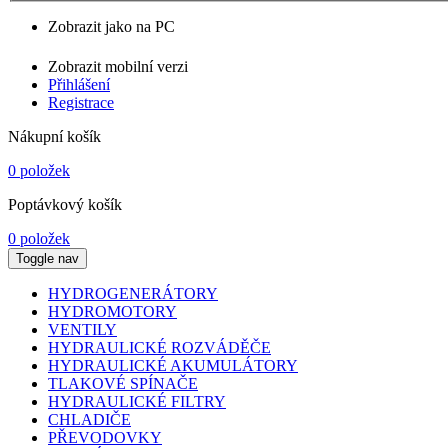
Zobrazit jako na PC
Zobrazit mobilní verzi
Přihlášení
Registrace
Nákupní košík
0 položek
Poptávkový košík
0 položek
Toggle nav
HYDROGENERÁTORY
HYDROMOTORY
VENTILY
HYDRAULICKÉ ROZVÁDĚČE
HYDRAULICKÉ AKUMULÁTORY
TLAKOVÉ SPÍNAČE
HYDRAULICKÉ FILTRY
CHLADIČE
PŘEVODOVKY