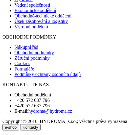
Vedení společnosti
Ekonomické oddělení
Obchodně-technické oddělení
Úsek zásobování a logistiky
Výrobní oddělení
OBCHODNÍ PODMÍNKY
Nákupní řád
Obchodní podmínky
Záruční podmínky
Cookies
Formuláře
Podmínky ochrany osobních údajů
KONTAKTUJTE NÁS
Obchodní oddělení
+420 572 637 796
+420 572 637 796
E-mail:
hydroma@hydroma.cz
Copyright © 2016; HYDROMA, s.r.o.; všechna práva vyhrazena
e-shop
Kontakty