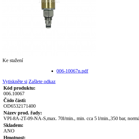
Ke stažení
006-10067n.pdf
Vytiskněte si
Zašlete odkaz
Kód produktu:
006.10067
Číslo části:
OD6532171400
Název prod. řady:
VPI-8A-2T-09-NA-S,max. 70l/min., min. cca 5 l/min.,350 bar, normá
Skladem:
ANO
Hmotnost: