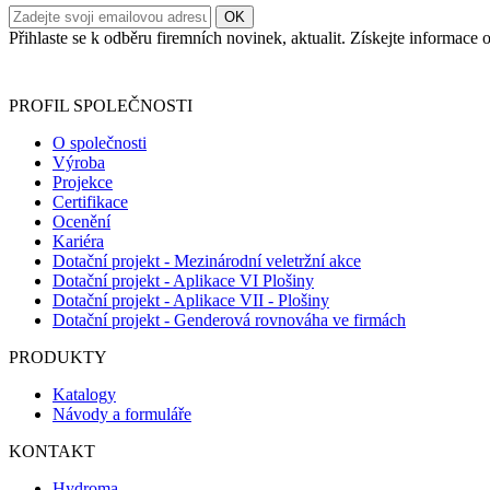
Přihlaste se k odběru firemních novinek, aktualit. Získejte informac
Informace o zpracování vašich osobních údajů, které jste do r
PROFIL SPOLEČNOSTI
O společnosti
Výroba
Projekce
Certifikace
Ocenění
Kariéra
Dotační projekt - Mezinárodní veletržní akce
Dotační projekt - Aplikace VI Plošiny
Dotační projekt - Aplikace VII - Plošiny
Dotační projekt - Genderová rovnováha ve firmách
PRODUKTY
Katalogy
Návody a formuláře
KONTAKT
Hydroma