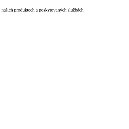
e o našich produktech a poskytovaných službách
egistračního formuláře vyplnili, naleznete
zde
.