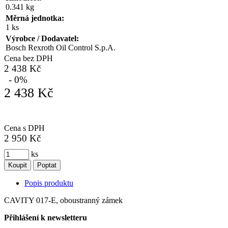
0.341 kg
Měrná jednotka:
1 ks
Výrobce / Dodavatel:
Bosch Rexroth Oil Control S.p.A.
Cena bez DPH
2 438 Kč
- 0%
2 438 Kč
Cena s DPH
2 950 Kč
ks
Koupit
Poptat
Popis produktu
CAVITY 017-E, oboustranný zámek
Přihlášení k newsletteru