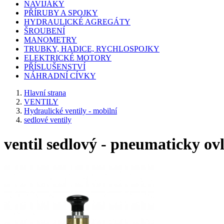
NAVIJÁKY
PŘÍRUBY A SPOJKY
HYDRAULICKÉ AGREGÁTY
ŠROUBENÍ
MANOMETRY
TRUBKY, HADICE, RYCHLOSPOJKY
ELEKTRICKÉ MOTORY
PŘÍSLUŠENSTVÍ
NÁHRADNÍ CÍVKY
Hlavní strana
VENTILY
Hydraulické ventily - mobilní
sedlové ventily
ventil sedlový - pneumaticky ov