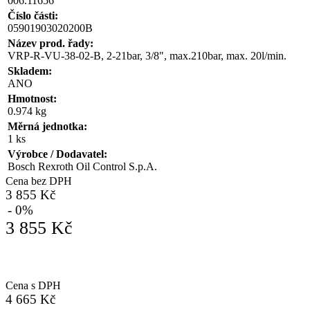
006.11656
Číslo části:
05901903020200B
Název prod. řady:
VRP-R-VU-38-02-B, 2-21bar, 3/8", max.210bar, max. 20l/min.
Skladem:
ANO
Hmotnost:
0.974 kg
Měrná jednotka:
1 ks
Výrobce / Dodavatel:
Bosch Rexroth Oil Control S.p.A.
Cena bez DPH
3 855 Kč
- 0%
3 855 Kč
Cena s DPH
4 665 Kč