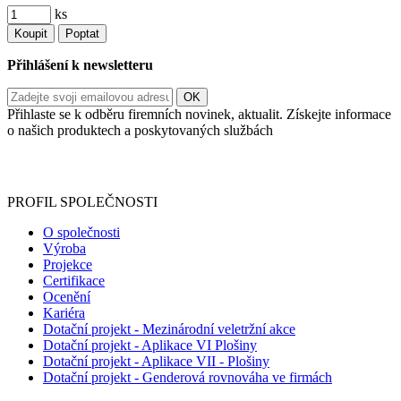
ks
Koupit
Poptat
Přihlášení k newsletteru
Přihlaste se k odběru firemních novinek, aktualit. Získejte informace
o našich produktech a poskytovaných službách
Informace o zpracování vašich osobních údajů, které jste do
registračního formuláře vyplnili, naleznete
zde
.
PROFIL SPOLEČNOSTI
O společnosti
Výroba
Projekce
Certifikace
Ocenění
Kariéra
Dotační projekt - Mezinárodní veletržní akce
Dotační projekt - Aplikace VI Plošiny
Dotační projekt - Aplikace VII - Plošiny
Dotační projekt - Genderová rovnováha ve firmách