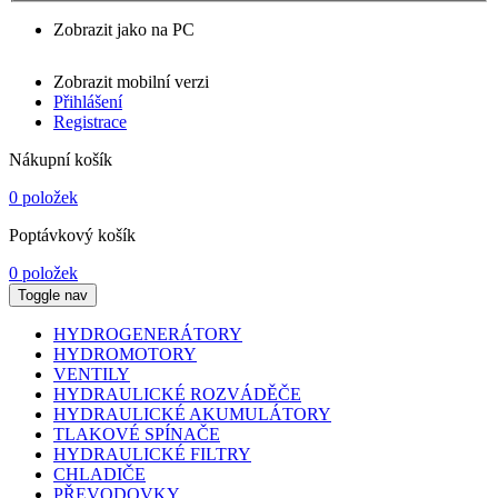
Zobrazit jako na PC
Zobrazit mobilní verzi
Přihlášení
Registrace
Nákupní košík
0 položek
Poptávkový košík
0 položek
Toggle nav
HYDROGENERÁTORY
HYDROMOTORY
VENTILY
HYDRAULICKÉ ROZVÁDĚČE
HYDRAULICKÉ AKUMULÁTORY
TLAKOVÉ SPÍNAČE
HYDRAULICKÉ FILTRY
CHLADIČE
PŘEVODOVKY