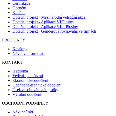
Certifikace
Ocenění
Kariéra
Dotační projekt - Mezinárodní veletržní akce
Dotační projekt - Aplikace VI Plošiny
Dotační projekt - Aplikace VII - Plošiny
Dotační projekt - Genderová rovnováha ve firmách
PRODUKTY
Katalogy
Návody a formuláře
KONTAKT
Hydroma
Vedení společnosti
Ekonomické oddělení
Obchodně-technické oddělení
Úsek zásobování a logistiky
Výrobní oddělení
OBCHODNÍ PODMÍNKY
Nákupní řád