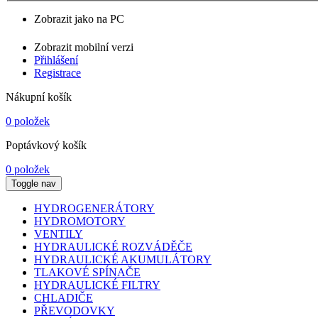
Zobrazit jako na PC
Zobrazit mobilní verzi
Přihlášení
Registrace
Nákupní košík
0 položek
Poptávkový košík
0 položek
Toggle nav
HYDROGENERÁTORY
HYDROMOTORY
VENTILY
HYDRAULICKÉ ROZVÁDĚČE
HYDRAULICKÉ AKUMULÁTORY
TLAKOVÉ SPÍNAČE
HYDRAULICKÉ FILTRY
CHLADIČE
PŘEVODOVKY