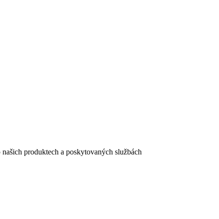
e o našich produktech a poskytovaných službách
egistračního formuláře vyplnili, naleznete
zde
.