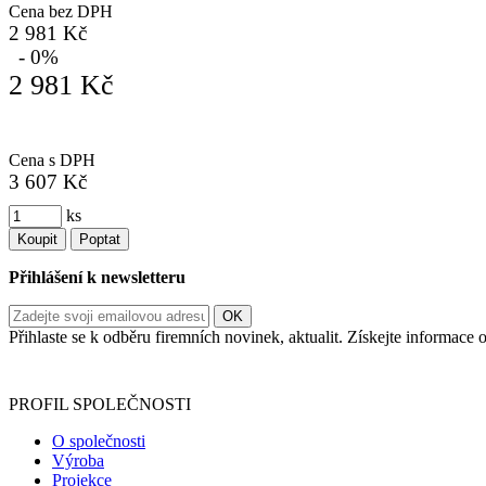
Cena bez DPH
2 981 Kč
- 0%
2 981 Kč
Cena s DPH
3 607 Kč
ks
Koupit
Poptat
Přihlášení k newsletteru
Přihlaste se k odběru firemních novinek, aktualit. Získejte informac
Informace o zpracování vašich osobních údajů, které jste do r
PROFIL SPOLEČNOSTI
O společnosti
Výroba
Projekce