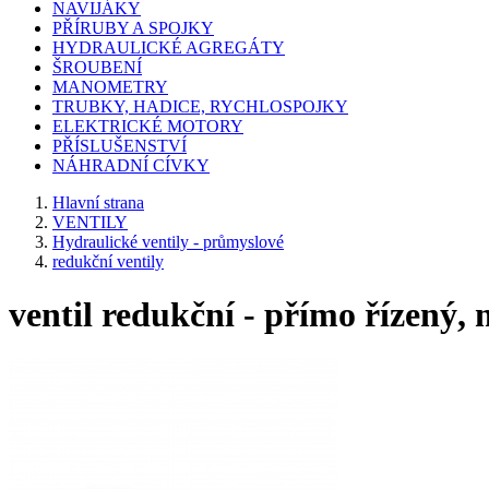
NAVIJÁKY
PŘÍRUBY A SPOJKY
HYDRAULICKÉ AGREGÁTY
ŠROUBENÍ
MANOMETRY
TRUBKY, HADICE, RYCHLOSPOJKY
ELEKTRICKÉ MOTORY
PŘÍSLUŠENSTVÍ
NÁHRADNÍ CÍVKY
Hlavní strana
VENTILY
Hydraulické ventily - průmyslové
redukční ventily
ventil redukční - přímo řízený,