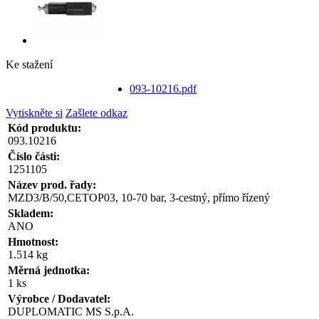
Ke stažení
093-10216.pdf
Vytiskněte si
Zašlete odkaz
Kód produktu:
093.10216
Číslo části:
1251105
Název prod. řady:
MZD3/B/50,CETOP03, 10-70 bar, 3-cestný, přímo řízený
Skladem:
ANO
Hmotnost:
1.514 kg
Měrná jednotka:
1 ks
Výrobce / Dodavatel:
DUPLOMATIC MS S.p.A.