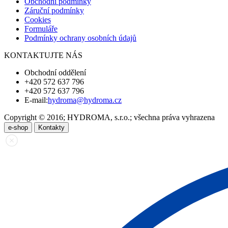
Obchodní podmínky
Záruční podmínky
Cookies
Formuláře
Podmínky ochrany osobních údajů
KONTAKTUJTE NÁS
Obchodní oddělení
+420 572 637 796
+420 572 637 796
E-mail:
hydroma@hydroma.cz
Copyright © 2016; HYDROMA, s.r.o.; všechna práva vyhrazena
e-shop
Kontakty