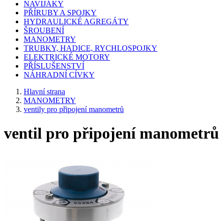
NAVIJÁKY
PŘÍRUBY A SPOJKY
HYDRAULICKÉ AGREGÁTY
ŠROUBENÍ
MANOMETRY
TRUBKY, HADICE, RYCHLOSPOJKY
ELEKTRICKÉ MOTORY
PŘÍSLUŠENSTVÍ
NÁHRADNÍ CÍVKY
Hlavní strana
MANOMETRY
ventily pro připojení manometrů
ventil pro připojení manometrů 