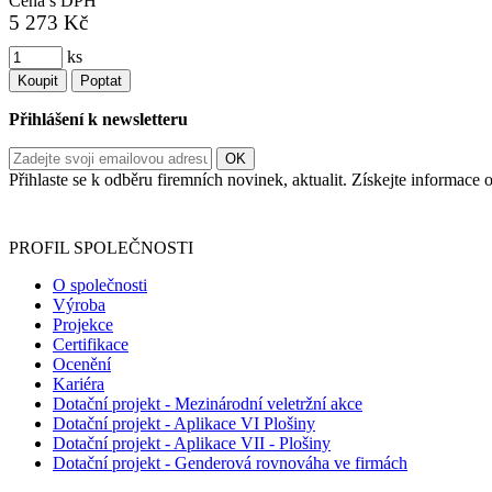
Cena s DPH
5 273 Kč
ks
Koupit
Poptat
Přihlášení k newsletteru
Přihlaste se k odběru firemních novinek, aktualit. Získejte informac
Informace o zpracování vašich osobních údajů, které jste do r
PROFIL SPOLEČNOSTI
O společnosti
Výroba
Projekce
Certifikace
Ocenění
Kariéra
Dotační projekt - Mezinárodní veletržní akce
Dotační projekt - Aplikace VI Plošiny
Dotační projekt - Aplikace VII - Plošiny
Dotační projekt - Genderová rovnováha ve firmách