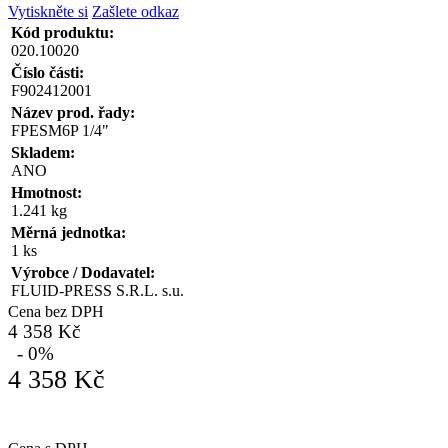
Vytiskněte si
Zašlete odkaz
Kód produktu:
020.10020
Číslo části:
F902412001
Název prod. řady:
FPESM6P 1/4"
Skladem:
ANO
Hmotnost:
1.241 kg
Měrná jednotka:
1 ks
Výrobce / Dodavatel:
FLUID-PRESS S.R.L. s.u.
Cena bez DPH
4 358 Kč
- 0%
4 358 Kč