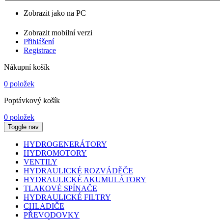
Zobrazit jako na PC
Zobrazit mobilní verzi
Přihlášení
Registrace
Nákupní košík
0 položek
Poptávkový košík
0 položek
Toggle nav
HYDROGENERÁTORY
HYDROMOTORY
VENTILY
HYDRAULICKÉ ROZVÁDĚČE
HYDRAULICKÉ AKUMULÁTORY
TLAKOVÉ SPÍNAČE
HYDRAULICKÉ FILTRY
CHLADIČE
PŘEVODOVKY