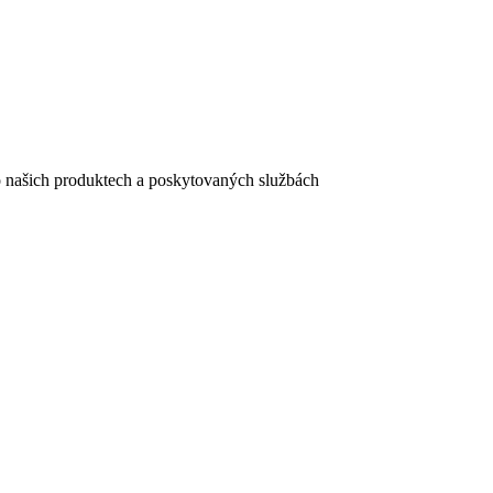
e o našich produktech a poskytovaných službách
egistračního formuláře vyplnili, naleznete
zde
.