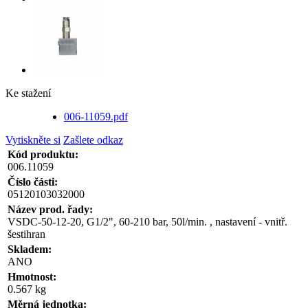
Ke stažení
006-11059.pdf
Vytiskněte si
Zašlete odkaz
Kód produktu:
006.11059
Číslo části:
05120103032000
Název prod. řady:
VSDC-50-12-20, G1/2", 60-210 bar, 50l/min. , nastavení - vnitř.
šestihran
Skladem:
ANO
Hmotnost:
0.567 kg
Měrná jednotka: