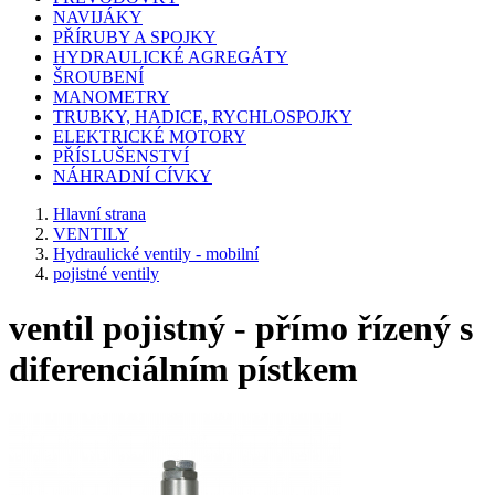
NAVIJÁKY
PŘÍRUBY A SPOJKY
HYDRAULICKÉ AGREGÁTY
ŠROUBENÍ
MANOMETRY
TRUBKY, HADICE, RYCHLOSPOJKY
ELEKTRICKÉ MOTORY
PŘÍSLUŠENSTVÍ
NÁHRADNÍ CÍVKY
Hlavní strana
VENTILY
Hydraulické ventily - mobilní
pojistné ventily
ventil pojistný - přímo řízený s
diferenciálním pístkem