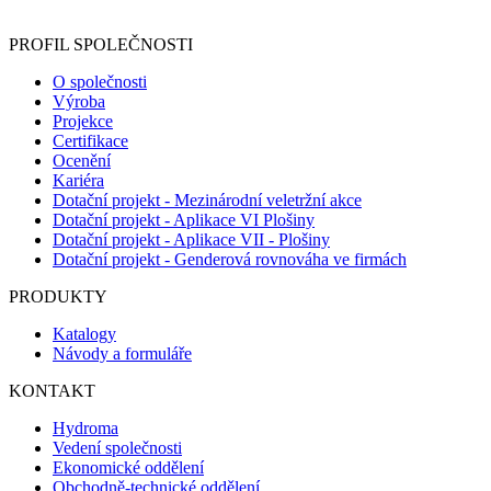
registračního formuláře vyplnili, naleznete
zde
.
PROFIL SPOLEČNOSTI
O společnosti
Výroba
Projekce
Certifikace
Ocenění
Kariéra
Dotační projekt - Mezinárodní veletržní akce
Dotační projekt - Aplikace VI Plošiny
Dotační projekt - Aplikace VII - Plošiny
Dotační projekt - Genderová rovnováha ve firmách
PRODUKTY
Katalogy
Návody a formuláře
KONTAKT
Hydroma
Vedení společnosti
Ekonomické oddělení
Obchodně-technické oddělení