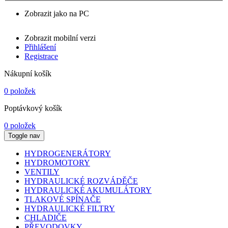
Zobrazit jako na PC
Zobrazit mobilní verzi
Přihlášení
Registrace
Nákupní košík
0 položek
Poptávkový košík
0 položek
Toggle nav
HYDROGENERÁTORY
HYDROMOTORY
VENTILY
HYDRAULICKÉ ROZVÁDĚČE
HYDRAULICKÉ AKUMULÁTORY
TLAKOVÉ SPÍNAČE
HYDRAULICKÉ FILTRY
CHLADIČE
PŘEVODOVKY