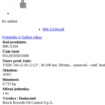
Ke stažení
006-11104.pdf
Vytiskněte si
Zašlete odkaz
Kód produktu:
006.11104
Číslo části:
05120103031000
Název prod. řady:
VSDC-50-12-10, G1/2", 30-100 bar, 50l/min. , nastavení - vnitř. šest
Skladem:
ANO
Hmotnost:
0.733 kg
Měrná jednotka:
1 ks
Výrobce / Dodavatel:
Bosch Rexroth Oil Control S.p.A.