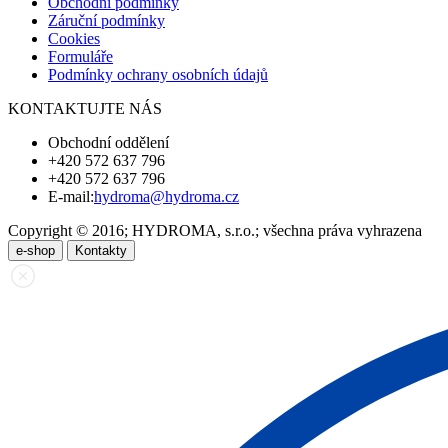
Obchodní podmínky
Záruční podmínky
Cookies
Formuláře
Podmínky ochrany osobních údajů
KONTAKTUJTE NÁS
Obchodní oddělení
+420 572 637 796
+420 572 637 796
E-mail:
hydroma@hydroma.cz
Copyright © 2016; HYDROMA, s.r.o.; všechna práva vyhrazena
e-shop
Kontakty