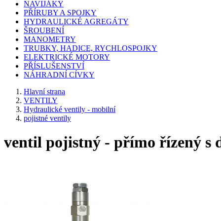
NAVIJÁKY
PŘÍRUBY A SPOJKY
HYDRAULICKÉ AGREGÁTY
ŠROUBENÍ
MANOMETRY
TRUBKY, HADICE, RYCHLOSPOJKY
ELEKTRICKÉ MOTORY
PŘÍSLUŠENSTVÍ
NÁHRADNÍ CÍVKY
Hlavní strana
VENTILY
Hydraulické ventily - mobilní
pojistné ventily
ventil pojistný - přímo řízený s