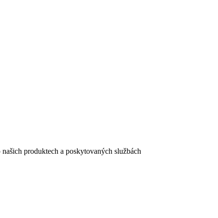
e o našich produktech a poskytovaných službách
egistračního formuláře vyplnili, naleznete
zde
.