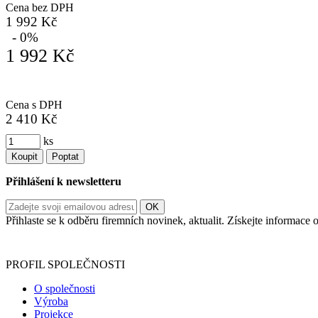
Cena bez DPH
1 992 Kč
- 0%
1 992 Kč
Cena s DPH
2 410 Kč
ks
Koupit
Poptat
Přihlášení k newsletteru
Přihlaste se k odběru firemních novinek, aktualit. Získejte informac
Informace o zpracování vašich osobních údajů, které jste do r
PROFIL SPOLEČNOSTI
O společnosti
Výroba
Projekce