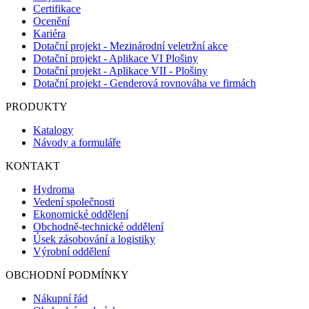
Certifikace
Ocenění
Kariéra
Dotační projekt - Mezinárodní veletržní akce
Dotační projekt - Aplikace VI Plošiny
Dotační projekt - Aplikace VII - Plošiny
Dotační projekt - Genderová rovnováha ve firmách
PRODUKTY
Katalogy
Návody a formuláře
KONTAKT
Hydroma
Vedení společnosti
Ekonomické oddělení
Obchodně-technické oddělení
Úsek zásobování a logistiky
Výrobní oddělení
OBCHODNÍ PODMÍNKY
Nákupní řád