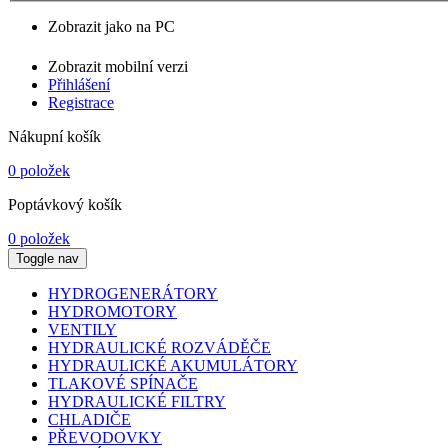
Zobrazit jako na PC
Zobrazit mobilní verzi
Přihlášení
Registrace
Nákupní košík
0 položek
Poptávkový košík
0 položek
Toggle nav
HYDROGENERÁTORY
HYDROMOTORY
VENTILY
HYDRAULICKÉ ROZVÁDĚČE
HYDRAULICKÉ AKUMULÁTORY
TLAKOVÉ SPÍNAČE
HYDRAULICKÉ FILTRY
CHLADIČE
PŘEVODOVKY