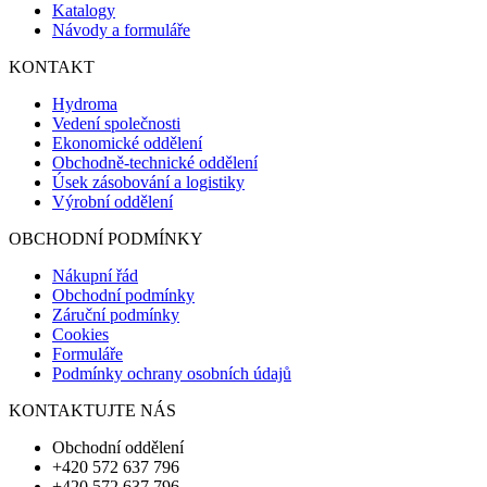
Katalogy
Návody a formuláře
KONTAKT
Hydroma
Vedení společnosti
Ekonomické oddělení
Obchodně-technické oddělení
Úsek zásobování a logistiky
Výrobní oddělení
OBCHODNÍ PODMÍNKY
Nákupní řád
Obchodní podmínky
Záruční podmínky
Cookies
Formuláře
Podmínky ochrany osobních údajů
KONTAKTUJTE NÁS
Obchodní oddělení
+420 572 637 796
+420 572 637 796