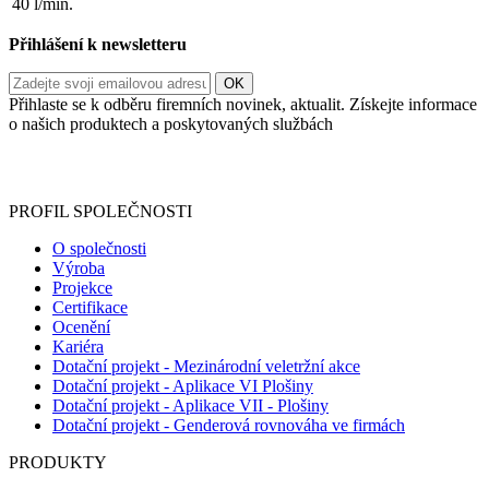
40 l/min.
Přihlášení k newsletteru
Přihlaste se k odběru firemních novinek, aktualit. Získejte informace
o našich produktech a poskytovaných službách
Informace o zpracování vašich osobních údajů, které jste do
registračního formuláře vyplnili, naleznete
zde
.
PROFIL SPOLEČNOSTI
O společnosti
Výroba
Projekce
Certifikace
Ocenění
Kariéra
Dotační projekt - Mezinárodní veletržní akce
Dotační projekt - Aplikace VI Plošiny
Dotační projekt - Aplikace VII - Plošiny
Dotační projekt - Genderová rovnováha ve firmách
PRODUKTY