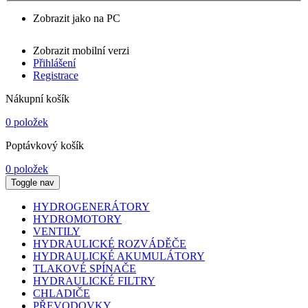
Zobrazit jako na PC
Zobrazit mobilní verzi
Přihlášení
Registrace
Nákupní košík
0 položek
Poptávkový košík
0 položek
Toggle nav
HYDROGENERÁTORY
HYDROMOTORY
VENTILY
HYDRAULICKÉ ROZVÁDĚČE
HYDRAULICKÉ AKUMULÁTORY
TLAKOVÉ SPÍNAČE
HYDRAULICKÉ FILTRY
CHLADIČE
PŘEVODOVKY