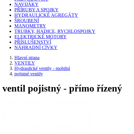
NAVIJÁKY
PŘÍRUBY A SPOJKY
HYDRAULICKÉ AGREGÁTY
ŠROUBENÍ
MANOMETRY
TRUBKY, HADICE, RYCHLOSPOJKY
ELEKTRICKÉ MOTORY
PŘÍSLUŠENSTVÍ
NÁHRADNÍ CÍVKY
Hlavní strana
VENTILY
Hydraulické ventily - mobilní
pojistné ventily
ventil pojistný - přímo řízený