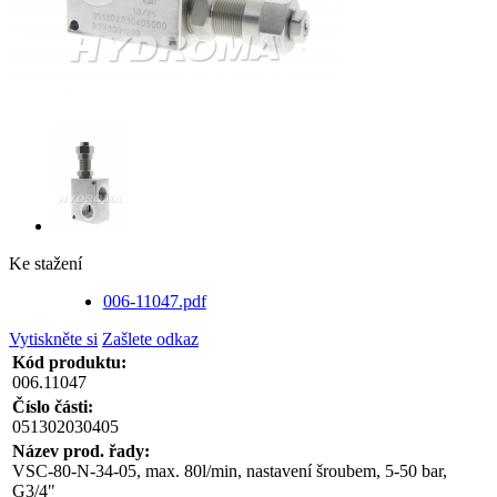
Ke stažení
006-11047.pdf
Vytiskněte si
Zašlete odkaz
Kód produktu:
006.11047
Číslo části:
051302030405
Název prod. řady:
VSC-80-N-34-05, max. 80l/min, nastavení šroubem, 5-50 bar,
G3/4"