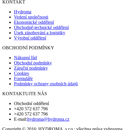
KONTAKT
Hydroma
Vedení společnosti
Ekonomické oddělení
Obchodně-technické oddělení
Úsek zásobování a logistiky
Výrobní oddělení
OBCHODNÍ PODMÍNKY
Nákupní řád
Obchodní podmínky
Záruční podmínky
Cookies
Formuláře
Podmínky ochrany osobních údajů
KONTAKTUJTE NÁS
Obchodní oddělení
+420 572 637 796
+420 572 637 796
E-mail:
hydroma@hydroma.cz
Copyright © 2016; HYDROMA, s.r.o.; všechna práva vyhrazena