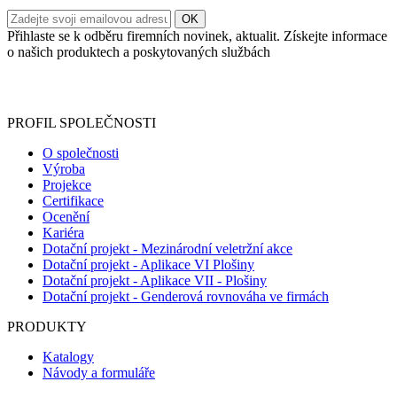
Přihlaste se k odběru firemních novinek, aktualit. Získejte informace
o našich produktech a poskytovaných službách
Informace o zpracování vašich osobních údajů, které jste do
registračního formuláře vyplnili, naleznete
zde
.
PROFIL SPOLEČNOSTI
O společnosti
Výroba
Projekce
Certifikace
Ocenění
Kariéra
Dotační projekt - Mezinárodní veletržní akce
Dotační projekt - Aplikace VI Plošiny
Dotační projekt - Aplikace VII - Plošiny
Dotační projekt - Genderová rovnováha ve firmách
PRODUKTY
Katalogy
Návody a formuláře