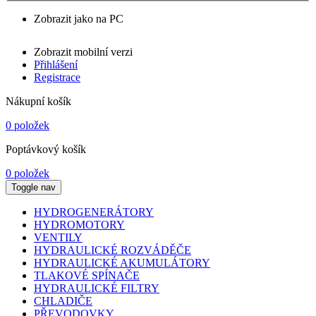
Zobrazit jako na PC
Zobrazit mobilní verzi
Přihlášení
Registrace
Nákupní košík
0 položek
Poptávkový košík
0 položek
Toggle nav
HYDROGENERÁTORY
HYDROMOTORY
VENTILY
HYDRAULICKÉ ROZVÁDĚČE
HYDRAULICKÉ AKUMULÁTORY
TLAKOVÉ SPÍNAČE
HYDRAULICKÉ FILTRY
CHLADIČE
PŘEVODOVKY