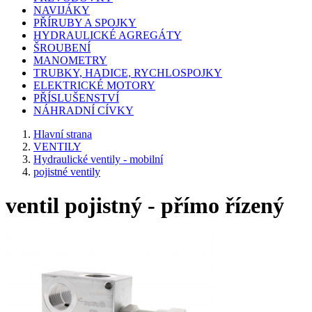
NAVIJÁKY
PŘÍRUBY A SPOJKY
HYDRAULICKÉ AGREGÁTY
ŠROUBENÍ
MANOMETRY
TRUBKY, HADICE, RYCHLOSPOJKY
ELEKTRICKÉ MOTORY
PŘÍSLUŠENSTVÍ
NÁHRADNÍ CÍVKY
Hlavní strana
VENTILY
Hydraulické ventily - mobilní
pojistné ventily
ventil pojistný - přímo řízený