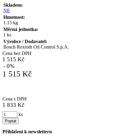
Skladem:
NE
Hmotnost:
1.15 kg
Měrná jednotka:
1 ks
Výrobce / Dodavatel:
Bosch Rexroth Oil Control S.p.A.
Cena bez DPH
1 515 Kč
- 0%
1 515 Kč
Cena s DPH
1 833 Kč
ks
Poptat
Přihlášení k newsletteru