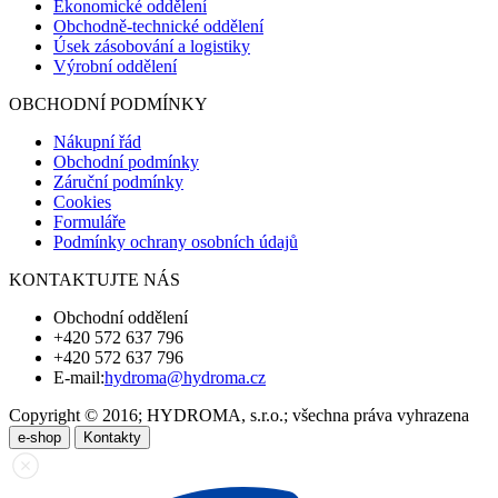
Ekonomické oddělení
Obchodně-technické oddělení
Úsek zásobování a logistiky
Výrobní oddělení
OBCHODNÍ PODMÍNKY
Nákupní řád
Obchodní podmínky
Záruční podmínky
Cookies
Formuláře
Podmínky ochrany osobních údajů
KONTAKTUJTE NÁS
Obchodní oddělení
+420 572 637 796
+420 572 637 796
E-mail:
hydroma@hydroma.cz
Copyright © 2016; HYDROMA, s.r.o.; všechna práva vyhrazena
e-shop
Kontakty