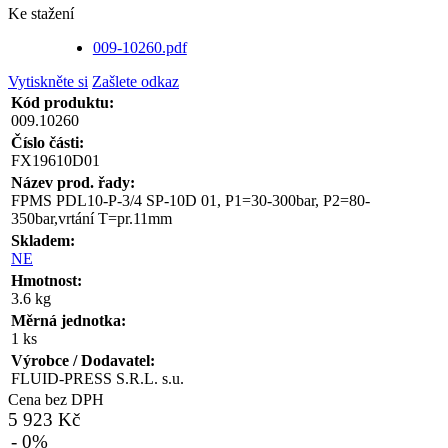
Ke stažení
009-10260.pdf
Vytiskněte si
Zašlete odkaz
Kód produktu:
009.10260
Číslo části:
FX19610D01
Název prod. řady:
FPMS PDL10-P-3/4 SP-10D 01, P1=30-300bar, P2=80-
350bar,vrtání T=pr.11mm
Skladem:
NE
Hmotnost:
3.6 kg
Měrná jednotka:
1 ks
Výrobce / Dodavatel:
FLUID-PRESS S.R.L. s.u.
Cena bez DPH
5 923 Kč
- 0%