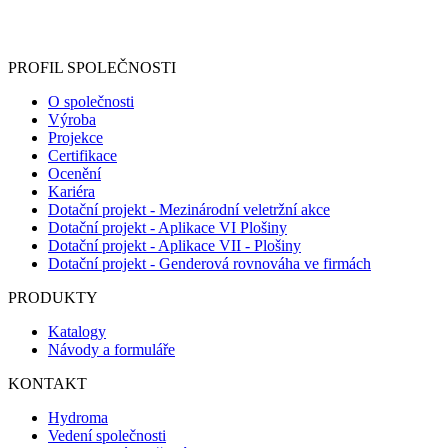
Informace o zpracování vašich osobních údajů, které jste do
registračního formuláře vyplnili, naleznete
zde
.
PROFIL SPOLEČNOSTI
O společnosti
Výroba
Projekce
Certifikace
Ocenění
Kariéra
Dotační projekt - Mezinárodní veletržní akce
Dotační projekt - Aplikace VI Plošiny
Dotační projekt - Aplikace VII - Plošiny
Dotační projekt - Genderová rovnováha ve firmách
PRODUKTY
Katalogy
Návody a formuláře
KONTAKT
Hydroma
Vedení společnosti