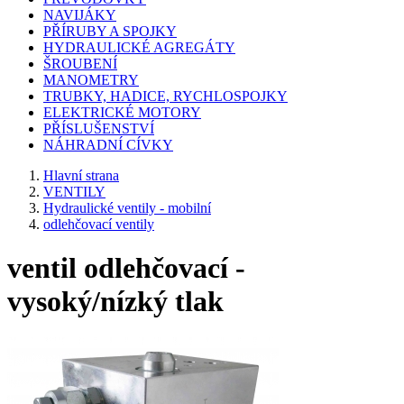
NAVIJÁKY
PŘÍRUBY A SPOJKY
HYDRAULICKÉ AGREGÁTY
ŠROUBENÍ
MANOMETRY
TRUBKY, HADICE, RYCHLOSPOJKY
ELEKTRICKÉ MOTORY
PŘÍSLUŠENSTVÍ
NÁHRADNÍ CÍVKY
Hlavní strana
VENTILY
Hydraulické ventily - mobilní
odlehčovací ventily
ventil odlehčovací -
vysoký/nízký tlak