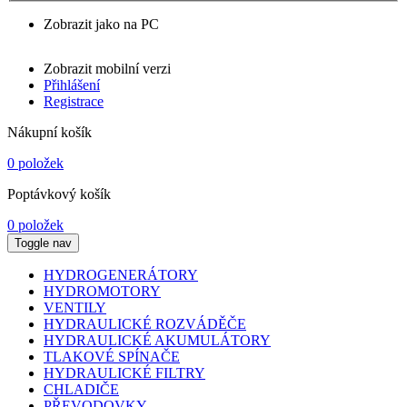
Zobrazit jako na PC
Zobrazit mobilní verzi
Přihlášení
Registrace
Nákupní košík
0 položek
Poptávkový košík
0 položek
Toggle nav
HYDROGENERÁTORY
HYDROMOTORY
VENTILY
HYDRAULICKÉ ROZVÁDĚČE
HYDRAULICKÉ AKUMULÁTORY
TLAKOVÉ SPÍNAČE
HYDRAULICKÉ FILTRY
CHLADIČE
PŘEVODOVKY