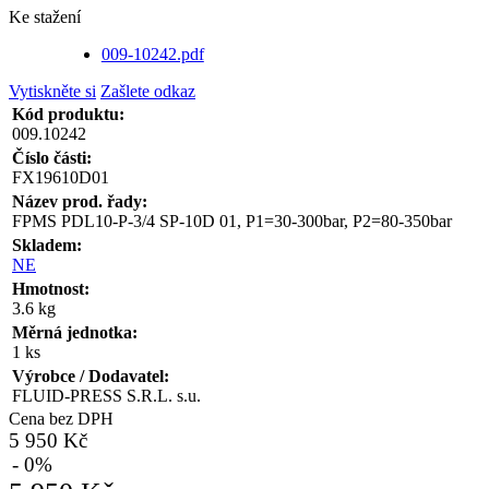
Ke stažení
009-10242.pdf
Vytiskněte si
Zašlete odkaz
Kód produktu:
009.10242
Číslo části:
FX19610D01
Název prod. řady:
FPMS PDL10-P-3/4 SP-10D 01, P1=30-300bar, P2=80-350bar
Skladem:
NE
Hmotnost:
3.6 kg
Měrná jednotka:
1 ks
Výrobce / Dodavatel:
FLUID-PRESS S.R.L. s.u.
Cena bez DPH
5 950 Kč
- 0%