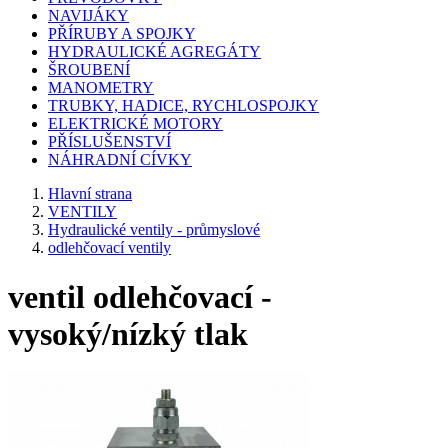
NAVIJÁKY
PŘÍRUBY A SPOJKY
HYDRAULICKÉ AGREGÁTY
ŠROUBENÍ
MANOMETRY
TRUBKY, HADICE, RYCHLOSPOJKY
ELEKTRICKÉ MOTORY
PŘÍSLUŠENSTVÍ
NÁHRADNÍ CÍVKY
Hlavní strana
VENTILY
Hydraulické ventily - průmyslové
odlehčovací ventily
ventil odlehčovací -
vysoký/nízký tlak