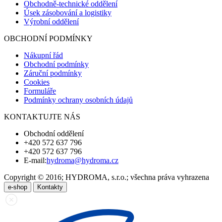
Obchodně-technické oddělení
Úsek zásobování a logistiky
Výrobní oddělení
OBCHODNÍ PODMÍNKY
Nákupní řád
Obchodní podmínky
Záruční podmínky
Cookies
Formuláře
Podmínky ochrany osobních údajů
KONTAKTUJTE NÁS
Obchodní oddělení
+420 572 637 796
+420 572 637 796
E-mail:
hydroma@hydroma.cz
Copyright © 2016; HYDROMA, s.r.o.; všechna práva vyhrazena
e-shop
Kontakty