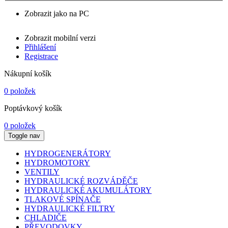
Zobrazit jako na PC
Zobrazit mobilní verzi
Přihlášení
Registrace
Nákupní košík
0 položek
Poptávkový košík
0 položek
Toggle nav
HYDROGENERÁTORY
HYDROMOTORY
VENTILY
HYDRAULICKÉ ROZVÁDĚČE
HYDRAULICKÉ AKUMULÁTORY
TLAKOVÉ SPÍNAČE
HYDRAULICKÉ FILTRY
CHLADIČE
PŘEVODOVKY