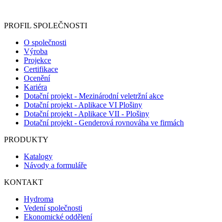
registračního formuláře vyplnili, naleznete
zde
.
PROFIL SPOLEČNOSTI
O společnosti
Výroba
Projekce
Certifikace
Ocenění
Kariéra
Dotační projekt - Mezinárodní veletržní akce
Dotační projekt - Aplikace VI Plošiny
Dotační projekt - Aplikace VII - Plošiny
Dotační projekt - Genderová rovnováha ve firmách
PRODUKTY
Katalogy
Návody a formuláře
KONTAKT
Hydroma
Vedení společnosti
Ekonomické oddělení