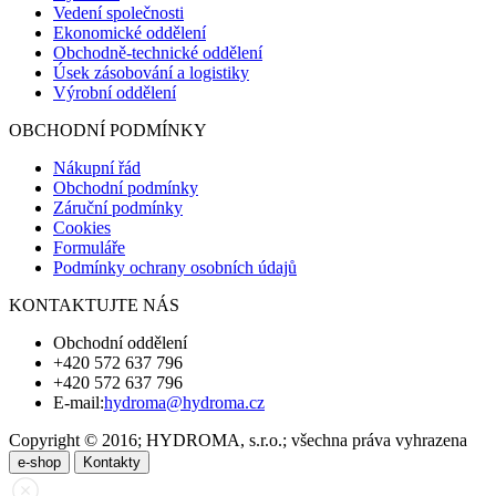
Vedení společnosti
Ekonomické oddělení
Obchodně-technické oddělení
Úsek zásobování a logistiky
Výrobní oddělení
OBCHODNÍ PODMÍNKY
Nákupní řád
Obchodní podmínky
Záruční podmínky
Cookies
Formuláře
Podmínky ochrany osobních údajů
KONTAKTUJTE NÁS
Obchodní oddělení
+420 572 637 796
+420 572 637 796
E-mail:
hydroma@hydroma.cz
Copyright © 2016; HYDROMA, s.r.o.; všechna práva vyhrazena
e-shop
Kontakty