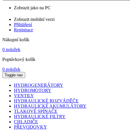
Zobrazit jako na PC
Zobrazit mobilní verzi
Přihlášení
Registrace
Nákupní košík
0 položek
Poptávkový košík
0 položek
Toggle nav
HYDROGENERÁTORY
HYDROMOTORY
VENTILY
HYDRAULICKÉ ROZVÁDĚČE
HYDRAULICKÉ AKUMULÁTORY
TLAKOVÉ SPÍNAČE
HYDRAULICKÉ FILTRY
CHLADIČE
PŘEVODOVKY