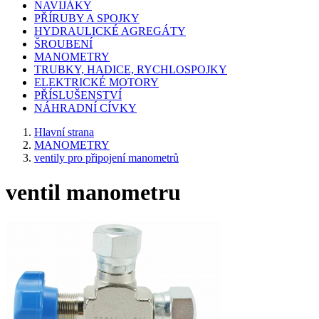
NAVIJÁKY
PŘÍRUBY A SPOJKY
HYDRAULICKÉ AGREGÁTY
ŠROUBENÍ
MANOMETRY
TRUBKY, HADICE, RYCHLOSPOJKY
ELEKTRICKÉ MOTORY
PŘÍSLUŠENSTVÍ
NÁHRADNÍ CÍVKY
Hlavní strana
MANOMETRY
ventily pro připojení manometrů
ventil manometru