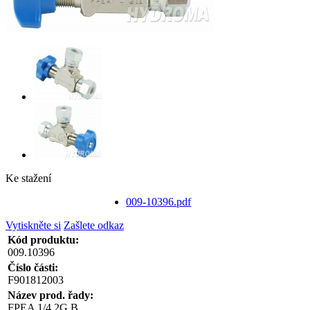
Ke stažení
009-10396.pdf
Vytiskněte si
Zašlete odkaz
Kód produktu:
009.10396
Číslo části:
F901812003
Název prod. řady:
FPEA 1/4 2G B