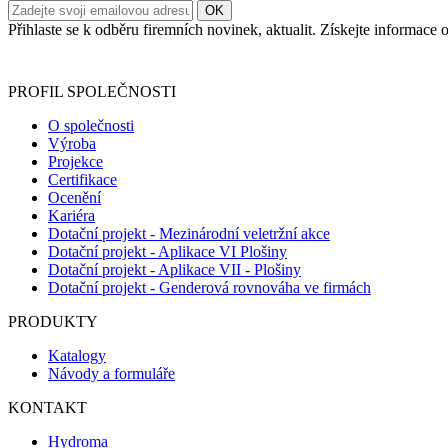
Přihlaste se k odběru firemních novinek, aktualit. Získejte informac
Informace o zpracování vašich osobních údajů, které jste do r
PROFIL SPOLEČNOSTI
O společnosti
Výroba
Projekce
Certifikace
Ocenění
Kariéra
Dotační projekt - Mezinárodní veletržní akce
Dotační projekt - Aplikace VI Plošiny
Dotační projekt - Aplikace VII - Plošiny
Dotační projekt - Genderová rovnováha ve firmách
PRODUKTY
Katalogy
Návody a formuláře
KONTAKT
Hydroma