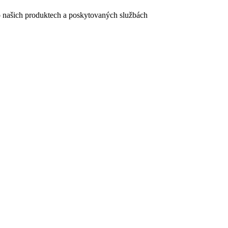
e o našich produktech a poskytovaných službách
egistračního formuláře vyplnili, naleznete
zde
.