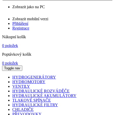
Zobrazit jako na PC
Zobrazit mobilní verzi
Přihlášení
Registrace
Nákupní košík
0 položek
Poptávkový košík
0 položek
Toggle nav
HYDROGENERÁTORY
HYDROMOTORY
VENTILY
HYDRAULICKÉ ROZVÁDĚČE
HYDRAULICKÉ AKUMULÁTORY
TLAKOVÉ SPÍNAČE
HYDRAULICKÉ FILTRY
CHLADIČE
PŘEVODOVKY