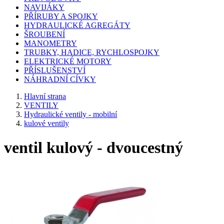
NAVIJÁKY
PŘÍRUBY A SPOJKY
HYDRAULICKÉ AGREGÁTY
ŠROUBENÍ
MANOMETRY
TRUBKY, HADICE, RYCHLOSPOJKY
ELEKTRICKÉ MOTORY
PŘÍSLUŠENSTVÍ
NÁHRADNÍ CÍVKY
Hlavní strana
VENTILY
Hydraulické ventily - mobilní
kulové ventily
ventil kulový - dvoucestný