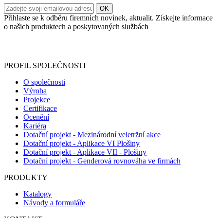
Přihlaste se k odběru firemních novinek, aktualit. Získejte informace
o našich produktech a poskytovaných službách
Informace o zpracování vašich osobních údajů, které jste do
registračního formuláře vyplnili, naleznete
zde
.
PROFIL SPOLEČNOSTI
O společnosti
Výroba
Projekce
Certifikace
Ocenění
Kariéra
Dotační projekt - Mezinárodní veletržní akce
Dotační projekt - Aplikace VI Plošiny
Dotační projekt - Aplikace VII - Plošiny
Dotační projekt - Genderová rovnováha ve firmách
PRODUKTY
Katalogy
Návody a formuláře