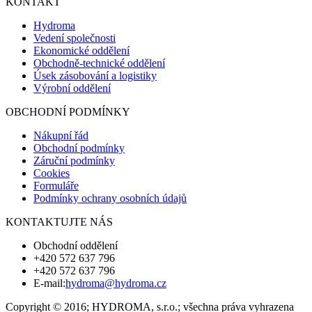
KONTAKT
Hydroma
Vedení společnosti
Ekonomické oddělení
Obchodně-technické oddělení
Úsek zásobování a logistiky
Výrobní oddělení
OBCHODNÍ PODMÍNKY
Nákupní řád
Obchodní podmínky
Záruční podmínky
Cookies
Formuláře
Podmínky ochrany osobních údajů
KONTAKTUJTE NÁS
Obchodní oddělení
+420 572 637 796
+420 572 637 796
E-mail:
hydroma@hydroma.cz
Copyright © 2016; HYDROMA, s.r.o.; všechna práva vyhrazena