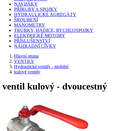
NAVIJÁKY
PŘÍRUBY A SPOJKY
HYDRAULICKÉ AGREGÁTY
ŠROUBENÍ
MANOMETRY
TRUBKY, HADICE, RYCHLOSPOJKY
ELEKTRICKÉ MOTORY
PŘÍSLUŠENSTVÍ
NÁHRADNÍ CÍVKY
Hlavní strana
VENTILY
Hydraulické ventily - mobilní
kulové ventily
ventil kulový - dvoucestný