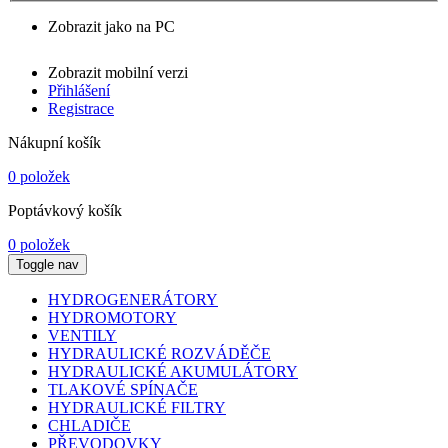
Zobrazit jako na PC
Zobrazit mobilní verzi
Přihlášení
Registrace
Nákupní košík
0 položek
Poptávkový košík
0 položek
Toggle nav
HYDROGENERÁTORY
HYDROMOTORY
VENTILY
HYDRAULICKÉ ROZVÁDĚČE
HYDRAULICKÉ AKUMULÁTORY
TLAKOVÉ SPÍNAČE
HYDRAULICKÉ FILTRY
CHLADIČE
PŘEVODOVKY