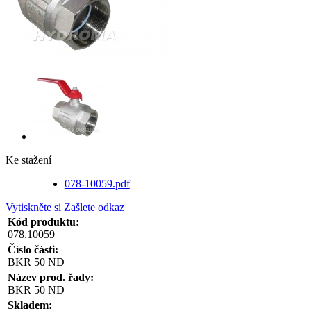
Ke stažení
078-10059.pdf
Vytiskněte si
Zašlete odkaz
Kód produktu:
078.10059
Číslo části:
BKR 50 ND
Název prod. řady:
BKR 50 ND
Skladem: