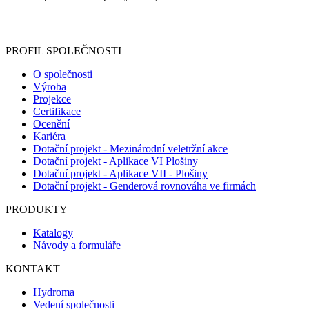
Informace o zpracování vašich osobních údajů, které jste do
registračního formuláře vyplnili, naleznete
zde
.
PROFIL SPOLEČNOSTI
O společnosti
Výroba
Projekce
Certifikace
Ocenění
Kariéra
Dotační projekt - Mezinárodní veletržní akce
Dotační projekt - Aplikace VI Plošiny
Dotační projekt - Aplikace VII - Plošiny
Dotační projekt - Genderová rovnováha ve firmách
PRODUKTY
Katalogy
Návody a formuláře
KONTAKT
Hydroma
Vedení společnosti