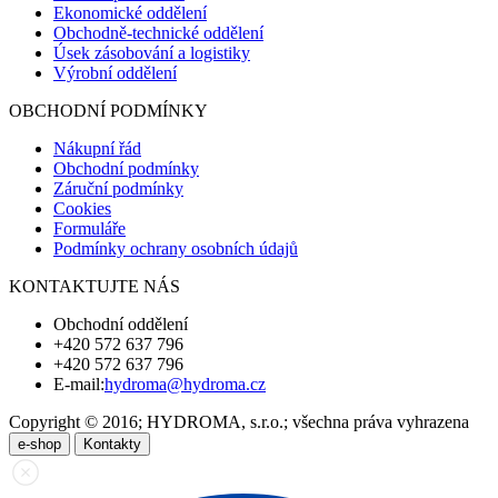
Ekonomické oddělení
Obchodně-technické oddělení
Úsek zásobování a logistiky
Výrobní oddělení
OBCHODNÍ PODMÍNKY
Nákupní řád
Obchodní podmínky
Záruční podmínky
Cookies
Formuláře
Podmínky ochrany osobních údajů
KONTAKTUJTE NÁS
Obchodní oddělení
+420 572 637 796
+420 572 637 796
E-mail:
hydroma@hydroma.cz
Copyright © 2016; HYDROMA, s.r.o.; všechna práva vyhrazena
e-shop
Kontakty