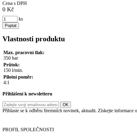
Cena s DPH
0 Kč
ks
Poptat
Vlastnosti produktu
Max. pracovní tlak:
350 bar
Průtok:
150 l/min.
Pilotní poměr:
4:1
Přihlášení k newsletteru
Přihlaste se k odběru firemních novinek, aktualit. Získejte informac
Informace o zpracování vašich osobních údajů, které jste do r
PROFIL SPOLEČNOSTI