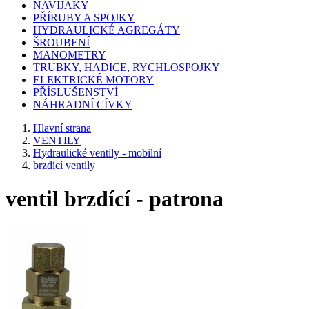
NAVIJÁKY
PŘÍRUBY A SPOJKY
HYDRAULICKÉ AGREGÁTY
ŠROUBENÍ
MANOMETRY
TRUBKY, HADICE, RYCHLOSPOJKY
ELEKTRICKÉ MOTORY
PŘÍSLUŠENSTVÍ
NÁHRADNÍ CÍVKY
Hlavní strana
VENTILY
Hydraulické ventily - mobilní
brzdící ventily
ventil brzdící - patrona