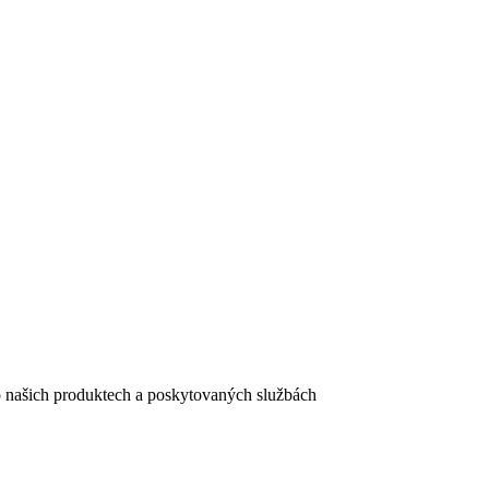
e o našich produktech a poskytovaných službách
egistračního formuláře vyplnili, naleznete
zde
.