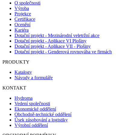
O společnosti
Výroba
Projekce
Certifikace
Ocenění
Kariéra
Dotační projekt - Mezinárodní veletržní akce
Dotační projekt - Aplikace VI Plošiny
Dotační projekt - Aplikace VII - Plošiny
Dotační projekt - Genderová rovnováha ve firmách
PRODUKTY
Katalogy
Návody a formuláře
KONTAKT
Hydroma
Vedení společnosti
Ekonomické oddělení
Obchodně-technické oddělení
Úsek zásobování a logistiky
Výrobní oddělení