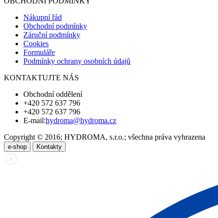
OBCHODNÍ PODMÍNKY
Nákupní řád
Obchodní podmínky
Záruční podmínky
Cookies
Formuláře
Podmínky ochrany osobních údajů
KONTAKTUJTE NÁS
Obchodní oddělení
+420 572 637 796
+420 572 637 796
E-mail:
hydroma@hydroma.cz
Copyright © 2016; HYDROMA, s.r.o.; všechna práva vyhrazena
e-shop
Kontakty