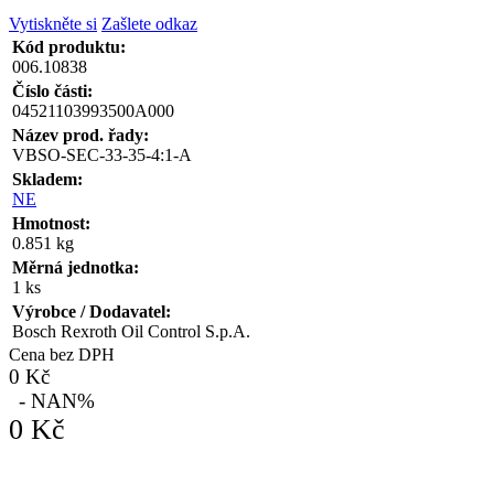
Vytiskněte si
Zašlete odkaz
Kód produktu:
006.10838
Číslo části:
04521103993500A000
Název prod. řady:
VBSO-SEC-33-35-4:1-A
Skladem:
NE
Hmotnost:
0.851 kg
Měrná jednotka:
1 ks
Výrobce / Dodavatel:
Bosch Rexroth Oil Control S.p.A.
Cena bez DPH
0 Kč
- NAN%
0 Kč