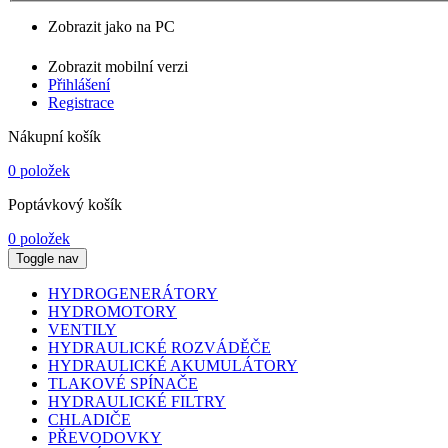
Zobrazit jako na PC
Zobrazit mobilní verzi
Přihlášení
Registrace
Nákupní košík
0 položek
Poptávkový košík
0 položek
Toggle nav
HYDROGENERÁTORY
HYDROMOTORY
VENTILY
HYDRAULICKÉ ROZVÁDĚČE
HYDRAULICKÉ AKUMULÁTORY
TLAKOVÉ SPÍNAČE
HYDRAULICKÉ FILTRY
CHLADIČE
PŘEVODOVKY