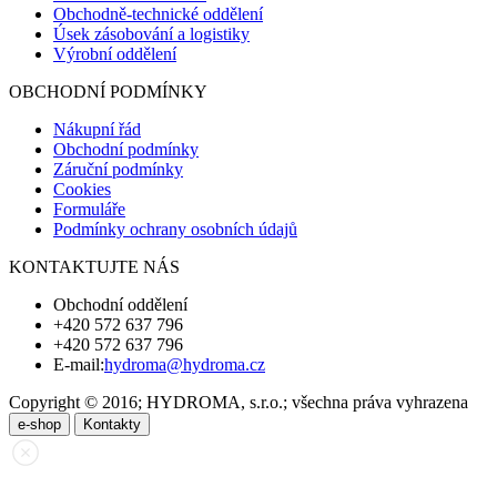
Obchodně-technické oddělení
Úsek zásobování a logistiky
Výrobní oddělení
OBCHODNÍ PODMÍNKY
Nákupní řád
Obchodní podmínky
Záruční podmínky
Cookies
Formuláře
Podmínky ochrany osobních údajů
KONTAKTUJTE NÁS
Obchodní oddělení
+420 572 637 796
+420 572 637 796
E-mail:
hydroma@hydroma.cz
Copyright © 2016; HYDROMA, s.r.o.; všechna práva vyhrazena
e-shop
Kontakty