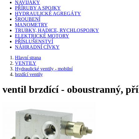
NAVIJÁKY
PŘÍRUBY A SPOJKY
HYDRAULICKÉ AGREGÁTY
ŠROUBENÍ
MANOMETRY
TRUBKY, HADICE, RYCHLOSPOJKY
ELEKTRICKÉ MOTORY
PŘÍSLUŠENSTVÍ
NÁHRADNÍ CÍVKY
Hlavní strana
VENTILY
Hydraulické ventily - mobilní
brzdící ventily
ventil brzdící - oboustranný, př