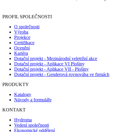
Informace o zpracování vašich osobních údajů, které jste do r
PROFIL SPOLEČNOSTI
O společnosti
Výroba
Projekce
Certifikace
Ocenění
Kariéra
Dotační projekt - Mezinárodní veletržní akce
Dotační projekt - Aplikace VI Plošiny
Dotační projekt - Aplikace VII - Plošiny
Dotační projekt - Genderová rovnováha ve firmách
PRODUKTY
Katalogy
Návody a formuláře
KONTAKT
Hydroma
Vedení společnosti
Ekonomické oddělení