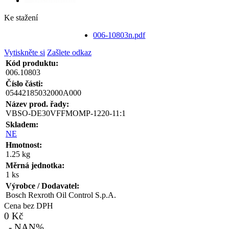
Ke stažení
006-10803n.pdf
Vytiskněte si
Zašlete odkaz
Kód produktu:
006.10803
Číslo části:
05442185032000A000
Název prod. řady:
VBSO-DE30VFFMOMP-1220-11:1
Skladem:
NE
Hmotnost:
1.25 kg
Měrná jednotka:
1 ks
Výrobce / Dodavatel:
Bosch Rexroth Oil Control S.p.A.
Cena bez DPH
0 Kč
- NAN%