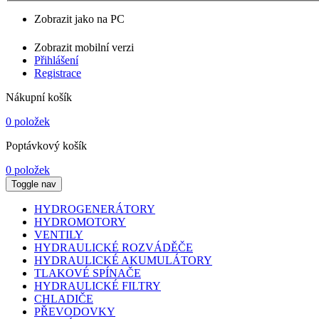
Zobrazit jako na PC
Zobrazit mobilní verzi
Přihlášení
Registrace
Nákupní košík
0 položek
Poptávkový košík
0 položek
Toggle nav
HYDROGENERÁTORY
HYDROMOTORY
VENTILY
HYDRAULICKÉ ROZVÁDĚČE
HYDRAULICKÉ AKUMULÁTORY
TLAKOVÉ SPÍNAČE
HYDRAULICKÉ FILTRY
CHLADIČE
PŘEVODOVKY