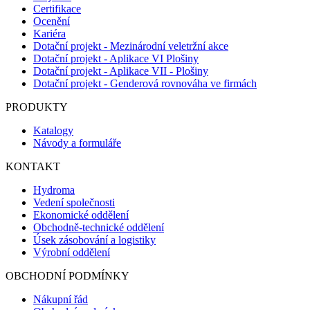
Certifikace
Ocenění
Kariéra
Dotační projekt - Mezinárodní veletržní akce
Dotační projekt - Aplikace VI Plošiny
Dotační projekt - Aplikace VII - Plošiny
Dotační projekt - Genderová rovnováha ve firmách
PRODUKTY
Katalogy
Návody a formuláře
KONTAKT
Hydroma
Vedení společnosti
Ekonomické oddělení
Obchodně-technické oddělení
Úsek zásobování a logistiky
Výrobní oddělení
OBCHODNÍ PODMÍNKY
Nákupní řád