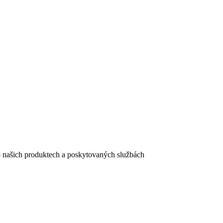
e o našich produktech a poskytovaných službách
egistračního formuláře vyplnili, naleznete
zde
.