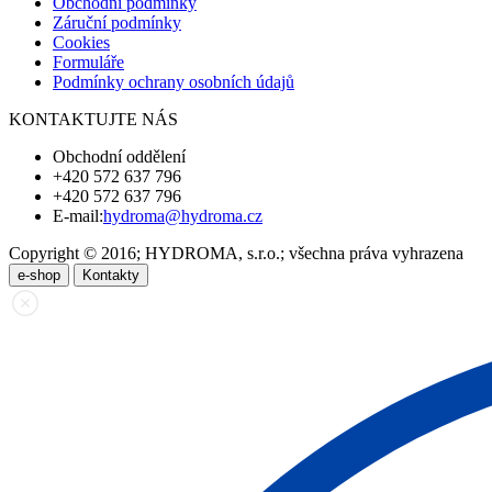
Obchodní podmínky
Záruční podmínky
Cookies
Formuláře
Podmínky ochrany osobních údajů
KONTAKTUJTE NÁS
Obchodní oddělení
+420 572 637 796
+420 572 637 796
E-mail:
hydroma@hydroma.cz
Copyright © 2016; HYDROMA, s.r.o.; všechna práva vyhrazena
e-shop
Kontakty