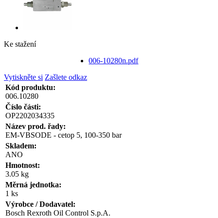
Ke stažení
006-10280n.pdf
Vytiskněte si
Zašlete odkaz
Kód produktu:
006.10280
Číslo části:
OP2202034335
Název prod. řady:
EM-VBSODE - cetop 5, 100-350 bar
Skladem:
ANO
Hmotnost:
3.05 kg
Měrná jednotka:
1 ks
Výrobce / Dodavatel:
Bosch Rexroth Oil Control S.p.A.