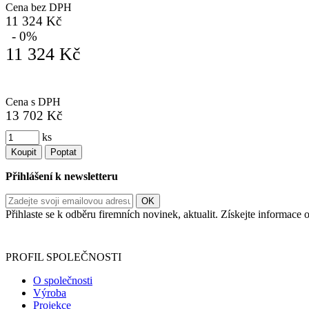
Cena bez DPH
11 324 Kč
- 0%
11 324 Kč
Cena s DPH
13 702 Kč
ks
Koupit
Poptat
Přihlášení k newsletteru
Přihlaste se k odběru firemních novinek, aktualit. Získejte informac
Informace o zpracování vašich osobních údajů, které jste do r
PROFIL SPOLEČNOSTI
O společnosti
Výroba
Projekce