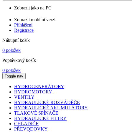
Zobrazit jako na PC
Zobrazit mobilní verzi
Přihlášení
Registrace
Nákupní košík
0 položek
Poptávkový košík
0 položek
Toggle nav
HYDROGENERÁTORY
HYDROMOTORY
VENTILY
HYDRAULICKÉ ROZVÁDĚČE
HYDRAULICKÉ AKUMULÁTORY
TLAKOVÉ SPÍNAČE
HYDRAULICKÉ FILTRY
CHLADIČE
PŘEVODOVKY