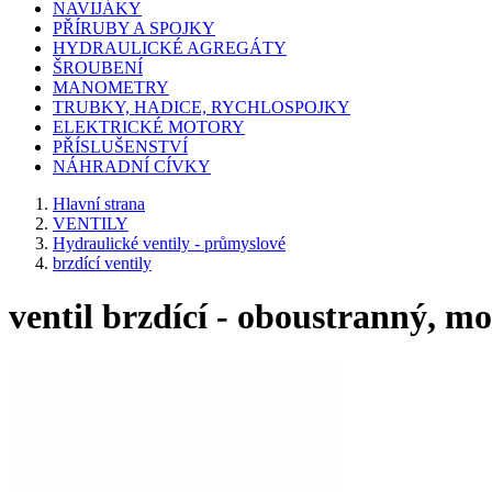
NAVIJÁKY
PŘÍRUBY A SPOJKY
HYDRAULICKÉ AGREGÁTY
ŠROUBENÍ
MANOMETRY
TRUBKY, HADICE, RYCHLOSPOJKY
ELEKTRICKÉ MOTORY
PŘÍSLUŠENSTVÍ
NÁHRADNÍ CÍVKY
Hlavní strana
VENTILY
Hydraulické ventily - průmyslové
brzdící ventily
ventil brzdící - oboustranný, m