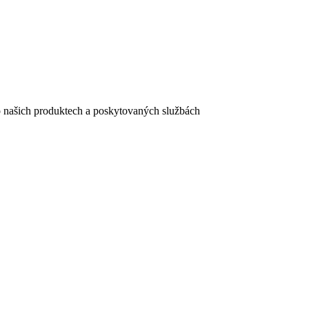
e o našich produktech a poskytovaných službách
egistračního formuláře vyplnili, naleznete
zde
.