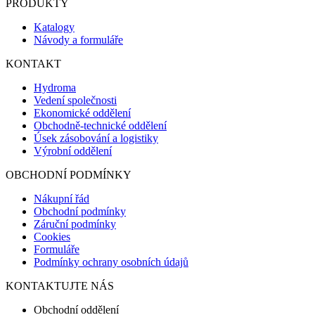
PRODUKTY
Katalogy
Návody a formuláře
KONTAKT
Hydroma
Vedení společnosti
Ekonomické oddělení
Obchodně-technické oddělení
Úsek zásobování a logistiky
Výrobní oddělení
OBCHODNÍ PODMÍNKY
Nákupní řád
Obchodní podmínky
Záruční podmínky
Cookies
Formuláře
Podmínky ochrany osobních údajů
KONTAKTUJTE NÁS
Obchodní oddělení