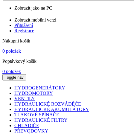
Zobrazit jako na PC
Zobrazit mobilní verzi
Přihlášení
Registrace
Nákupní košík
0 položek
Poptávkový košík
0 položek
Toggle nav
HYDROGENERÁTORY
HYDROMOTORY
VENTILY
HYDRAULICKÉ ROZVÁDĚČE
HYDRAULICKÉ AKUMULÁTORY
TLAKOVÉ SPÍNAČE
HYDRAULICKÉ FILTRY
CHLADIČE
PŘEVODOVKY