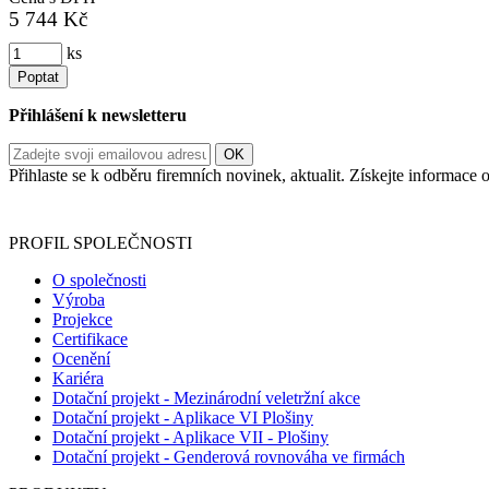
5 744 Kč
ks
Poptat
Přihlášení k newsletteru
Přihlaste se k odběru firemních novinek, aktualit. Získejte informac
Informace o zpracování vašich osobních údajů, které jste do r
PROFIL SPOLEČNOSTI
O společnosti
Výroba
Projekce
Certifikace
Ocenění
Kariéra
Dotační projekt - Mezinárodní veletržní akce
Dotační projekt - Aplikace VI Plošiny
Dotační projekt - Aplikace VII - Plošiny
Dotační projekt - Genderová rovnováha ve firmách