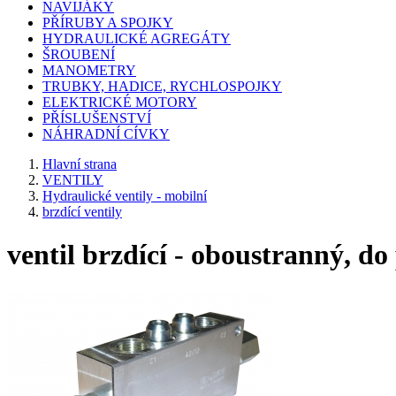
NAVIJÁKY
PŘÍRUBY A SPOJKY
HYDRAULICKÉ AGREGÁTY
ŠROUBENÍ
MANOMETRY
TRUBKY, HADICE, RYCHLOSPOJKY
ELEKTRICKÉ MOTORY
PŘÍSLUŠENSTVÍ
NÁHRADNÍ CÍVKY
Hlavní strana
VENTILY
Hydraulické ventily - mobilní
brzdící ventily
ventil brzdící - oboustranný, do