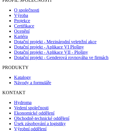
PROFIL SPOLEČNOSTI
O společnosti
Výroba
Projekce
Certifikace
Ocenění
Kariéra
Dotační projekt - Mezinárodní veletržní akce
Dotační projekt - Aplikace VI Plošiny
Dotační projekt - Aplikace VII - Plošiny
Dotační projekt - Genderová rovnováha ve firmách
PRODUKTY
Katalogy
Návody a formuláře
KONTAKT
Hydroma
Vedení společnosti
Ekonomické oddělení
Obchodně-technické oddělení
Úsek zásobování a logistiky
Výrobní oddělení