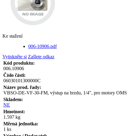
Ke stažení
006-10906.pdf
Vytiskněte si
Zašlete odkaz
Kód produktu:
006.10906
Číslo části:
06030101300000C
Název prod. řady:
VBSO-DE-VF-30-FM, výstup na brzdu, 1/4", pro motory OMS
Skladem:
NE
Hmotnost:
1.597 kg
Měrná jednotka:
1 ks
Výrobce / Dodavatel: