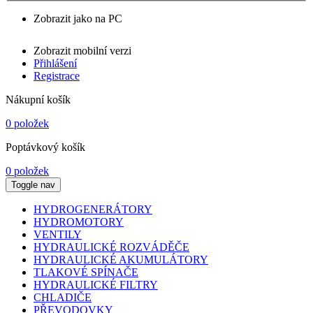
Zobrazit jako na PC
Zobrazit mobilní verzi
Přihlášení
Registrace
Nákupní košík
0 položek
Poptávkový košík
0 položek
Toggle nav
HYDROGENERÁTORY
HYDROMOTORY
VENTILY
HYDRAULICKÉ ROZVÁDĚČE
HYDRAULICKÉ AKUMULÁTORY
TLAKOVÉ SPÍNAČE
HYDRAULICKÉ FILTRY
CHLADIČE
PŘEVODOVKY