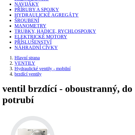
NAVIJÁKY
PŘÍRUBY A SPOJKY
HYDRAULICKÉ AGREGÁTY
ŠROUBENÍ
MANOMETRY
TRUBKY, HADICE, RYCHLOSPOJKY
ELEKTRICKÉ MOTORY
PŘÍSLUŠENSTVÍ
NÁHRADNÍ CÍVKY
Hlavní strana
VENTILY
Hydraulické ventily - mobilní
brzdící ventily
ventil brzdící - oboustranný, do
potrubí