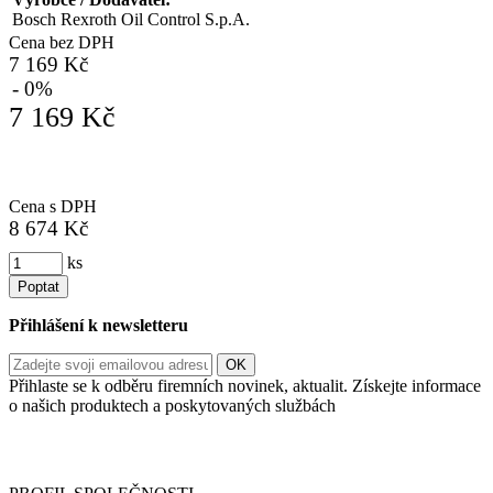
Bosch Rexroth Oil Control S.p.A.
Cena bez DPH
7 169 Kč
- 0%
7 169 Kč
Cena s DPH
8 674 Kč
ks
Poptat
Přihlášení k newsletteru
Přihlaste se k odběru firemních novinek, aktualit. Získejte informace
o našich produktech a poskytovaných službách
Informace o zpracování vašich osobních údajů, které jste do
registračního formuláře vyplnili, naleznete
zde
.