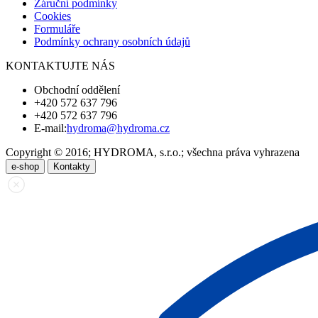
Záruční podmínky
Cookies
Formuláře
Podmínky ochrany osobních údajů
KONTAKTUJTE NÁS
Obchodní oddělení
+420 572 637 796
+420 572 637 796
E-mail:
hydroma@hydroma.cz
Copyright © 2016; HYDROMA, s.r.o.; všechna práva vyhrazena
e-shop
Kontakty