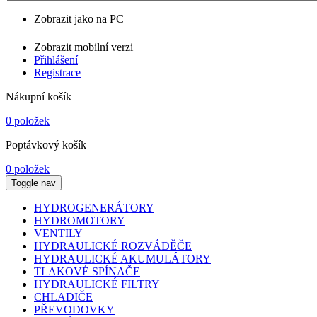
Zobrazit jako na PC
Zobrazit mobilní verzi
Přihlášení
Registrace
Nákupní košík
0 položek
Poptávkový košík
0 položek
Toggle nav
HYDROGENERÁTORY
HYDROMOTORY
VENTILY
HYDRAULICKÉ ROZVÁDĚČE
HYDRAULICKÉ AKUMULÁTORY
TLAKOVÉ SPÍNAČE
HYDRAULICKÉ FILTRY
CHLADIČE
PŘEVODOVKY