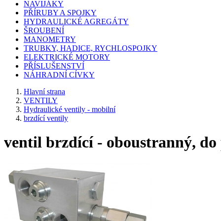
NAVIJÁKY
PŘÍRUBY A SPOJKY
HYDRAULICKÉ AGREGÁTY
ŠROUBENÍ
MANOMETRY
TRUBKY, HADICE, RYCHLOSPOJKY
ELEKTRICKÉ MOTORY
PŘÍSLUŠENSTVÍ
NÁHRADNÍ CÍVKY
Hlavní strana
VENTILY
Hydraulické ventily - mobilní
brzdící ventily
ventil brzdící - oboustranný, do