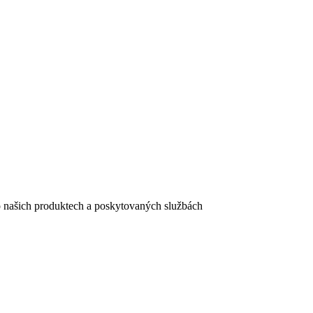
e o našich produktech a poskytovaných službách
egistračního formuláře vyplnili, naleznete
zde
.