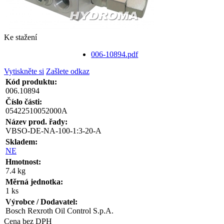
Ke stažení
006-10894.pdf
Vytiskněte si
Zašlete odkaz
Kód produktu:
006.10894
Číslo části:
05422510052000A
Název prod. řady:
VBSO-DE-NA-100-1:3-20-A
Skladem:
NE
Hmotnost:
7.4 kg
Měrná jednotka:
1 ks
Výrobce / Dodavatel:
Bosch Rexroth Oil Control S.p.A.
Cena bez DPH