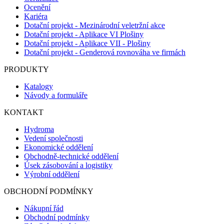
Ocenění
Kariéra
Dotační projekt - Mezinárodní veletržní akce
Dotační projekt - Aplikace VI Plošiny
Dotační projekt - Aplikace VII - Plošiny
Dotační projekt - Genderová rovnováha ve firmách
PRODUKTY
Katalogy
Návody a formuláře
KONTAKT
Hydroma
Vedení společnosti
Ekonomické oddělení
Obchodně-technické oddělení
Úsek zásobování a logistiky
Výrobní oddělení
OBCHODNÍ PODMÍNKY
Nákupní řád
Obchodní podmínky