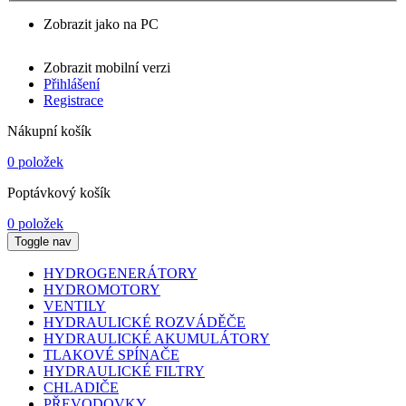
Zobrazit jako na PC
Zobrazit mobilní verzi
Přihlášení
Registrace
Nákupní košík
0 položek
Poptávkový košík
0 položek
Toggle nav
HYDROGENERÁTORY
HYDROMOTORY
VENTILY
HYDRAULICKÉ ROZVÁDĚČE
HYDRAULICKÉ AKUMULÁTORY
TLAKOVÉ SPÍNAČE
HYDRAULICKÉ FILTRY
CHLADIČE
PŘEVODOVKY