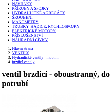
NAVIJÁKY
PŘÍRUBY A SPOJKY
HYDRAULICKÉ AGREGÁTY
ŠROUBENÍ
MANOMETRY
TRUBKY, HADICE, RYCHLOSPOJKY
ELEKTRICKÉ MOTORY
PŘÍSLUŠENSTVÍ
NÁHRADNÍ CÍVKY
Hlavní strana
VENTILY
Hydraulické ventily - mobilní
brzdící ventily
ventil brzdící - oboustranný, do
potrubí