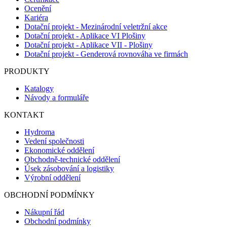
Ocenění
Kariéra
Dotační projekt - Mezinárodní veletržní akce
Dotační projekt - Aplikace VI Plošiny
Dotační projekt - Aplikace VII - Plošiny
Dotační projekt - Genderová rovnováha ve firmách
PRODUKTY
Katalogy
Návody a formuláře
KONTAKT
Hydroma
Vedení společnosti
Ekonomické oddělení
Obchodně-technické oddělení
Úsek zásobování a logistiky
Výrobní oddělení
OBCHODNÍ PODMÍNKY
Nákupní řád
Obchodní podmínky