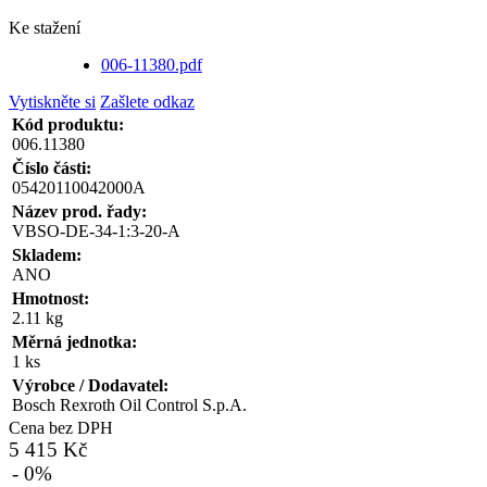
Ke stažení
006-11380.pdf
Vytiskněte si
Zašlete odkaz
Kód produktu:
006.11380
Číslo části:
05420110042000A
Název prod. řady:
VBSO-DE-34-1:3-20-A
Skladem:
ANO
Hmotnost:
2.11 kg
Měrná jednotka:
1 ks
Výrobce / Dodavatel:
Bosch Rexroth Oil Control S.p.A.
Cena bez DPH
5 415 Kč
- 0%