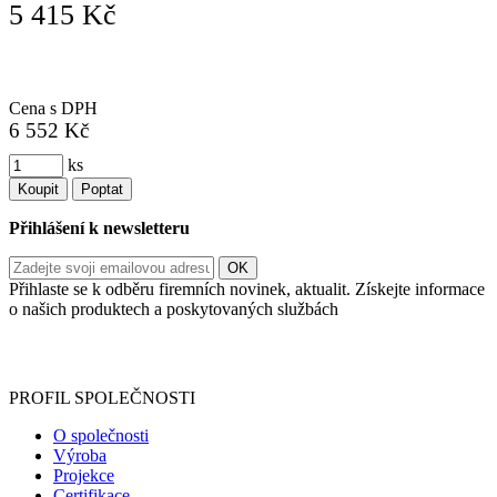
5 415 Kč
Cena s DPH
6 552 Kč
ks
Koupit
Poptat
Přihlášení k newsletteru
Přihlaste se k odběru firemních novinek, aktualit. Získejte informace
o našich produktech a poskytovaných službách
Informace o zpracování vašich osobních údajů, které jste do
registračního formuláře vyplnili, naleznete
zde
.
PROFIL SPOLEČNOSTI
O společnosti
Výroba
Projekce
Certifikace