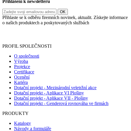
Přihlášení k newsletteru
Přihlaste se k odběru firemních novinek, aktualit. Získejte informace
o našich produktech a poskytovaných službách
Informace o zpracování vašich osobních údajů, které jste do
registračního formuláře vyplnili, naleznete
zde
.
PROFIL SPOLEČNOSTI
O společnosti
Výroba
Projekce
Certifikace
Ocenění
Kariéra
Dotační projekt - Mezinárodní veletržní akce
Dotační projekt - Aplikace VI Plošiny
Dotační projekt - Aplikace VII - Plošiny
Dotační projekt - Genderová rovnováha ve firmách
PRODUKTY
Katalogy
Návody a formuláře