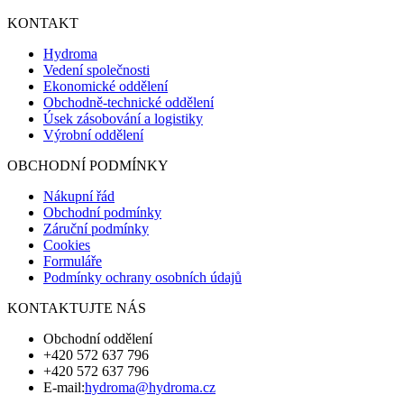
KONTAKT
Hydroma
Vedení společnosti
Ekonomické oddělení
Obchodně-technické oddělení
Úsek zásobování a logistiky
Výrobní oddělení
OBCHODNÍ PODMÍNKY
Nákupní řád
Obchodní podmínky
Záruční podmínky
Cookies
Formuláře
Podmínky ochrany osobních údajů
KONTAKTUJTE NÁS
Obchodní oddělení
+420 572 637 796
+420 572 637 796
E-mail:
hydroma@hydroma.cz