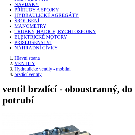
NAVIJÁKY
PŘÍRUBY A SPOJKY
HYDRAULICKÉ AGREGÁTY
ŠROUBENÍ
MANOMETRY
TRUBKY, HADICE, RYCHLOSPOJKY
ELEKTRICKÉ MOTORY
PŘÍSLUŠENSTVÍ
NÁHRADNÍ CÍVKY
Hlavní strana
VENTILY
Hydraulické ventily - mobilní
brzdící ventily
ventil brzdící - oboustranný, do
potrubí