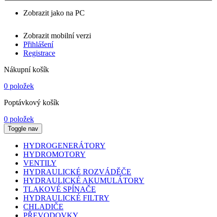
Zobrazit jako na PC
Zobrazit mobilní verzi
Přihlášení
Registrace
Nákupní košík
0 položek
Poptávkový košík
0 položek
Toggle nav
HYDROGENERÁTORY
HYDROMOTORY
VENTILY
HYDRAULICKÉ ROZVÁDĚČE
HYDRAULICKÉ AKUMULÁTORY
TLAKOVÉ SPÍNAČE
HYDRAULICKÉ FILTRY
CHLADIČE
PŘEVODOVKY