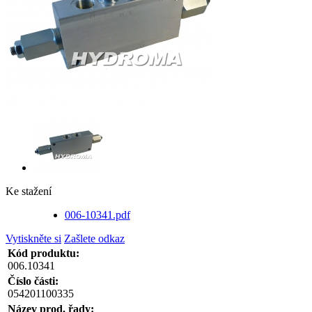
Ke stažení
006-10341.pdf
Vytiskněte si
Zašlete odkaz
Kód produktu:
006.10341
Číslo části:
054201100335
Název prod. řady: