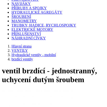
NAVIJÁKY
PŘÍRUBY A SPOJKY
HYDRAULICKÉ AGREGÁTY
ŠROUBENÍ
MANOMETRY
TRUBKY, HADICE, RYCHLOSPOJKY
ELEKTRICKÉ MOTORY
PŘÍSLUŠENSTVÍ
NÁHRADNÍ CÍVKY
Hlavní strana
VENTILY
Hydraulické ventily - mobilní
brzdící ventily
ventil brzdící - jednostranný,
uchycení dutým šroubem