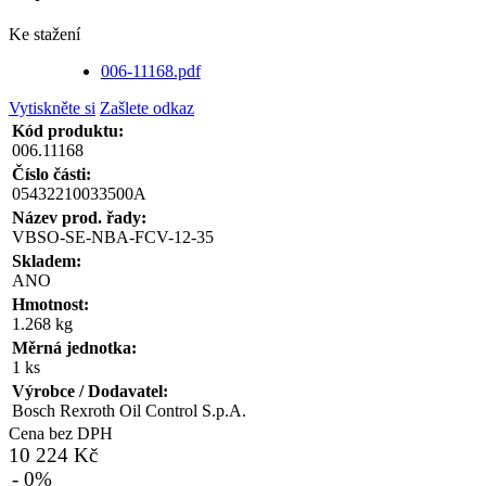
Ke stažení
006-11168.pdf
Vytiskněte si
Zašlete odkaz
Kód produktu:
006.11168
Číslo části:
05432210033500A
Název prod. řady:
VBSO-SE-NBA-FCV-12-35
Skladem:
ANO
Hmotnost:
1.268 kg
Měrná jednotka:
1 ks
Výrobce / Dodavatel:
Bosch Rexroth Oil Control S.p.A.
Cena bez DPH
10 224 Kč
- 0%