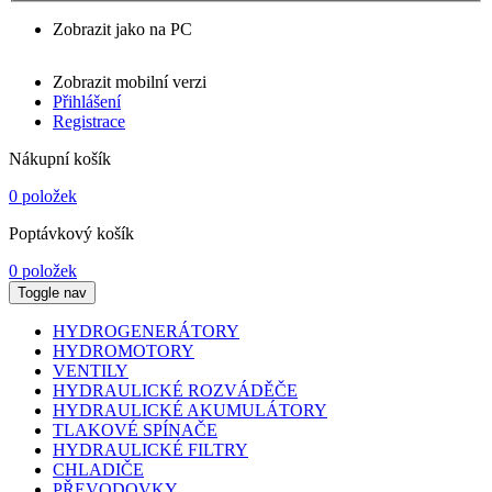
Zobrazit jako na PC
Zobrazit mobilní verzi
Přihlášení
Registrace
Nákupní košík
0 položek
Poptávkový košík
0 položek
Toggle nav
HYDROGENERÁTORY
HYDROMOTORY
VENTILY
HYDRAULICKÉ ROZVÁDĚČE
HYDRAULICKÉ AKUMULÁTORY
TLAKOVÉ SPÍNAČE
HYDRAULICKÉ FILTRY
CHLADIČE
PŘEVODOVKY