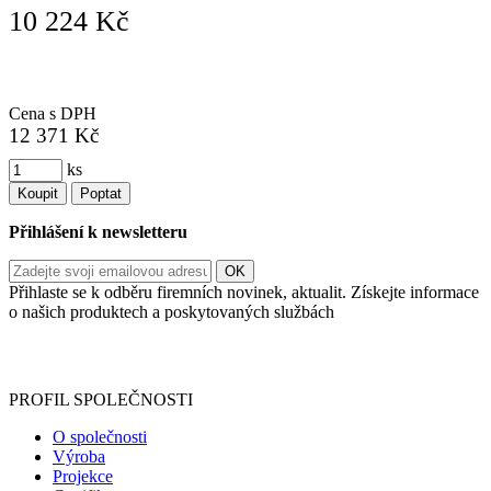
10 224 Kč
Cena s DPH
12 371 Kč
ks
Koupit
Poptat
Přihlášení k newsletteru
Přihlaste se k odběru firemních novinek, aktualit. Získejte informace
o našich produktech a poskytovaných službách
Informace o zpracování vašich osobních údajů, které jste do
registračního formuláře vyplnili, naleznete
zde
.
PROFIL SPOLEČNOSTI
O společnosti
Výroba
Projekce