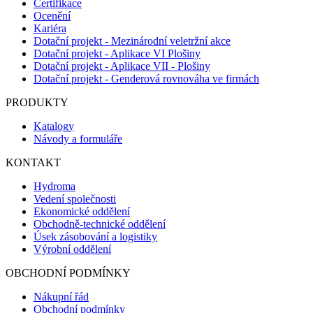
Certifikace
Ocenění
Kariéra
Dotační projekt - Mezinárodní veletržní akce
Dotační projekt - Aplikace VI Plošiny
Dotační projekt - Aplikace VII - Plošiny
Dotační projekt - Genderová rovnováha ve firmách
PRODUKTY
Katalogy
Návody a formuláře
KONTAKT
Hydroma
Vedení společnosti
Ekonomické oddělení
Obchodně-technické oddělení
Úsek zásobování a logistiky
Výrobní oddělení
OBCHODNÍ PODMÍNKY
Nákupní řád
Obchodní podmínky